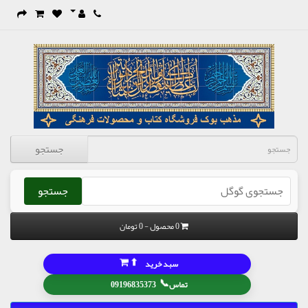
جستجو
جستجو
0 محصول - 0 تومان
⬆
سبد خرید
📞
تماس
09196835373