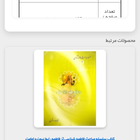
تعداد
صفحه /
135 صفحه /رقعی شومیز
قطع و نوع
جلد :
محصولات مرتبط
نوبت چاپ و
سوم 1397
سال چاپ :
قيمت پشت
جلد کتاب (
15000
تومان ) :
موضوع :
سلسله مباحث فاطمه شناسی
شابک :
9789645539977
خرید اینترنتی کتاب سلسله مباحث فاطمه
تگ ها :
شناسی 1, فاطمه مظهر جلال خداوند, محمد
جواد اشعری, انتشارات فواد
کتاب سلسله مباحث فاطمه شناسی2: فاطمه رابط نبوت و امامت