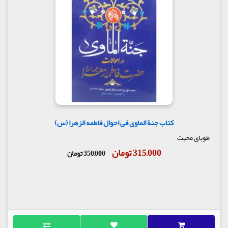
کتاب جنة الماوی فی احوال فاطمه الزهرا (س)
طوبای محبت
315,000 تومان
350,000 تومان