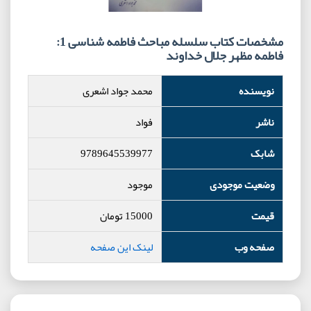
مشخصات کتاب سلسله مباحث فاطمه شناسی 1:
فاطمه مظهر جلال خداوند
نویسنده
محمد جواد اشعری
ناشر
فواد
شابک
9789645539977
وضعیت موجودی
موجود
قیمت
15000
تومان
صفحه وب
لینک این صفحه