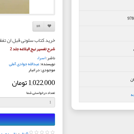
978
افزودن به لیست دلخواه
مقایسه این محصول
خرید کتاب سلونی قبل ان تفقد
شرح تفسیر نهج البلاغه جلد 2
ناشر:
اسراء
نویسنده:
عبدالله جوادی آملی
موجودی: در انبار
ان
1,022,000 تومان
تعداد درخواستی شما
ه
0 نظر
/
نظر بدهید