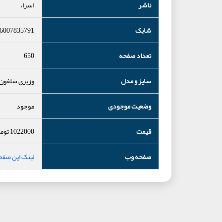
ناشر
اسراء
شابک
6007835791
تعداد صفحه
650
سایز و مدل
وزیری سلفون
وضعیت موجودی
موجود
قیمت
1022000
توم
صفحه وب
لینک این صفح