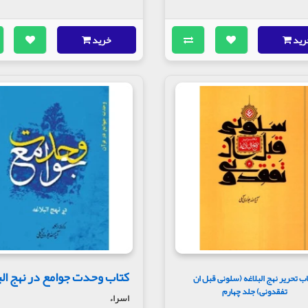
رید
خرید
کتاب وحدت جوامع در نهج الب
ب تحریر نهج البلاغه (سلونی قبل ان
تفقدونی) جلد چهارم
اسراء