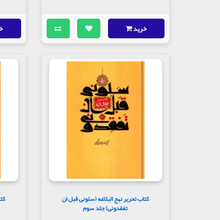
خرید
خ
کتاب تحریر نهج البلاغه (سلونی قبل ان
کتا
تفقدونی) جلد سوم