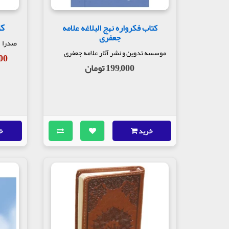
کت
کتاب فکرواره نهج البلاغه علامه
جعفری
صدرا
موسسه تدوین و نشر آثار علامه جعفری
,100
199,000 تومان
خرید
خ