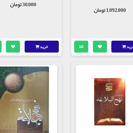
30,000 تومان
1,092,000 تومان
رید
خرید