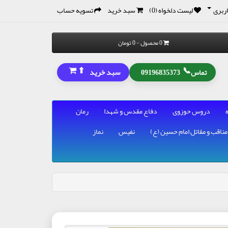
ربری
لیست دلخواه (0)
سبد خرید
تسویه حساب
0 محصول - 0 تومان
⬆
📞
سبد خرید
تماس
09196835373
دروس حوزوی
دفاع مقدس و شهدا
رمان
مناقب و مقاتل امام حسین (ع)
نفیس
نماز