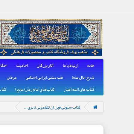
خانه
ارتباط با ما
آثار بزرگان
احادیث
احکا
شرح حال علما
طب سنتی, ایرانی, اسلامی
عرفان
کتاب های ائمه اطهار
کتاب های امام زمان(عجج)
کتاب
کتاب سلونی قبل ان تفقدونی تحری...