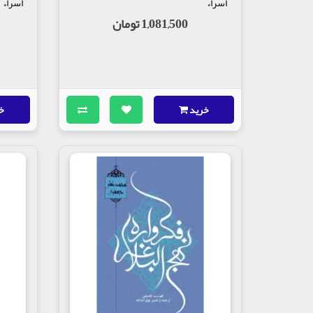
اسراء
اسراء
1,081,500 تومان
خرید
خ