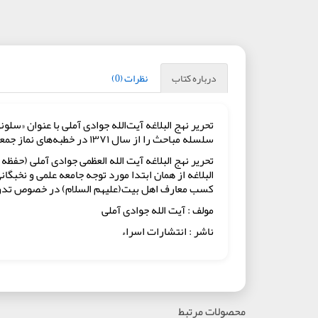
درباره کتاب
نظرات (0)
تحریر نهج البلاغه آیت‌الله جوادی آملی با عنوان «سل
سلسله مباحث را از سال ۱۳۷۱ در خطبه‌های نماز جمعه شهر مقدس قم آغاز کردند و اکنون نیز پس از قریب به سه دهه همچنان در روزهای پنج شنبه در درس‌ اخلاق، ادامه دارد.
تحریر نهج البلاغه آیت الله العظمی جوادی آملی (حفظه
البلاغه از همان ابتدا مورد توجه جامعه علمی و نخب
کسب معارف اهل بیت(علیهم السلام) در خصوص تدوین و ان
مولف : آیت الله جوادی آملی
ناشر : انتشارات اسراء
محصولات مرتبط