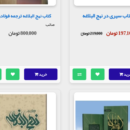
اب سیری در نهج البلاغه
کتاب نهج البلاغه ترجمه فولاد
صائب
197 تومان
800,000 تومان
219,000 تومان
رید
خرید