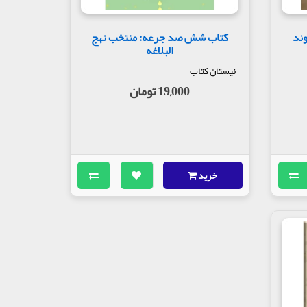
وند
کتاب شش صد جرعه: منتخب نهج
البلاغه
نیستان کتاب
19,000 تومان
خرید