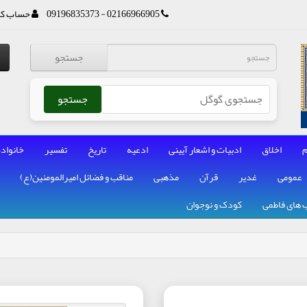
02166966905 - 09196835373
حساب کا
جستجو
جستجو
م
اخلاق
ادبیات و اشعار آیینی
ادعیه
تاریخ
تفسیر
خانواده
عمومی
غدیر
قرآن
مذهبی
مناقب و فضائل امیرالمومنین(ع)
 های فاطمی
کودک و نوجوان