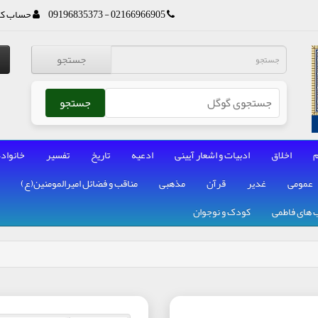
02166966905 - 09196835373
حساب کا
جستجو
جستجو
م
اخلاق
ادبیات و اشعار آیینی
ادعیه
تاریخ
تفسیر
خانواده
عمومی
غدیر
قرآن
مذهبی
مناقب و فضائل امیرالمومنین(ع)
 های فاطمی
کودک و نوجوان