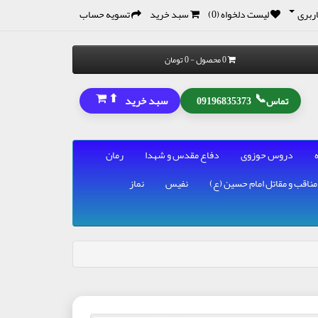
ربری
لیست دلخواه (0)
سبد خرید
تسویه حساب
0 محصول - 0 تومان
⬆
📞
سبد خرید
تماس
09196835373
دروس حوزوی
دفاع مقدس و شهدا
رمان
مناقب و مقاتل امام حسین (ع)
نفیس
نماز