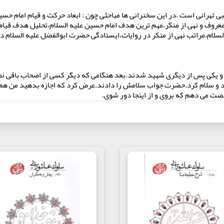
ی تهرانی است .در این سخنرانی ها مباحثی چون : ابعاد حرکت و قیام امام حس
معروف و نهی از منکر،مهم ترین هدف امام حسین علیه السلام،تحلیل هدف قیام 
لسلام،مراتب نهی از منکر در روایات،ایستادگی حضرت ابوالفضل علیه السلام د
و یکی پس از دیگری شهید شدند.بعد هنگامی که دیگر کسی از اصحاب باقی نم
 و سلام کرد.حضرت جواب سلامش را دادند.عرض کرد که اجازه بدهید من هم ب
خصت می دهم که بروی و از اینجا دور شوی.
تلا نکن! جون یک غلام سیاه است.او از آن کسانی بود که امام علی علیه السلام او
ه السلام وفات کرد،جون دوباره به خانه امام علی علیه السلام برگشت و سال 
 آن هم به خدمت امام حسین علیه السلام آمد.امام حسین علیه السلام هم او را ب
خیلی روی او اثر گذاشت.می نویسند:«فوقع جونُ عَلَی قَدَمی الحُسین یقبِلُهُ»
گفت:یابن رسول الله!ای پسر پیغمبر!آخر چطور می شود من که در خوشی ها ب
یاه پوست هستم.درست است که من خوش بو نیستم.اما شما بیا و یک منت بر