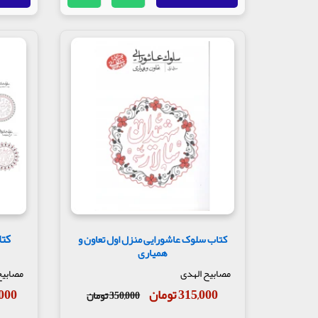
کتاب سلوک عاشورایی منزل اول تعاون و
همیاری
مصابیح الهدی
مصابیح
315,000 تومان
08,000
350,000 تومان