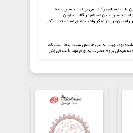
ین علیه السلام،حرکت نفی یی امام حسین علیه
امام حسین علین السلام در قالب عناوین
ر راه دین،نهی تز منکر واجب مطلق است،لحظات آخر
انده بود،نوبت به بنی هاشم رسید.اینجا است که
ه میدان بروم.حضرت به او فرمود:«أنت فی إذنٍ
 را خرید و به ابوذر رضی الله عنه بخشید.حتی با
ها در خدمت حضرت علی علیه السلام بود.بعد هم
ه امام زین العابدین علیه السلام داده بودند تا
؛این غلام سیاه خودش را روی دوپای امام حسین علیه
ا شما بودم،در گرفتاری شما را رها کنم؟درست است
 من بگذار و من را هم بهشتی کن.