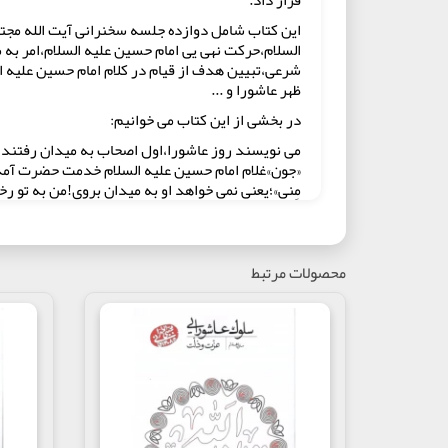
این کتاب شامل دوازده جلسه سخنرانی آیت الله مجتب
السلام،حرکت نهی یی امام حسین علیه السلام،امر به 
شرعی،تبیین هدف از قیام در کلام امام حسین علیه ا
ظهر عاشورا و ...
در بخشی از این کتاب می خوانیم:
می نویسند روز عاشورا،اول اصحاب به میدان رفتند 
«جون»غلام امام حسین علیه السلام خدمت حضرت آمد
مِنی»؛یعنی نمی خواهد او به میدان بروی!من به تو ر
تو در خوشی ها با ما بودی،حالا خودت را به بلای ما مب
ابوذر رضی الله عنه به ربذة هم رفت.وقتی ابوذر علی
سال ها در منزل امام حسن علیه السلام بوده.و بعد از
محصولات مرتبط
اینکه همراه کاروان به کربلا آمد.
و قتی حضرت به او فرمود:«أنت فی إذنٍ منی»،این حرف 
السلام انداخت و شروع کرد پاهای حضرت را بوسیدن.
که من از خاندان شریفی نیستم.درست است که من س
(کتاب سلوک عاشورایی منزل دوم/صفحه 88)
مولف : آیت الله حاج آقا مجتبی تهرانی
انتشارات : مصابیح الهدی