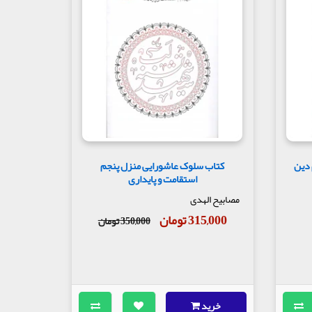
 دین
کتاب سلوک عاشورایی منزل پنجم
استقامت و پایداری
مصابیح الهدی
315,000 تومان
350,000 تومان
خرید