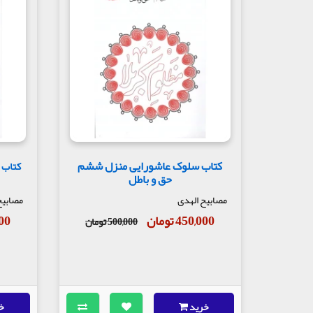
کتاب سلوک عاشورایی منزل ششم
کتاب 
حق و باطل
مصابیح الهدی
مصابیح
450,000 تومان
,000
500,000 تومان
خرید
خ