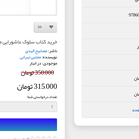
9786
افزودن به لیست دلخواه
مقایسه این محصول
خرید کتاب سلوک عاشورایی منز
ز
ناشر:
مصابیح الهدی
نویسنده:
مجتبی تهرانی
موجودی: در انبار
350,000 تومان
ان
315,000 تومان
ان
تعداد درخواستی شما
فحه