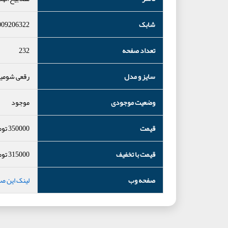
شابک
009206322
تعداد صفحه
232
سایز و مدل
رقعی شومی
وضعیت موجودی
موجود
قیمت
350000
توم
قیمت با تخفیف
315000
توم
صفحه وب
لینک این ص