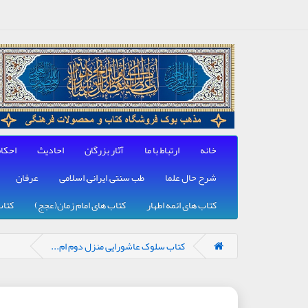
خانه
ارتباط با ما
آثار بزرگان
احادیث
احکا
شرح حال علما
طب سنتی, ایرانی, اسلامی
عرفان
کتاب های ائمه اطهار
کتاب های امام زمان(عجج)
کتاب
کتاب سلوک عاشورایی منزل دوم ام...