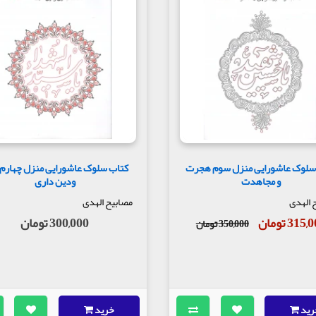
سلوک عاشورایی منزل سوم هجرت
کتاب سلوک عاشورایی منزل چهارم
و مجاهدت
ودین داری
 الهدی
مصابیح الهدی
315 تومان
300,000 تومان
350,000 تومان
رید
خرید