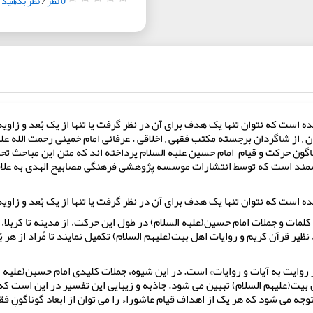
0 نظر
/
نظر بدهید
ت که نتوان تنها یک هدف برای آن در نظر گرفت یا تنها از یک بُعد و زاویه 
 , از شاگردان برجسته مکتب فقهی , اخلاقی . عرفانی امام خمینی رحمت الله علی
اگون حرکت و قیام امام حسین علیه السلام پرداخته اند که متن این مباحث ت
زشمند است که توسط انتشارات موسسه پژوهشی فرهنگی مصابیح الهدی به علاق
ت که نتوان تنها یک هدف برای آن در نظر گرفت یا تنها از یک بُعد و زاویه 
کلمات و جملات امام حسین(علیه السلام) در طول این حرکت، از مدینه تا کربلا، چ
، نظیر قرآن کریم و روایات اهل بیت(علیهم السلام) تکمیل نمایند تا مُراد از ه
وایت به آیات و روایات» است. در این شیوه، جملات کلیدی امام حسین(علیه الس
 بیت(علیهم السلام) تبیین می شود. جاذبه و زیبایی این تفسیر در این است 
جه می شود که هر یک از اهداف قیام عاشوراء را می توان از ابعاد گوناگونِ ف