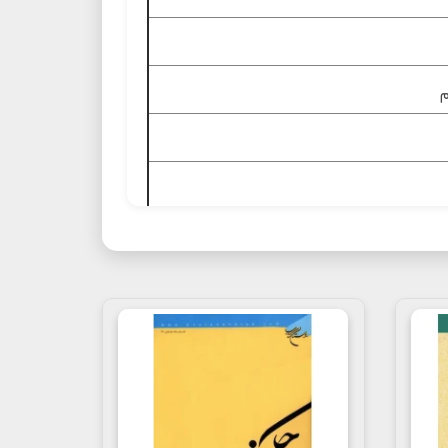
رت شیعه پیامبر
ی, تألیفات علامه طباطبائی