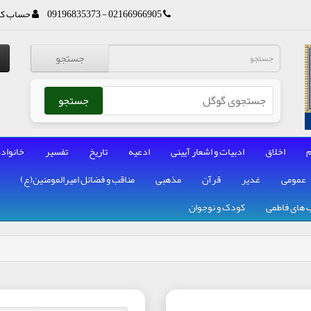
02166966905 - 09196835373
حساب کا
جستجو
جستجو
م
اخلاق
ادبیات و اشعار آیینی
ادعیه
تاریخ
تفسیر
خانواده
عمومی
غدیر
قرآن
مذهبی
مناقب و فضائل امیرالمومنین(ع)
 های فاطمی
کودک و نوجوان