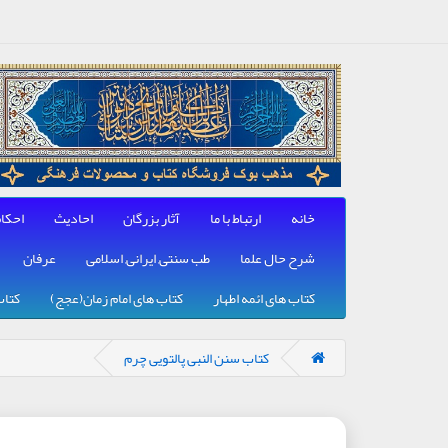
خانه
ارتباط با ما
آثار بزرگان
احادیث
احکا
شرح حال علما
طب سنتی, ایرانی, اسلامی
عرفان
کتاب های ائمه اطهار
کتاب های امام زمان(عجج)
کتاب
کتاب سنن النبی پالتویی چرم