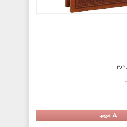
 چرم
ی
ناموجود