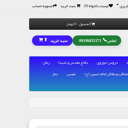
ربری
لیست دلخواه (0)
سبد خرید
تسویه حساب
0 محصول - 0 تومان
⬆
📞
سبد خرید
تماس
09196835373
دروس حوزوی
دفاع مقدس و شهدا
رمان
مناقب و مقاتل امام حسین (ع)
نفیس
نماز