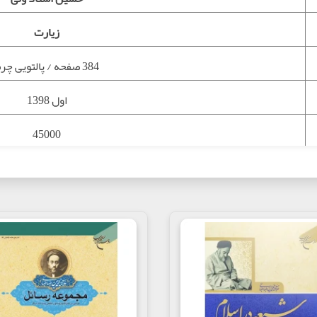
زیارت
384 صفحه / پالتویی چرم
اول 1398
45000
سنت نبوی, احادیث اخلاقی, قبل از هج
964763384
کتاب سنن النبی علامه طباطبائی,آثار علامه طباطبائ