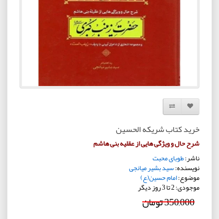
افزودن به لیست دلخواه
مقایسه این محصول
خرید کتاب شریکه الحسین
شرح حال و ویژگی هایی از عقلیه بنی هاشم
ناشر:
طوبای محبت
نویسنده:
سید بشیر میانجی
موضوع:
امام حسین(ع)
موجودی: 2 تا 3 روز دیگر
350,000 تومان