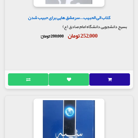
(علیه السلام) هرگز بر دشمن ضربتی نزد که نیازمند
ضربت دوم باشد...»
کتاب الی الحبیب...سرمشق هایی برای حبیب شدن
زینب نیز، افزون بر دیگر ویژگی ها، شجاعتی شایان از خود
بسیج دانشجویی دانشگاه امام صادق (ع)
به نمایش گذاشت؛ وی بارها جان امام سجاد (علیه
السلام) را از مرگ نجات داد، و هرگز به ابن زیاد و یزید
252,000 تومان
280,000 تومان
پسر معاویه اعتنایی نکرد، در حالی که آنان در اوج
اقتدارشان بودند، و پاسبان ها با شمشیرهای از نیام
بیرون کشیده اطراف ایشان را گرفته بودند. زینب
سخنانی ایراد کرد که یزید و اطرافیان وی را رسوا ساخت.
6. فصاحت و بلاغت :
بانوی قهرمان کربلا، فصاحت و بلاغت
را از پدر و مادر گرامی اش به ارث برده بود. «هنگامی که
سخن می گفت، گویی از زبان پدر ایراد سخن می کرد».
سخنانش در بازار کوفه و مجلس یزید و نیز گفت وگوهای
او با عبداللّه بن زیاد، بی شباهت به خطبه های امیر
المؤمنین علی (علیه السلام) و خطبه فدکیّه مادرش زهرا
(علیهاالسلام) نیست. این خطبه ها در حالی ایراد می شد
که زینب داغ های فراوانی در سینه داشت؛ گذشته از
آنکه تشنه، گرسنه و بی خواب بود، سختی سرپرستی
کودکان و راه را نیز به دوش می کشید.
وقتی زینب در بازار کوفه، آن خطبه فصیح، آتشین و