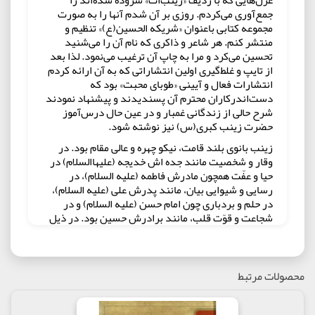
جمع‌آوری می‌کردم. روزی بر آن شدم آنها را به صورت
مجموعه کتابی باعنوان «شریکه الحسین(ع)» تنظیم و
منتشر کنم. هر شاعر و ذاکری که نام آن را می‌شنید
تحسین می‌کرد و مرا به چاپ آن ترغیب می‌نمود. لذا بعد
از تایپ و غلط‌گیری اولین انتشاراتی که به آن ارائه کردم
انتشارات فعال و آیینی «طوبای محبت» بود که
دست‌اندرکاران محترم آن پسندیدند و پیشنهاد نمودند
شرح حالی از زندگانی غمبار و در عین حال درس‌آموز
حضرت زینب کبری(س) نیز نوشته شود.
زینب بانوی بلند قامت، نیکو چهره و عالی مقام بود. در
وقار و شخصیت مانند جده اش خدیجه (علیهاالسلام) در
حیا و عفّت همچون مادرش فاطمه (علیه السلام)، در
رسایی و شیوایی بیان، مانند پدرش علی (علیه السلام)،
در حلم و بردباری چون امام حسن (علیه السلام) و در
شجاعت و قوّت قلب، مانند برادرش حسین بود. در ذیل
گوشه هایی از فضیلت های زینب را بر می شماریم:
1. علم و دانش :
سخنان و خطبه های عالمانه، همراه با
استدلال به آیات قرآن، در کربلا، بازار کوفه، مجلس
محصولات مرتبط
عبیداللّه زیاد، در بین راه کوفه و شام، و همچنین در
دربار «یزید»، از سوی زینب هر کدام شاهدی بر عظمت
دانش این بانو است. ابن عباس، گفتار پر ارج فاطمه زهرا