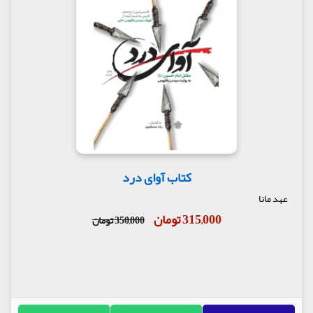
کتاب آوای درد
عهد مانا
315,000 تومان
350,000 تومان