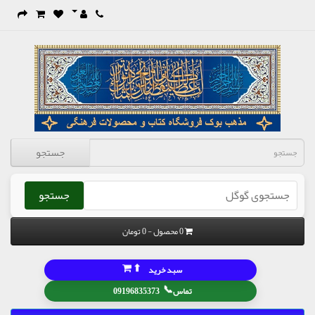
جستجو
جستجو
0 محصول - 0 تومان
⬆
سبد خرید
📞
تماس
09196835373