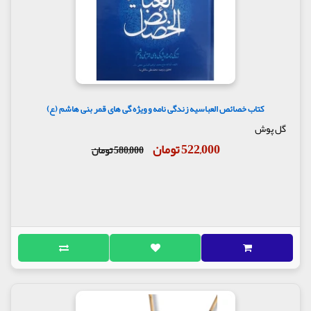
شورانگیز را در میان انبوه جمعیت تماشاچی ایراد فرمود،
مردم دست ها را به دندان می گزیدند و با تعجب به هم
نگاه می کردند. در همان موقع پیرمردی چنان از سخنان
زینب بر انگیخته شد، در حالی که می گریست و محاسنش
از اشک چشمش تر شده بود دست به سوی آسمان بلند
کرد و گفت: «پدر و مادرم فدای ایشان که سالخوردگان
شان بهترین سالخوردگان و کودکان ایشان بهترین
خردسالان، و زنانشان بهترین زنان و نسل آن ها والاتر و
کتاب خصائص العباسیه زندگی نامه و ویژه گی های قمر بنی هاشم (ع)
برتر از همه نسل هاست».
گل پوش
بدان امید که شخصیت و جایگاه بلند و بی بدیل دختر
کبرای علی (علیه السلام) الگوی عملی زنان مسلمان قرار
522,000 تومان
580,000 تومان
بگیرد، ان شاء اللّه.
مولف : سیدبشیر میانجی
ناشر : انتشارات طوبای محبت