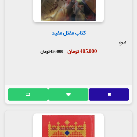
داشته و قرآن به صبر کنندگان بشارت داده است.
مقام صبر نسبت به ایمان همانند سر برای بدن است.
زینب (علیهاالسلام) نمونه و تجسم عالیِ صبر و پایداری
است. مقاومت و شکیبایی در برابر مصایب و مشکلات، به
ویژه در نهضت عاشورا، در راه پاسداری از حریم دین و
کتاب مقتل مفید
کرامت انسانیت از خصیصه های بارز این بانوی بزرگ می
نبوغ
باشد.
405,000 تومان
450,000 تومان
صبر و ثبات شگفت انگیز زینب، همگان را به اعجاب
واداشته است؛ زیرا از پنج سالگی برای او مصایب جانکاه
یکی پس از دیگری شروع شد؛ ولی زینب در برابر همه
این مصیبت ها، قامت برافراشت و صبر کرد.
روزی زینب شاهد رحلت جدّ بزرگوارش رسول اللّه و
تأثیر آن بر مسلمانان به ویژه بر خاندان او بود؛ زمانی
دیگر شاهد مظلومیت و شهادتِ بانوی نمونه اسلام،
مادرش زهرا (علیهاالسلام) بود؛ وی پس از آن مصیبت
شهادت پدر بزرگوارش امیر مؤمنان را تحمّل نمود؛ دختر
علی (علیه السلام) همچنان شاهد لخته لخته شدن جگر
برادرش امام حسن (علیه السلام) در اثر زهر جفا بود، ولی
آنچه را که آن مخدّره در کربلا مشاهده کرد، مصایب
جانکاه و وصف ناپذیری است که کوه ها تاب تحمّل آن را
نداشت.