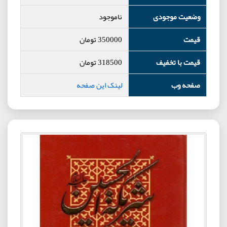
وضعیت موجودی
ناموجود
قیمت
350000
تومان
قیمت با تخفیف
318500
تومان
صفحه وب
لینک این صفحه