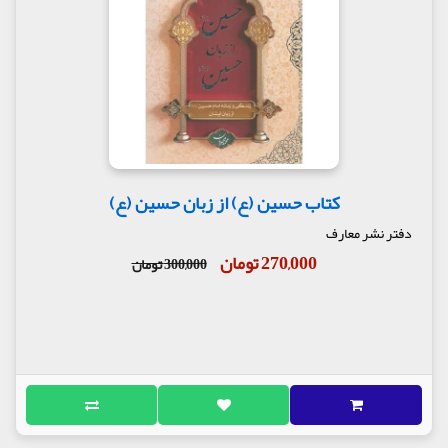
کتاب حسین (ع) از زبان حسین (ع)
دفتر نشر معارف
270,000 تومان
300,000 تومان