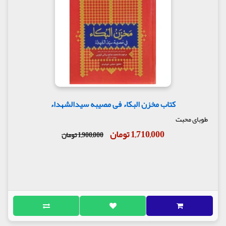
زینب در وادی صبر و استقامت، یکه تاز میدان است، به
گفته علاّمه مامقانی: «و هی فی الصبر و الثبات وحیدة»؛
«زینب در صبر و ثبات بی نظیر و یگانه است.» در بُلندای
مقام صبر و بردباری آن گوهر عظیم الهی، همین بس که
وقتی در برابر پیکر نورانی و خونین برادرش حسین
ایستاد، رو به آسمان کرد و گفت: «بار خدایا! این اندک
قربانی و کشته شده در راه خودت را از ما (خاندان پیامبر)
بپذیر».
این سخنان از آن بانوی آزاده، در هنگامی که برادر
کتاب مخزن البکاء فی مصیبه سیدالشهداء
عزیزش حسین (علیه السلام) و دیگر برادران و فرزندان
خویش را از دست داده بود، قوّت ایمان، ثبات اعتقاد،
طوبای محبت
گذشتن از خود و فنا شدن وی را در خداوند می رساند.
1,710,000 تومان
1,900,000 تومان
زینب بر اثر توجه و تربیت خمسه طیبه، آنچنان روح بزرگ
یافته بود که شهادت عزیزانش را با صبر و ثبات وصف
ناپذیر تحمّل نمود.
نورالدین جزایری می گوید: «از جمله القاب زینب
(علیهاالسلام) الراضیةِ با القدر و القضا» است، و این
مخدّره چنان در برابر شداید و محن ایستادگی کرد که اگر
اندکی از بسیار آن، بر اذیال جبال راسیات گذاشته شود
آب می گردد، ولی این مخدره مظلومه، یکه و تنها، غریب و
بی کس «کالجبل الراسخ...» در مقابل همه ایستادگی کرد.