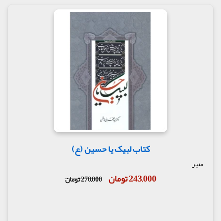
کتاب لبیک یا حسین (ع)
منیر
243,000 تومان
270,000 تومان