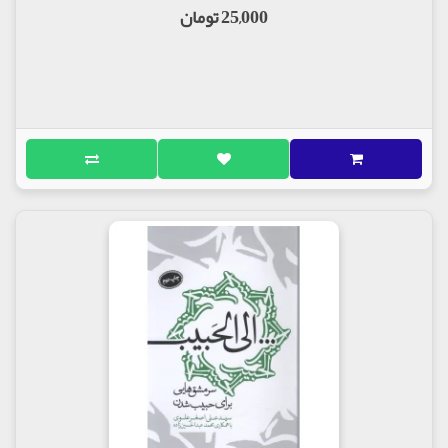
25,000 تومان
و جهاد و دفاع او از اسلام و دیانت به ابدیت پیوست.
زینب کبری شجاعت را از پدر به ارث برده بود. «علی
(علیه السلام) در نزد دوست و دشمن به شجاعت و
شهامت معروف بود».
خوابیدن مولا در بستر پیامبر در شب هجرت، به هلاکت
رسیدن «عمرو بن عبدود» در جنگ خندق به دست وی و
دلاوری های علی (علیه السلام) در جنگ های گوناگون
دوران پیامبر و پس از آن زبان زد دوست و دشمن است.
ابن ابی الحدید درباره شجاعت امیر مؤمنان چه زیبا گفته
است:
«و امّا الشجاعة فإنّه أنسی الناسّ فیها ذکر من کان قبله، و
محا اسمَ من یأتی بعده، و مقاماتُه فی الحرب مشهورة
یُضرب بها الامثال إلی یوم القیامة، و هو الشجاع الذی ما فرّ
قط، و لا ارتاع من کتیبة و لا بارز أحدا الا قَتَلَهُ، و لا ضرب
ضربة قطّ فاحتاجت الأولی إلی ثانیه...»، «و امّا شجاعت علی
(علیه السلام) به گونه ای است که نام شجاعان تاریخ
گذشته را از یادها بُرده، و هم چنین نام دلیر مردان آینده
را به فراموشی سپرده، مقام و شجاعت وی تا قیامت ضرب
المثل شده است، وی قهرمانی بود که هرگز پُشت به
دشمن نکرد، هیچ گاه از انبوه و گُردان دشمن نترسید، با
کسی روبه رو نشد، جز آن که وی را بر زمین کوبید، علی