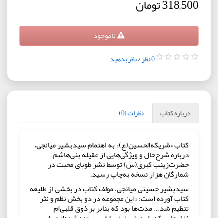
318,500 تومان
ناموجود
0 نظر
/
نظر بدهید
درباره کتاب
نظرات (0)
کتاب «شریکه‌الحسین‌(ع)» به اهتمام سیدبشیر میانجی،
درباره شرح‌حال و ویژگی‌هایی از عقیله بنی‌هاشم
حضرت‌زینب کبری‌(س) توسط نشر طوبای محبت در
شمارگان هزار نسخه به‌چاپ رسید.
سیدبشیر حسینی میانجی، مولف کتاب در بخشی از طلیعه
کتاب آورده است: «این مجموعه در دو بخش نظم و نثر
تنظیم شد… مدت‌ها بود که بنابر بر ذوق قلبی‌ام
غزل‌هایی که با ردیف «زینب‌ات» سروده شده‌اند را