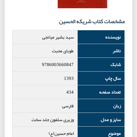
مشخصات کتاب شریکه الحسین
نویسنده
سید بشیر میانجی
ناشر
طوبای محبت
شابک
9786003660847
سال چاپ
1393
تعداد صفحه
434
زبان
فارسی
سایز و مدل
وزیری سلفون جلد سخت
موضوع
امام حسین(ع)