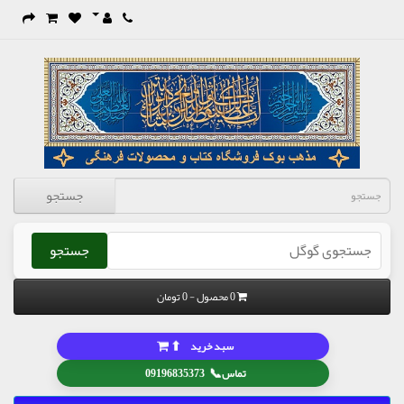
جستجو
جستجو
0 محصول - 0 تومان
⬆
سبد خرید
📞
تماس
09196835373