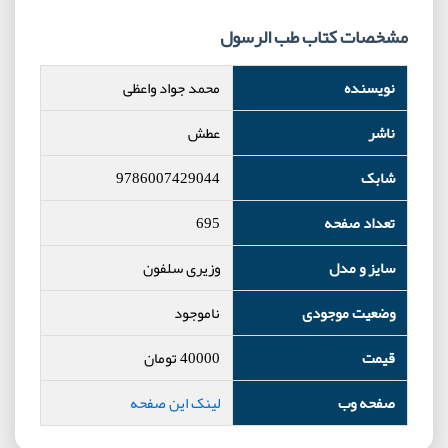
مشخصات کتاب طب الرسول
نویسنده
محمد جواد واعظی
ناشر
عطش
شابک
9786007429044
تعداد صفحه
695
سایز و مدل
وزیری سلفون
وضعیت موجودی
ناموجود
قیمت
40000
تومان
صفحه وب
لینک این صفحه