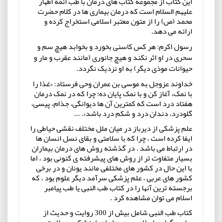
این کتاب از مجموعه کتاب های درمان با طب ائمه اطهار
علیهم السلام است که درمان بیماری ها در کلام حضرت
محمد (ص) را از متون معتبر اسلامی استخراج کرده و
ارائه می دهد.
رسول اکرم: هر کس کاسنی بخورد و بخوابد هیچ سم و
سحری در او اثر نکند و هیچ جانوری (مانند عقرب و مار و
حیوانات موذی دیگر) به او نزدیک نگردد.
خداوند عزوجل به موسی بن عمران وحی فرستاد: «غذا را
با نمک، آغاز کن و با نمک پایان ده؛ چرا که در نمک درمان
هفتاد درد است که کمترین آن ها دیوانگی، جذام، پیسی،
گلودرد، دندان درد و شکم درد باشد». ...
علم پزشکی از دیرباز در میان ملل مختلف نقشی حیاطی را
ایفا کرده است ، چرا که با سلامتی و بقای نسل انسان ها
در ارتباط می باشد . در گذشته روش های درمان بیماران
بسیار متفاوت تر از روش های پیشرفته ی کنونی بود ، اما
با این حال در کشور های مختلفی مانند یونان و در برخی
کشور های عربی ، علم پزشکی سرآمد دیگر علوم بود ، که
برجسته ترین آنها را در کتاب طب النبی یا طب پیامبر
اسلام می توان مشاهده کرد .
کتاب طب النبی شامل بیش از 300 روایت و حدیث از