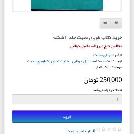
افزودن به لیست دلخواه
مقایسه این محصول
خرید کتاب طوبای محبت جلد 6 ششم
مجالس حاج میرزا اسماعیل دولابی
ناشر:
طوبای محبت
نویسنده:
محمد اسماعیل دولابی
-
هئیت تحریریه طوبای محبت
موجودی: در انبار
250,000 تومان
تعداد درخواستی شما
خرید
0 نظر
/
نظر بدهید