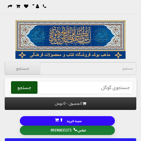
جستجو
جستجو
0 محصول - 0 تومان
⬆
سبد خرید
📞
تماس
09196835373