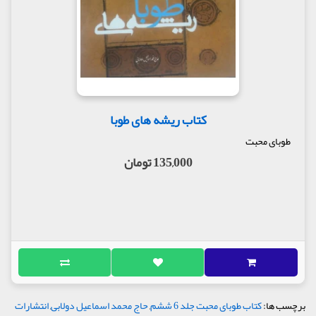
کتاب ریشه های طوبا
طوبای محبت
135,000 تومان
برچسب ها:
کتاب طوبای محبت جلد 6 ششم
,
حاج محمد اسماعیل دولابی
,
انتشارات