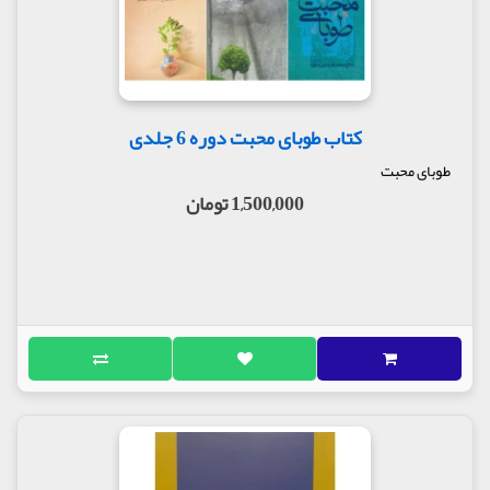
حضرت همه چیز حل شد و هرچه را می خواستم به من
عنایت کردند ، به طوری که هنگام مراجعت حتی جلوتر از
پدرم بدون هرگونه ناراحتی به راه افتادم و به ایران
بازگشتم .
گزیده ای از این کتاب :
کتاب طوبای محبت دوره 6 جلدی
خالق هر شیء زیبایی خداست . آدم چیزهای زیبا را علاقه
پیدا می کند ، آن وقت خالق زیبا را علاقه پیدا نکند ؟!
طوبای محبت
بلکه هنوز نرسیده و آشنا نشده است . بگویید ببینم
1,500,000 تومان
زیبا زیباست یا خالق زیبا زیباست ؟ آیا یک چیز زیبایی که
خیلی قشنگ است ، خوش روست ، خوش بوست ، این
زیباست یا اویی که این را خلق کرده است ؟
او زیباتر است که اینها را می سازد و بیرون می دهد .
تمام زیبایی ها در عالم ، در آسمان ، زمین ، در آسمان ها ،
در زمین ها ، درخت ها و گیاهان را که بگردی ، هر چیز
خوش بو ، خوش عطر و خوش رو را که می بینی ، خالقش
قشنگ تر است که اینها را بیرون می دهد .
اینطور نیست ؟
مولف : هئیت تحریریه موسسه فرهنگی طوبای محبت
ناشر : انتشارات محبت