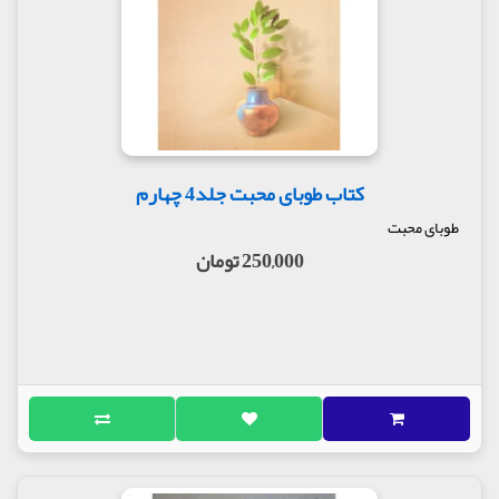
کتاب طوبای محبت جلد4 چهارم
طوبای محبت
250,000 تومان