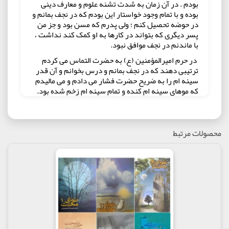
بودم . در آن زمان به شدت تشنه علوم و معارف دینی
بوده و با تمام وجود خواستار این بودم که در نجف بمانم و
در حوضه تحصیل کنم ؛ ولی پدرم که مسن بود و جز من
پسر دیگری که بتواند در کارها به او کمک کند نداشت ،
با ماندنم در نجف موافق نبود.
در حرم امیرالمؤمنین (ع) به حضرت التماس می کردم
ترتیبی دهند که در نجف بمانم و درس بخوانم و آن قدر
سینه ام را به ضریح حضرت فشار می دادم و می مالیدم
که موهای سینه ام کنده و تمام سینه ام زخم شده بود.
حالم به گونه ای بود که احتمال نمی دادم به ایران برگردم
.
به خود می گفتم یا در نجف می مانم و مشغول تحصیل می
محصولات مرتبط
شوم و یا اگر مجبور به بازگشت شوم همین جا جان می
دهم ،می میرم . با علماء نجف هم که مشکلم را درمیان
گذاشتم تا مجوزی برای ماندم در نجف از آنها بگیرم به
من گفتند که وظیفه تو این است که رضایت پدرت را
تامین کنی و برای کمک به ائ به ایران بازگردی .
در نتیجه نه التماس هایم به حضرت امیر کاری از پیش
برد و نه متوسل شدنم به علماء مرا به خواسته ام رساند
. تا اینکه با همان حال ملتهب همراه پدرم به کربلا مشرف
شدیم . در حرم حضرت اباعبدالله (ع) در بالاسر ضریح