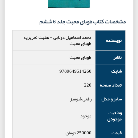
مشخصات کتاب طوبای محبت جلد 6 ششم
محمد اسماعیل دولابی
-
هئیت تحریریه
نویسنده
طوبای محبت
ناشر
طوبای محبت
شابک
9789649514260
تعداد صفحه
220
سایز و مدل
رقعی شومیز
وضعیت
موجود
موجودی
قیمت
250000
تومان