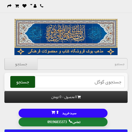
جستجو
جستجو
0 محصول - 0 تومان
⬆
سبد خرید
📞
تماس
09196835373