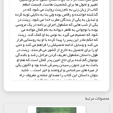
تغییر و تحول ها برای شخصیت هاست. قسمت اعظم
کتاب از زبان زنی به نام زینت روایت می شود که در
گذشته خواننده و رقاص بوده ولی بنا به دلایلی توبه کرده
و تبدیل به یکی از بندگان مقرب خدا می شود. زینت در
یکی از شب هایی که مشغول اجرای برنامه در یک عروسی
بوده با نوجوانی به ظاهر دیوانه به نام کمال مواجه می
شود که تصمیم می گیرد به نوعی به او کمک کند. زینت
که حکم مادر این پسر را پیدا کرده با او به روستایی فرار
می کند و وسایل ادامه تحصیلش را فراهم می کند و حتی
او را برای تحصیل به خارج از کشور می فرستد. زینت در
طول داستان مشغول تعریف کردن مراحل رشد و بالندگی
نوجوان گم شده برای حاج امین پدر کمال است که هم او
باعث به مرز جنون رسیدن پسرش شده بود و اکنون یکی
از مهره های سرشناس و ثروتمند و خیّر است.... شاید
بتوان داستان این کتاب را مصداق جمله ی معروف «راه
های رسیدن به خداوند به تعداد مخلوقات اوست»
دانست
روح انسان همیشه در حال تغییر است. این همان ویژگی
است که او را از سایر موجودات متمایز کرده است. گاهی
محصولات مرتبط
تغییر در زندگی انسان باعث سقوط او می‌شود و گاهی به
واسطه‌ی لطف و عنایت خدا انقلابی درون انسان شکل
می‌گیرد که او را از بی‌بند و باری مراتبی از ایمان و کمال