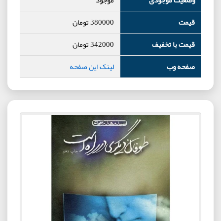
قیمت
380000
تومان
قیمت با تخفیف
342000
تومان
صفحه وب
لینک این صفحه