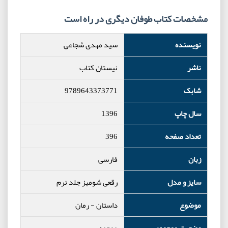
مشخصات کتاب طوفان دیگری در راه است
نویسنده
سید مهدی شجاعی
ناشر
نیستان کتاب
شابک
9789643373771
سال چاپ
1396
تعداد صفحه
396
زبان
فارسی
سایز و مدل
رقعی شومیز جلد نرم
موضوع
داستان - رمان
وضعیت موجودی
موجود