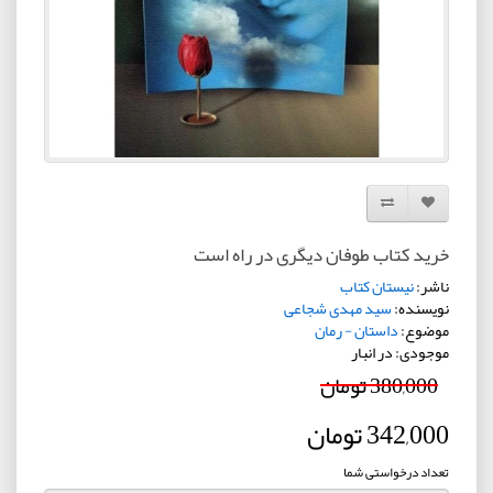
افزودن به لیست دلخواه
مقایسه این محصول
خرید کتاب طوفان دیگری در راه است
ناشر:
نیستان کتاب
نویسنده:
سید مهدی شجاعی
موضوع:
داستان - رمان
موجودی: در انبار
380,000 تومان
342,000 تومان
تعداد درخواستی شما