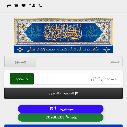
جستجو
جستجو
0 محصول - 0 تومان
⬆
سبد خرید
📞
تماس
09196835373