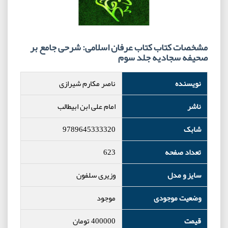
مشخصات کتاب کتاب عرفان اسلامی: شرحی جامع بر
صحیفه سجادیه جلد سوم
نویسنده
ناصر مکارم شیرازی
ناشر
امام علی ابن ابیطالب
شابک
9789645333320
تعداد صفحه
623
سایز و مدل
وزیری سلفون
وضعیت موجودی
موجود
قیمت
400000
تومان