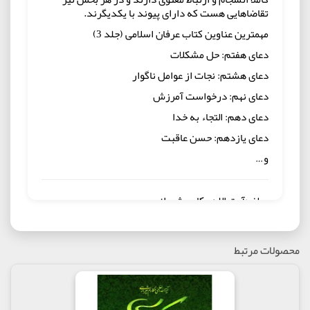
تقاضاهایی هست که دارای پیوند با یکدیگرند.
مهمترین عناوین کتاب عرفان اسلامی (جلد 3)
دعای هفتم: حل مشکلات
دعای هشتم: نجات از عوامل ناگوار
دعای نهم: درخواست آمرزش
دعای دهم: التجاء به خدا
دعای یازدهم: حسن عاقبت
و…
مولف:آیت الله مکارم شیرازی
ناشر : انتشارات امام علی ابن ابیطالب
محصولات مرتبط