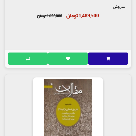
سروش
1,489,500 تومان
1,655,000 تومان