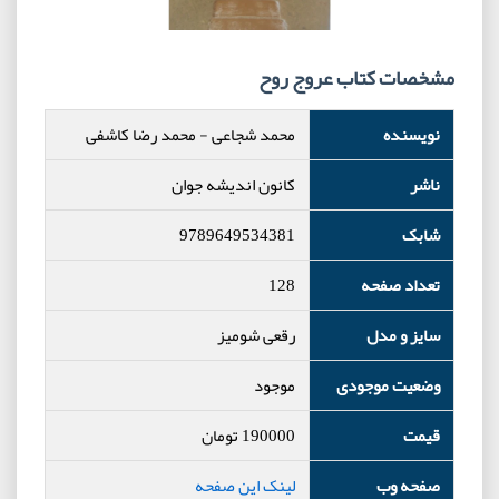
مشخصات کتاب عروج روح
نویسنده
محمد شجاعی
-
محمد رضا کاشفی
ناشر
کانون اندیشه جوان
شابک
9789649534381
تعداد صفحه
128
سایز و مدل
رقعی شومیز
وضعیت موجودی
موجود
قیمت
190000
تومان
صفحه وب
لینک این صفحه