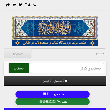
جستجو
جستجو
0 محصول - 0 تومان
⬆
سبد خرید
📞
تماس
09196835373