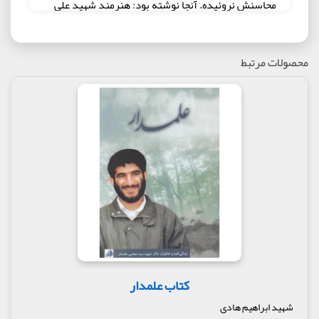
محاسنش نروئیده. آنجا نوشته بود: هنرمند شهید علی
حیدری.
آن شب گذشت و در نهانخانه قلب ما، نام علی حیدری نیز
جاودانه شد. مانند شهیدان ابراهیم هادی و علیرضا
محصولات مرتبط
کریمی و شاهرخ ضرغام و...
مدتی بعد زمانی که کتاب عارفانه جمع آوری می‌شد،
شنیدم که یکی دیگر از شاگردان آیت الله حق شناس
بوده هم مانند شهید احمد نیری، حالات عرفانی عجیبی
داشته و سال ۱۳۶۳ شهید شده. نام آن شهید والامقام،
علی حیدری بود.
شهید علی حیدری در رفتار و سیره، توجه زیادی به فقرا و
محرومین داشته و این رویکرد در رفتارش درباره لباس و
کفش نمود زیادی داشته است. یکی از نزدیکان او می
گوید روزی پدرش برای علی کفشی نو از چرم قهوه ای
خریده بوده و علی از قبولش امتناع می کرده است. اما با
اصرار مادرش کفش را قبول می کند.
دوست این شهید روایت می کند که در حیاط خانه علی را
دیده که مقداری خاک برداشته و به کفش ها مالیده
کتاب علمدار
است. وقتی علت را پرسیده، علی بی خیال گفته: نمی
خوام بدونن کفش هایم نو است. بعضی ها پول ندارند
شهید ابراهیم هادی
کفش بخرند، اگر کفش نو بپوشم، آن ها غصه می خورند.