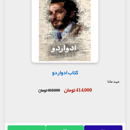
کتاب ادواردو
عهد مانا
414,000 تومان
460,000 تومان