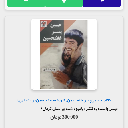
کتاب حسین پسر غلامحسین( شهید محمد حسین یوسف الهی)
مبشر(وابسته به کگنره یادبود شهدای استان کرمان)
300,000 تومان