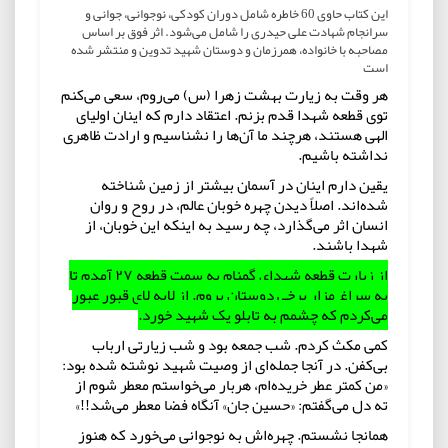
این کتاب حاوی 60 خاطره شامل دوران کودکی، نوجوانی، جوانی و
سرانجام شهادت علی حیدری را شامل می‌شود. اثر فوق بر اساس
مصاحبه با خانواده، همرزمان و دوستان شهید تدوین و منتشر شده
است
هر وقت به زیارت بهشت زهرا (س) می‌روم، سعی می‌کنم
توی قطعه شهدا قدم بزنم. اعتقاد دارم که اینان اولیای
الهی هستند، هرچند ما آن‌ها را نشناسیم و ارادت ظاهری
نداشته باشیم.
یقین دارم اینان در آسمان بیشتر از زمین شناخته
شده‌اند. اصلاً دیدن چهرهٔ خوبان عالم، در روح و روان
انسان اثر می‌گذارد، چه رسید به اینکه این خوبان، از
شهدا باشند.
از زیارت قطعه شهدای گمنام به سمت قطعه ۲۷ آمدم تا
به سراغ مزار برخی دوستان بروم. از لابه لای قبور عبور
می‌کردم که چشمم به تابلو یک شهید خورد.
کمی مکث کردم. شب جمعه بود و شب زیارتی ارباب
بی‌کفن. در آنجا جمله‌ای از وصیت شهید نوشته شده بود:
«من کمتر عطر خریده‌ام، هربار می‌خواستم معطر شوم از
ته دل می‌گفتم: «حسین جان» آنگاه فضا معطر می‌شد!!»
همانجا نشستم. چهره‌اش به نوجوانی می‌خورد که هنوز