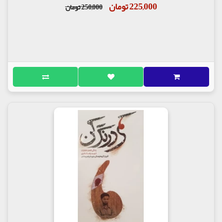
225,000 تومان
250,000 تومان
دوست ندارم آن ها به خاطر من غصه بخورند.
یکی از دوستان این شهید درباره این که او تاریخ
شهادتش را می دانست، می گوید: خیلی ها فکر می کنند
علی به واسطه دعا و نماز به این مقامات رسید. اما چیزی
که باعث شد علی به جایی برسد که تاریخ شهادتش را
بداند، این بود که درد گرسنه ها را داشت.
در بخشی از وصیت نامه این شهید آمده است: «....هر
زمان می خواستم معطر شوم سه بار می گفتم، «حسین
جان» فضا خوشبو می شد...» توانایی های این شهید مانند
دیدن باطن افراد و صحبت با شهدا از سوی بسیاری از
همرزمانش تایید شده است. وی از شاگردان آیت الله حق
شناس بود.
شهید حیدری با انواع هنر ها مانند طراحی چهره آشنا بود.
شهید علی حیدری، در سن 19 سالگی در عملیات بدر به
شهادت رسید و در قطعه 27 یهشت زهرا به خاک سپرده
شد.
شب بود که تلویزیون آمار عملیات ها را می‌زد و خبر از
فتوحات رزمندگان در عملیات بدر می‌داد. خدا می‌داند
که وقتی خبر عملیات می‌شد، خانواده رزمندگان چه حالی
داشتند. همه نگران فرزندان خود بودند.