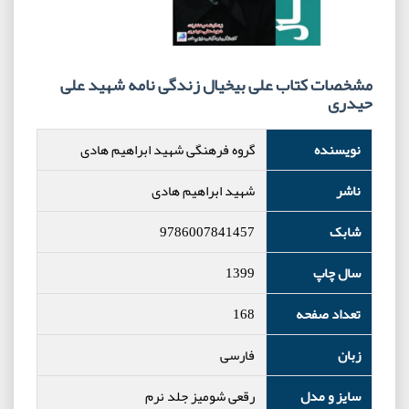
مشخصات کتاب علی بیخیال زندگی نامه شهید علی
حیدری
نویسنده
گروه فرهنگی شهید ابراهیم هادی
ناشر
شهید ابراهیم هادی
شابک
9786007841457
سال چاپ
1399
تعداد صفحه
168
زبان
فارسی
سایز و مدل
رقعی شومیز جلد نرم