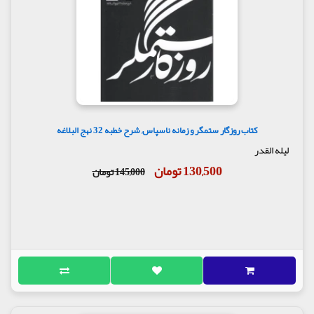
کتاب روزگار ستمگر و زمانه ناسپاس, شرح خطبه 32 نهج البلاغه
لیله القدر
130,500 تومان
145,000 تومان