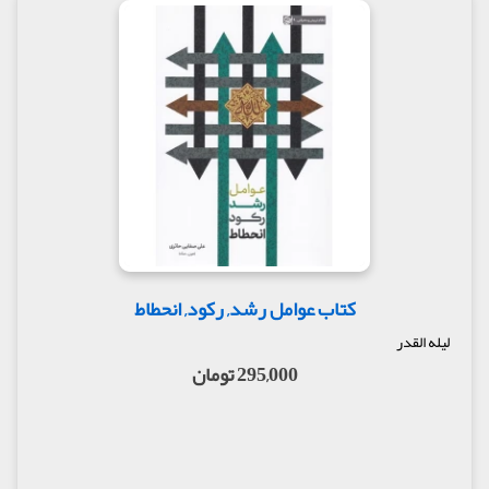
کتاب عوامل رشد, رکود, انحطاط
لیله القدر
295,000 تومان