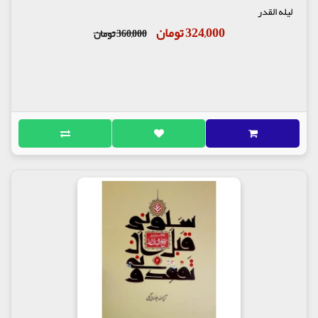
لیله القدر
324,000 تومان
360,000 تومان