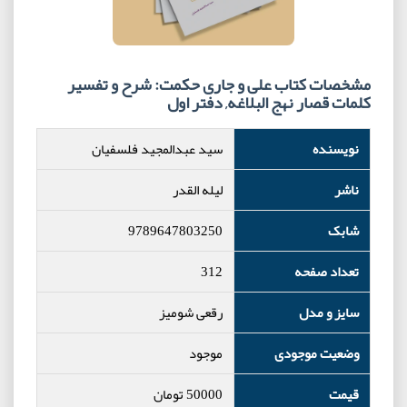
مشخصات کتاب علی و جاری حکمت: شرح و تفسیر
کلمات قصار نهج البلاغه, دفتر اول
نویسنده
سید عبدالمجید فلسفیان
ناشر
لیله القدر
شابک
9789647803250
تعداد صفحه
312
سایز و مدل
رقعی شومیز
وضعیت موجودی
موجود
قیمت
50000
تومان