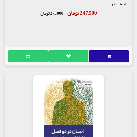
لیله القدر
247,500 تومان
275,000 تومان