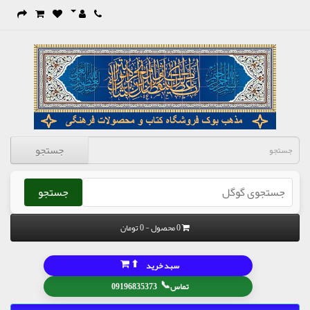
جستجو
جستجو
0 محصول - 0 تومان
⬆
سبد خرید
📞
تماس
09196835373