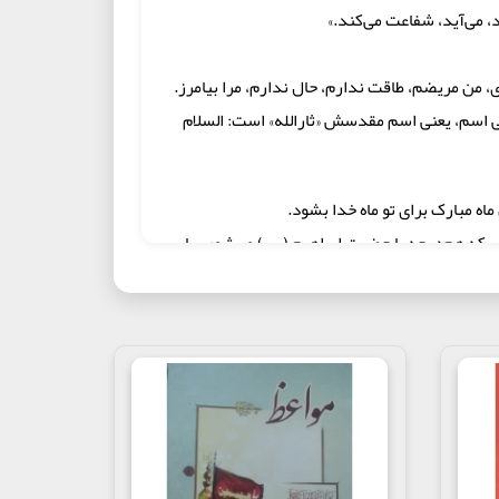
د، می‌آید، شفاعت می‌کند.»
دی، من مریضم، طاقت ندارم، حال ندارم، مرا بیامرز.
 اسم، یعنی اسم مقدسش «ثارالله» است: السلام
ه مبارک برای تو ماه خدا بشود.
کنی که هم‌درجه با حضرت ابراهیم (س) می‌شوی، یا
 از سیدالشهدا افطار خواستند.»
مردم می‌گویند معصیت خدا را می‌کنیم و گریه بر
رابر دارد و افراد را به نماز خواندن و بجا آوردن
اه مبارک، شش هزار و ششصد و شش ختم قرآن است در
ل‌ها در خانه مردم می‌گویند: یا الله! یا کریم!...