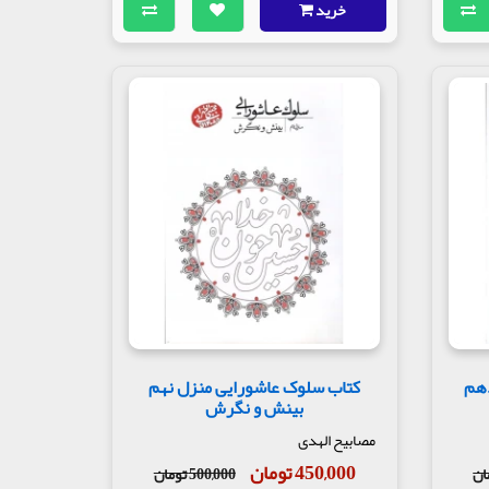
خرید
دهم
کتاب سلوک عاشورایی منزل نهم
بینش و نگرش
مصابیح الهدی
450,000 تومان
500,000 تومان