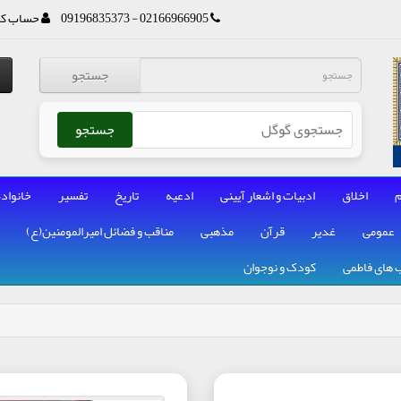
02166966905 - 09196835373
حساب کا
جستجو
جستجو
م
اخلاق
ادبیات و اشعار آیینی
ادعیه
تاریخ
تفسیر
خانواده
عمومی
غدیر
قرآن
مذهبی
مناقب و فضائل امیرالمومنین(ع)
 های فاطمی
کودک و نوجوان