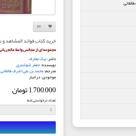
القانی
افزودن به لیست دلخواه
مقایسه این محصول
خرید کتاب فوائد المشاهد و ن
مجموعه ای از مجالس واعظ عالم ربا
ناشر:
نیک معارف
نویسنده:
جعفر شوشتری
مترجم:
محمد بن علی اشرف طالقانی
موجودی: در انبار
1,700,000 تومان
تعداد درخواستی شما