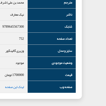
مترجم
محمد بن علی اشرف ط
ناشر
نیک معارف
شابک
9789645567300
تعداد صفحه
752
سایز و مدل
وزیری گالینگور
وضعیت موجودی
موجود
قیمت
1700000
تومان
صفحه وب
لینک این صفحه