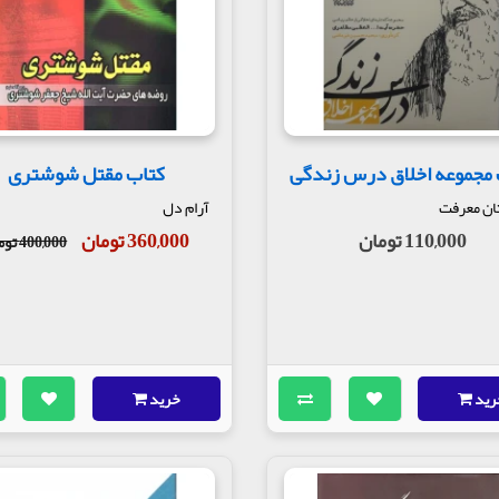
ریه و زاری بخوان، بلکه کارهای خرابت درست شود. بهترین خاک‌ها تربت سیدا
چنین سجده نشده است و نخواهد شد.
ان باید به سه چیز دست یابیم: اول معرفت الله، دوم خوف الله، سوم طاعت ال
 هزار هزار کس را از آتش جهنم آزاد می‌کند و در روز جمعه آن در هر ساعت هزار
 مجموعه اخلاق درس زندگی
کتاب مقتل شوشتری
می‌آورند: «خدایا هر چه بفرمایی برو نمی‌روم! خدایا آقای دیگری ندارم! کجا بر
ان معرفت
آرام دل
110,000 تومان
360,000 تومان
400,000 تومان
رید
خرید