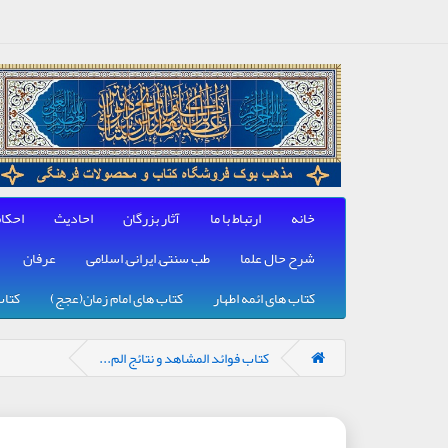
خانه
ارتباط با ما
آثار بزرگان
احادیث
احکا
شرح حال علما
طب سنتی, ایرانی, اسلامی
عرفان
کتاب های ائمه اطهار
کتاب های امام زمان(عجج)
کتاب
کتاب فوائد المشاهد و نتائج الم...