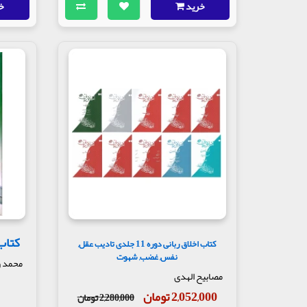
خرید
خ
کتاب
کتاب اخلاق ربانی دوره 11 جلدی تادیب عقل,
نفس, غضب, شهوت
محمد و
مصابیح الهدی
2,052,000 تومان
2,280,000 تومان