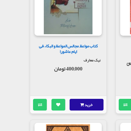
لشهدا (ع) است، جهتش آن است که یک سجده بر آن از
له و عبادت الله.
 هزار نفر را آزاد می‌کند و در شب و روز آخر به
کتاب مواعظ, مجالس المواعظ و البکاء فی
وم الا (این‌که) به درگاه حضرتت آیم؟»
ایام عاشورا
نیک معارف
400,000 تومان
خرید