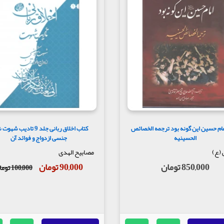
مام حسین این گونه بود ترجمه الخصائص
کتاب اخلاق ربانی جلد 9 تادیب 
الحسینیه
جنسی ازدواج و فوائد آن
 (ع)
مصابیح الهدی
850,000 تومان
90,000 تومان
100,000 تومان