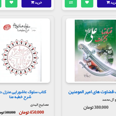
رید
خرید
 قضاوت های امیر المومنین
کتاب سلوک عاشورایی منزل 
شرح خطبه منا
 آل محمد
مصابیح الهدی
380,000 تومان
450,000 تومان
500,000 تومان