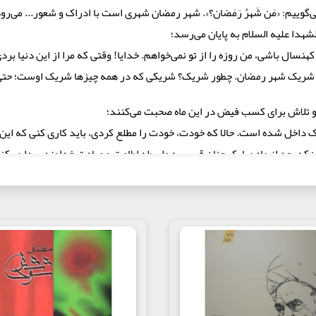
‌گوییم: «مَن شَهرُ رَمَضان؟». شهر رمضان شهری است با ادراک و شعور... می‌رو
هدا علیه السلام به پایان می‌رسد؛
کهنسال باشی، من روزه را از تو نمی‌خواهم. خدایا! وقتی که مرا از این دنیا بر
به شریک شهر رمضان. چطور شریک؟ شریکی که در همه چیزها شریک اوست؛ حتی
 و تلاش برای کسب فیض در این ماه صحبت می‌کنند؛
داخل شده است. حالا که خودت، خودت را مطلع کردی، باید کاری کنی که این ما
ین‌که بعد از ماه مبارک چنان قربی به واسطه اطاعت و عبادت خداوند پیدا می‌
می‌شوی به شیطان رجیم.»
 گفتیم شهرالله شریکی دارد که ثارالله است. افطار بدهید آن روزه‌داران را که
لام غریب شده است و از داخل و خارج به آن ضربه می‌زنند. همین‌طور این‌که 
ز چنین افرادی بیزار هستند.
ماه مبارک چندین برابر محاسبه می‌شود. نماز خواندن در این ماه، ثواب هفتاد ب
 عادل ثواب نماز در این ماه هفتصد هزار برابر می‌شود. هر ختم قرآنی در م
به سنگینی کوه‌های بزرگ هست... هر سجده برای او قصری است در بهشت.
، باید داخل شد اما ما دری نداریم که از آن داخل شویم. باید سائلی کنیم. سائ