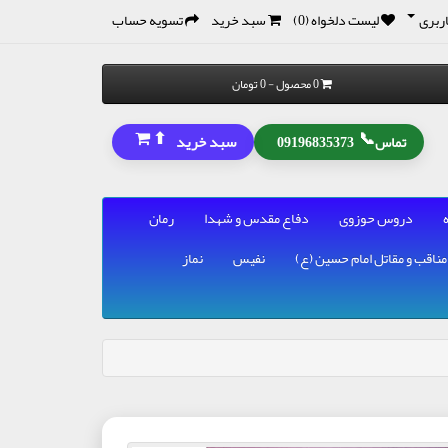
ربری
لیست دلخواه (0)
سبد خرید
تسویه حساب
0 محصول - 0 تومان
⬆
📞
سبد خرید
تماس
09196835373
دروس حوزوی
دفاع مقدس و شهدا
رمان
مناقب و مقاتل امام حسین (ع)
نفیس
نماز