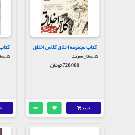
در این ماه مبارک سر به سجده بگذار و خدا را با گ
یک نفری شده است که از اول عالم تا انقراض آن، 
در مجلس چهارم صحبت درباره این است که در ماه رمض
در این ماه مبارک در وقت افطار، هر روز خداوند عالم
عدد تمام آزاد شده‌ها آزاد می‌فرماید.
کتاب مجموعه اخلاق کلاس اخلاق
کتاب
در انتهای مجلس چهارم بخشی از دعای ابوحمزه ثمالی را 
کتابستان معرفت
کتابست
مولف : شیخ جعفر شوشتری
720,000 تومان
ناشر : انتشارات نیک معارف
خرید
خ