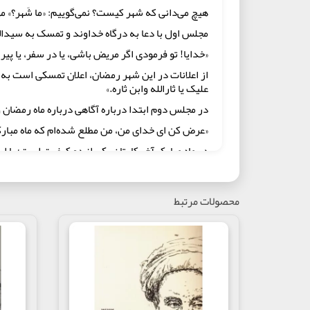
هیچ می‌دانی که شهر کیست؟ نمی‌گوییم: «ما شَهر؟» می
مجلس اول با دعا به درگاه خداوند و تمسک به سیدالش
«خدایا! تو فرمودی اگر مریض باشی، یا در سفر، یا پیر 
از اعلانات در این شهر رمضان، اعلان تمسکی است 
علیک یا ثارالله وابن ثاره.»
در مجلس دوم ابتدا درباره آگاهی درباره ماه رمضان
«عرض کن ای خدای من، من مطلع شده‌ام که ماه مبارک 
در ماه مبارک آخر کارتان یکی از دو کیفیت است؛ یا ا
آن‌که به واسطه سرکشیت از بندگی خداوند، مخاطب 
سپس درباره افطاری دادن صحبت می کنند؛
محصولات مرتبط
«از جمله فوائد این ماه افطار دادن روزه‌داران است و
در مجلس سوم ابتدا درباره این صحبت می‌کنند که اس
سیدالشهدا (ع) نجاتمان می‌دهد اما سیدالشهدا (ع) ا
سپس درباره این صحبت می‌کنند که ثواب اعمال فرد در 
نمازهای قضا دعوت می‌کنند. در مسجد جامع با امام
غیر ماه رمضان. برای هر مثقال ذره (صدقه) ثوابی 
سپس می‌گویند در میهمانخانه مخصوص الهی باز شده است