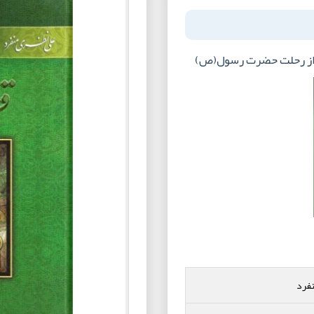
س از رحلت حضرت رسول(ص)
نفرد