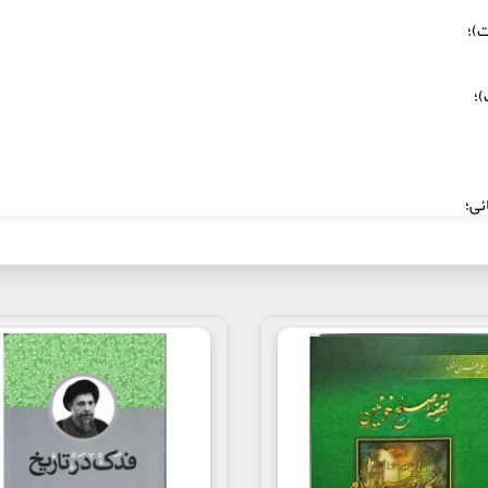
ت)؛
)؛
ئى؛