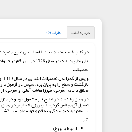
درباره کتاب
نظرات (0)
در کتاب قصه مدینه حجت الاسلام علی نظری منفرد
على نظرى منفرد، در سال 1326 در شهر قم در خانواده‌اى روحانى متولد شد.
تحصیلات
بازگشت و سطح را به پايان برد. سپس در آزمون دار
محقق داماد»، «مرحوم ميرزا هاشم آملى» و «مرحوم ار
در همان وقت به كار تبليغ نيز مشغول بود و در منزل
تعطيل آن مجالس گرديد تا پيروزى انقلاب و در همان
از اتمام دوره نمايندگى، به قم و حوزه علميه بازگشت
آثار :
ارتباط با برزخ؛