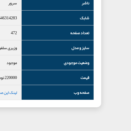
ناشر
سرور
شابک
646314283
تعداد صفحه
472
سایز و مدل
وزیری سلف
وضعیت موجودی
موجود
قیمت
220000
توم
صفحه وب
لینک این ص