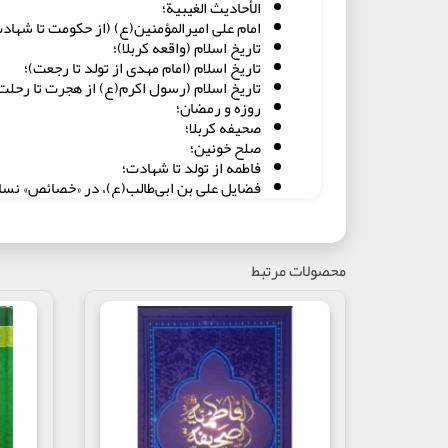
الأحاديث الغيبية؛
امام على امیرالمؤمنین(ع) (از حكومت تا شهاد
تاريخ اسلام (واقعه كربلا)؛
تاريخ اسلام (امام مهدى از تولد تا رجعت)؛
تاريخ اسلام (رسول اكرم(ع) از هجرت تا رحلت
روزه و رمضان؛
صحيفه كربلا؛
صلح خونين؛
فاطمه از تولد تا شهادت؛
فضايل على بن ابى‌طالب(ع)، در «خصائص» نسا
فن خطابه؛
قصه صلح خونين؛
قصه كربلا به ضميمه قصه انتقام؛
قصه كوفه؛
محصولات مرتبط
قصه مدينه؛
قصه هجرت؛
كشف المحجة لثمرة المهجة؛
گزيده مفتاح الفلاح شيخ بهايى؛
محرق القلوب؛
معاد روز رستاخيز؛
ترجمه مفتاح الفلاح (كليد رستگارى)؛
نهضت‌هاى پس از عاشورا.