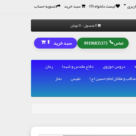
ربری
لیست دلخواه (0)
سبد خرید
تسویه حساب
0 محصول - 0 تومان
⬆
📞
سبد خرید
تماس
09196835373
دروس حوزوی
دفاع مقدس و شهدا
رمان
مناقب و مقاتل امام حسین (ع)
نفیس
نماز