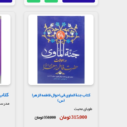
کتاب
کتاب جنة الماوی فی احوال فاطمه الزهرا
(س)
مدرسه ا
طوبای محبت
315,000 تومان
350,000 تومان