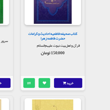
مولف : حجت السلام علی نظری منفرد
ناشر : انتشارات سرور
کتاب صحیفه فاطمیه احادیث و کرامات
حضرت فاطمه زهرا
سرور
قرآن و اهل‌بیت نبوت علیهم‌السلام
150,000 تومان
خرید
خ