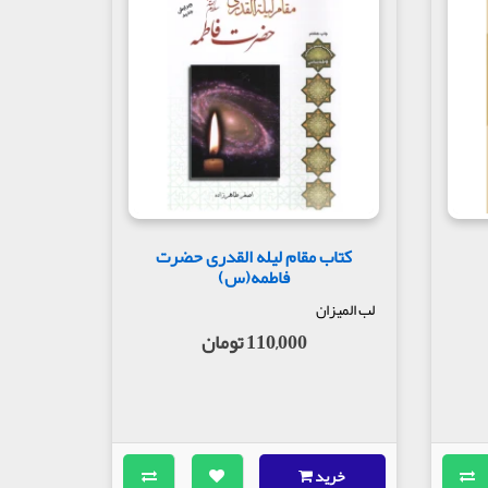
کتاب مقام لیله القدری حضرت
فاطمه(س)
لب المیزان
110,000 تومان
خرید