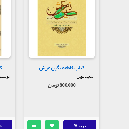
کتاب فاطمه نگین عرش
ک
سعید نوین
بوستان
800,000 تومان
خرید
خ