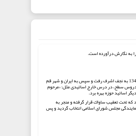
ا به نگارش درآورده است.
و پس از گذراندن تحصيلات ابتدايى در سال 1340، وارد حوزه علميه قم گرديد و پس از گذراندن دروس مقدمات در سال 1347/1346 به نجف اشرف رفت و سپس به ايران و شهر قم
م دروس سطح، در درس خارج اساتيدى مثل: «مرحوم
گر اساتيد حوزه بهره برد.
د كه تحت تعقيب ساواك قرار گرفته و منجر به
ه نمايندگى مجلس شوراى اسلامى انتخاب گرديد و پس