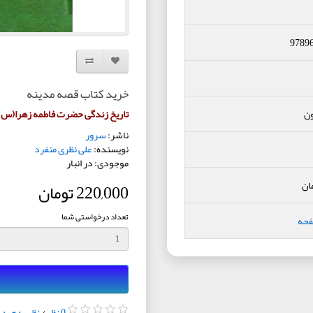
9789
افزودن به لیست دلخواه
مقایسه این محصول
خرید کتاب قصه مدینه
ون
تاریخ زندگی حضرت فاطمه زهرا(س
ناشر:
سرور
نویسنده:
علی نظری منفرد
موجودی: در انبار
ان
220,000 تومان
تعداد درخواستی شما
فحه
0 نظر
/
نظر بدهید