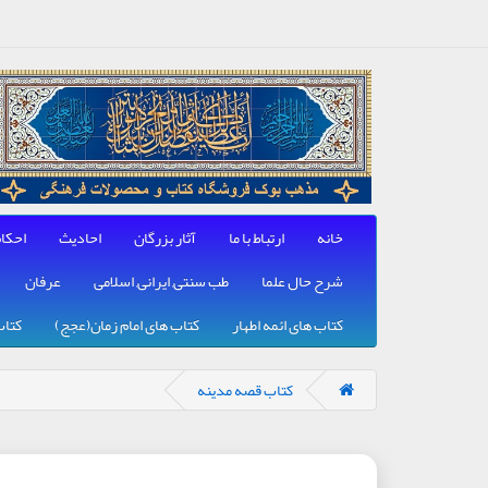
خانه
ارتباط با ما
آثار بزرگان
احادیث
احکا
شرح حال علما
طب سنتی, ایرانی, اسلامی
عرفان
کتاب های ائمه اطهار
کتاب های امام زمان(عجج)
کتاب
کتاب قصه مدینه