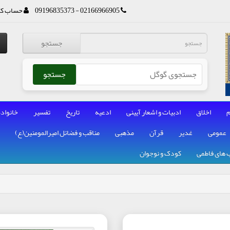
02166966905 - 09196835373
حساب کا
جستجو
جستجو
م
اخلاق
ادبیات و اشعار آیینی
ادعیه
تاریخ
تفسیر
خانواده
عمومی
غدیر
قرآن
مذهبی
مناقب و فضائل امیرالمومنین(ع)
 های فاطمی
کودک و نوجوان