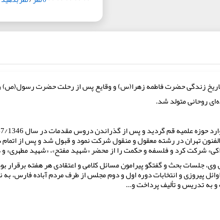
 تاریخ زندگی حضرت فاطمه زهرا(س) و وقایع پس از رحلت حضرت رسول(ص) ر
الفنون تهران در رشته معقول و منقول شركت نمود و قبول شد و پس از اتما
اكى» شركت كرد و فلسفه و حكمت را از محضر «شهيد مفتح»، «شهيد مطهرى» و دي
 وى، جلسات بحث و گفتگو پيرامون مسائل كلامى و اعتقادى هر هفته برقرار بو
 اوائل پيروزى و انتخابات دوره اول و دوم مجلس از طرف مردم آباده فارس، ب
 و به تدريس و تأليف پرداخت و...