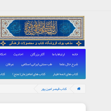
خانه
ارتباط با ما
آثار بزرگان
احادیث
احکا
شرح حال علما
طب سنتی, ایرانی, اسلامی
عرفان
کتاب های ائمه اطهار
کتاب های امام زمان(عجج)
کتاب
کتاب قیصر امین پور