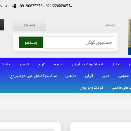
02166966905 - 09196835373
حساب کا
جستجو
جستجو
م
اخلاق
ادبیات و اشعار آیینی
ادعیه
تاریخ
تفسیر
خانواده
عمومی
غدیر
قرآن
مذهبی
مناقب و فضائل امیرالمومنین(ع)
 های فاطمی
کودک و نوجوان