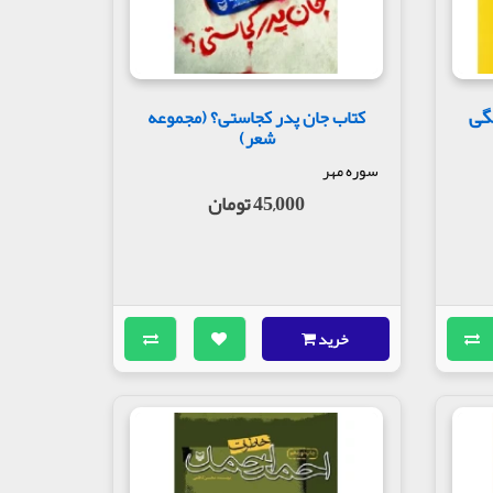
وعه پژوهشی «شخصیت های مانا» که با هدف ارائه
 در گذشته اند. این مجموعه که برای عموم
راد تاثیر گذار پدید آمده است.
گی
کتاب جان پدر کجاستی؟ (مجموعه
شعر)
سوره مهر
45,000 تومان
خرید