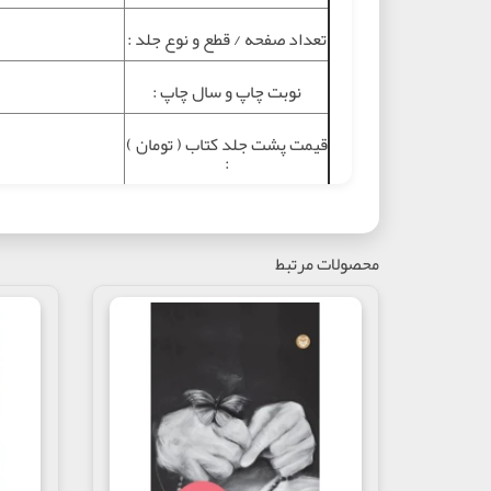
تعداد صفحه / قطع و نوع جلد :
نوبت چاپ و سال چاپ :
قيمت پشت جلد کتاب ( تومان )
:
موضوع :
محصولات مرتبط
شابک :
خرید اینترنتی ک
تگ ها :
درباره کتاب
کتاب قیصر امین پور