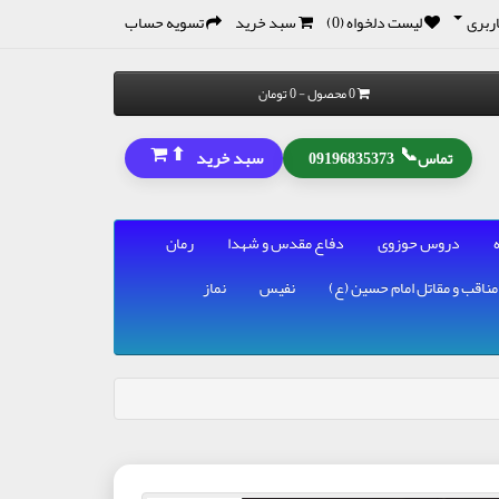
ربری
لیست دلخواه (0)
سبد خرید
تسویه حساب
0 محصول - 0 تومان
⬆
📞
سبد خرید
تماس
09196835373
دروس حوزوی
دفاع مقدس و شهدا
رمان
مناقب و مقاتل امام حسین (ع)
نفیس
نماز