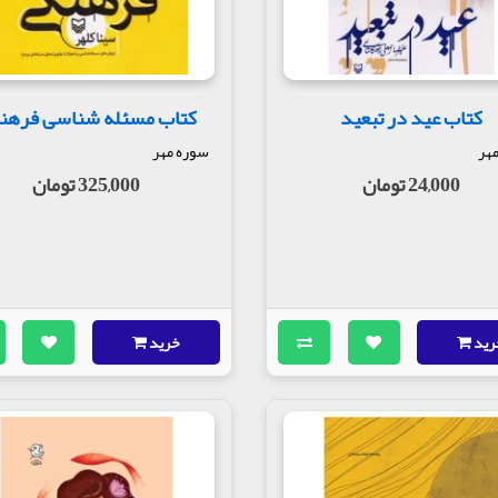
ان است که برای بسیاری از اهالی شعر و ادب شخصیتی شناخته شده است. مجم
ردازد که در عرصه دانشف فرهنگ، سیاست و اجتماع در ایران معاصر زیسته و
ر آیند احساس ضرورتی است که در پهنه ارائه آثار دقیق و مستند از زندانگی اف
کتاب عید در تبعید
کتاب مسئله شناسی فرهن
هر
سوره مهر
24,000 تومان
325,000 تومان
رید
خرید