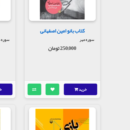
قیصر امین پور یکی از بزرگترین شاعران معاصر ایر
الگوهای موفق، به زندگی شخصیت های نیک نامی می پ
مخاطبان به ویژه جوانان و دانشگاهیان، تهیه شده، ب
نویسنده: علی تقوی
کتاب بانو امین اصفهانی
ناشر : سوره مهر
سوره مهر
سوره م
250,000 تومان
خرید
خ