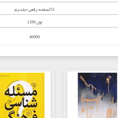
251صفحه/رقعی/جلدنرم
اول 1399
40000
زندگینامه
9786000322052
تاب قیصرامین پور, علی تقوی, سوره مهر, خرید کتاب قیصرامین پور, خرید ک
سوره مهر