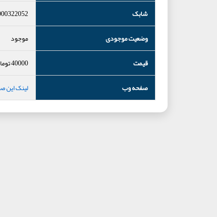
شابک
000322052
وضعیت موجودی
موجود
قیمت
40000
توما
صفحه وب
لینک این ص