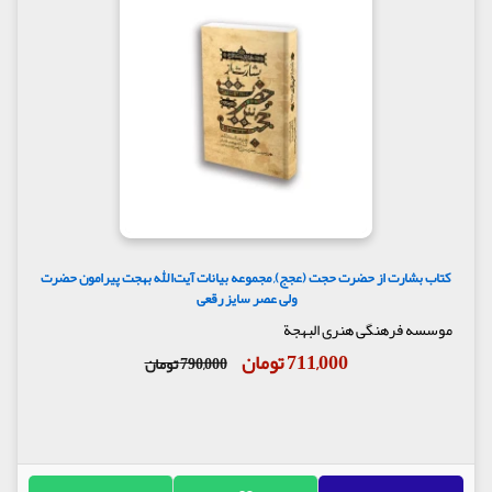
کتاب بشارت از حضرت حجت (عجج), مجموعه بیانات آیت‌اللّٰه بهجت پیرامون حضرت
ولی ‌عصر سایز رقعی
موسسه فرهنگی هنری البهجة
711,000 تومان
790,000 تومان