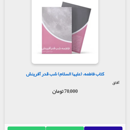
کتاب فاطمه، (علیها السلام) شب قدر آفرینش
آفاق
70,000 تومان