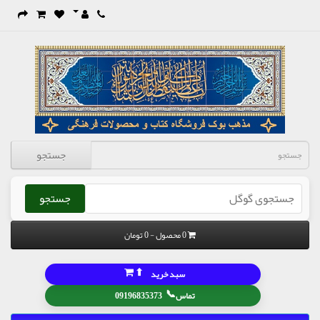
جستجو
جستجو
0 محصول - 0 تومان
⬆
سبد خرید
📞
تماس
09196835373