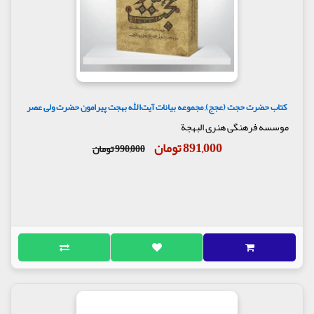
کتاب حضرت حجت (عجج), مجموعه بیانات آیت‌اللّٰه بهجت پیرامون حضرت ولی ‌عصر
موسسه فرهنگی هنری البهجة
891,000 تومان
990,000 تومان