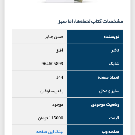
مشخصات کتاب لحظه‌ها، اما سبز
نویسنده
حسن جلاير
ناشر
آفاق
شابک
964605899
تعداد صفحه
144
سایز و مدل
رقعی سلوفان
وضعیت موجودی
موجود
قیمت
115000
تومان
صفحه وب
لینک این صفحه