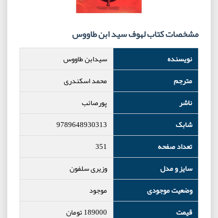
مشخصات کتاب لهوف سید ابن طاووس
نویسنده
سیدابن طاووس
مترجم
محمد اسکندری
ناشر
پورصائب
شابک
9789648930313
تعداد صفحه
351
سایز و مدل
وزیری سلفون
وضعیت موجودی
موجود
قیمت
189000
تومان