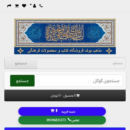
جستجو
جستجو
0 محصول - 0 تومان
⬆
سبد خرید
📞
تماس
09196835373