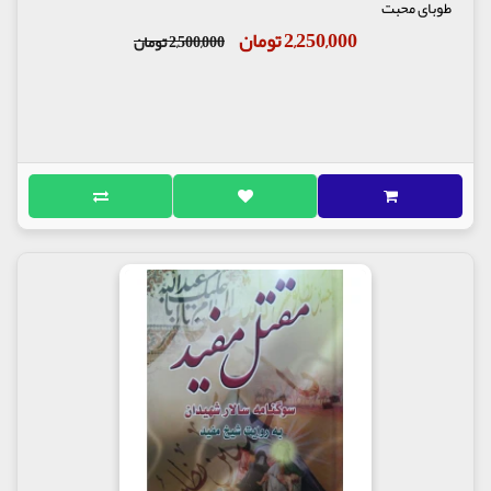
طوبای محبت
2,250,000 تومان
2,500,000 تومان