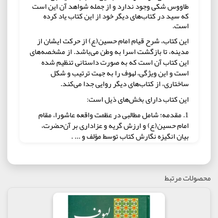
طاووس شکی وجود ندارد و از جمله شواهد آن این است
که سید در کتاب‌های دیگر خود از این کتاب یاد کرده
است.
این کتاب، شرح قیام امام حسین(ع) از حرکت ایشان از
مدینه، تا بازگشت اسرا به وطن می‌باشد. از مشخصه‌های
این کتاب آن است که به صورت داستانی تنظیم شده
است و این ویژگی، لهوف را به جهت ترتیب و شکل
ساختاری، از کتاب‌های دیگر روایی جدا می‌کند.
این کتاب دارای بخش‌های ذیل است:
1. مقدمه؛ شامل مطالبی در عظمت واقعه عاشورا، مقام
امام حسین(ع) و ارزش گریه و عزاداری بر آن‌حضرت،
بیان انگیزه نگارش کتاب توسط مؤلف و ... .
2. مسلک اول: این بخش پیرامون تولد و زندگی امام
حسین(ع) تا قبل از واقعه عاشوراست.
محصولات مرتبط
3. مسلک دوم: این بخش، اصلی‌ترین قسمت کتاب است
که شامل وقایع روز عاشورا تا زمان شهادت امام
حسین(ع) می‌شود.
4. مسلک سوم: وقایع بعد از شهادت امام از عصر عاشورا