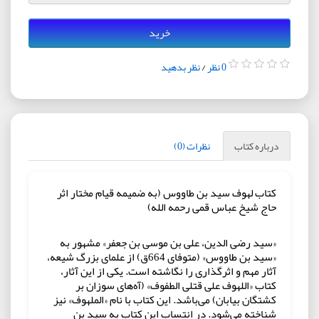
خرید
0 نظر
/
نظر بدهید
درباره کتاب
نظرات (0)
کتاب لهوف سید بن طاووس (به ضمیمه قیام مختار اثر
حاج شیخ عباس قمی رحمه الله)
«سید رضی الدین، على بن موسى بن جعفر» مشهور به
«سید بن طاووس» (متوفای 664ق) از علمای بزرگ شیعه،
آثار مهم و اثرگذاری را نگاشته است. یکی از این آثار،
کتاب «اللهوف علی قتلی الطفوف» (آه‌هاى سوزان بر
کشتگان بیابان) می‌باشد. این کتاب با نام «الملهوف» نیز
شناخته می‌شود. در انتساب این کتاب به سید بن