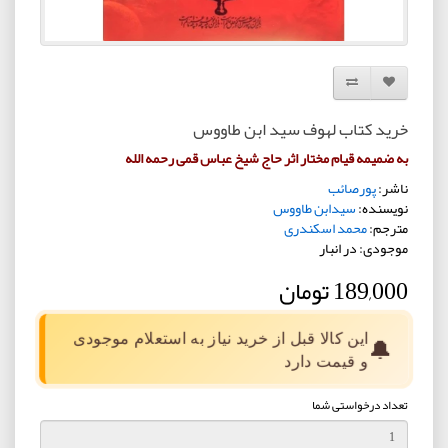
افزودن به لیست دلخواه
مقایسه این محصول
خرید کتاب لهوف سید ابن طاووس
به ضمیمه قیام مختار اثر حاج شیخ عباس قمی رحمه الله
ناشر:
پورصائب
نویسنده:
سیدابن طاووس
مترجم:
محمد اسکندری
موجودی: در انبار
189,000 تومان
این کالا قبل از خرید نیاز به استعلام موجودی
🔔
و قیمت دارد
تعداد درخواستی شما