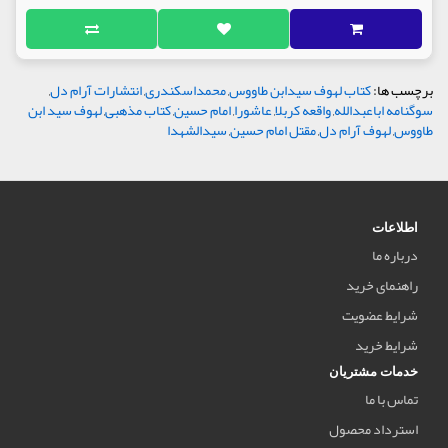
برچسب ها:
کتاب لهوف سیدابن طاووس
,
محمداسکندری
,
انتشارات آرام دل
,
سوگنامه اباعبدالله
,
واقعه کربلا
,
عاشورا
,
امام حسین
,
کتاب مذهبی
,
لهوف سید ابن
طاووس
,
لهوف آرام دل
,
مقتل امام حسین
,
سیدالشهدا
اطلاعات
درباره ما
راهنمای خرید
شرایط عضویت
شرایط خرید
خدمات مشتریان
تماس با ما
استرداد محصول