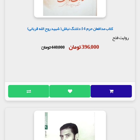
کتاب مدافعان حرم 14:دلتنگ نباش( شهید روح الله قربانی)
روایت فتح
396,000 تومان
440,000 تومان