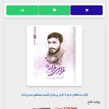
کتاب مدافعان حرم 5: قرار بی قرار(شهید مصظفی صدرزاده)
روایت فتح
378,000 تومان