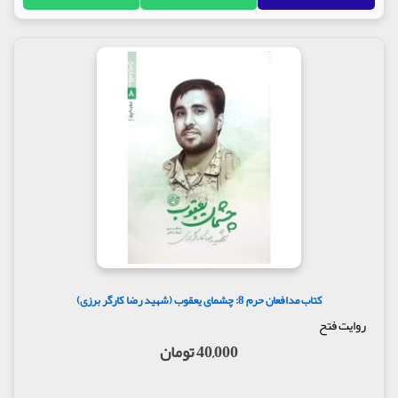
کتاب مدافعان حرم 8: چشمای یعقوب (شهید رضا کارگر برزی)
روایت فتح
40,000 تومان