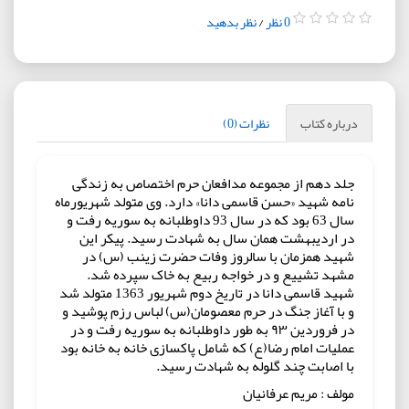
0 نظر
/
نظر بدهید
درباره کتاب
نظرات (0)
جلد دهم از مجموعه مدافعان حرم اختصاص به زندگی
نامه شهید «حسن قاسمی دانا» دارد. وی متولد شهریورماه
سال 63 بود که در سال 93 داوطلبانه به سوریه رفت و
در اردیبهشت همان سال به شهادت رسید. پیکر این
شهید همزمان با سالروز وفات حضرت زینب (س) در
مشهد تشییع و در خواجه ربیع به خاک سپرده شد.
شهید قاسمی‌ دانا در تاریخ دوم شهریور 1363 متولد شد
و با آغاز جنگ در حرم معصومان(س) لباس رزم پوشید و
در فروردین ٩٣ به طور داوطلبانه به سوریه رفت و در
عملیات امام رضا(ع) که شامل پاکسازی خانه به خانه بود
با اصابت چند گلوله به شهادت رسید.
مولف : مریم عرفانیان