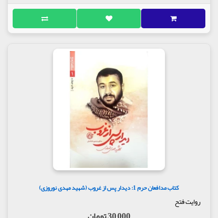
کتاب مدافعان حرم 1: دیدار پس از غروب (شهید مهدی نوروزی)
روایت فتح
30,000 تومان