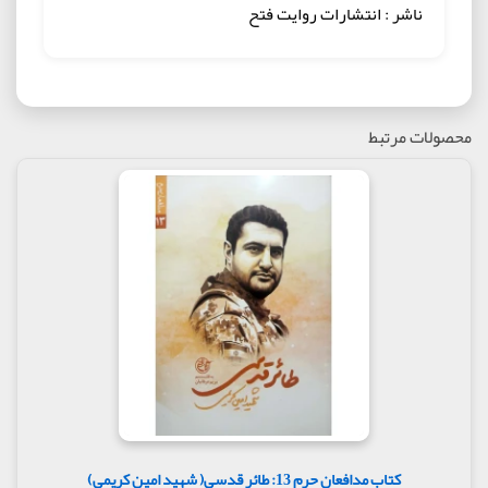
ناشر : انتشارات روایت فتح
محصولات مرتبط
کتاب مدافعان حرم 13: طائر قدسی( شهید امین کریمی)