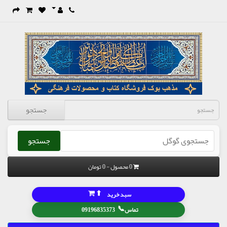
جستجو
جستجو
0 محصول - 0 تومان
⬆
سبد خرید
📞
تماس
09196835373