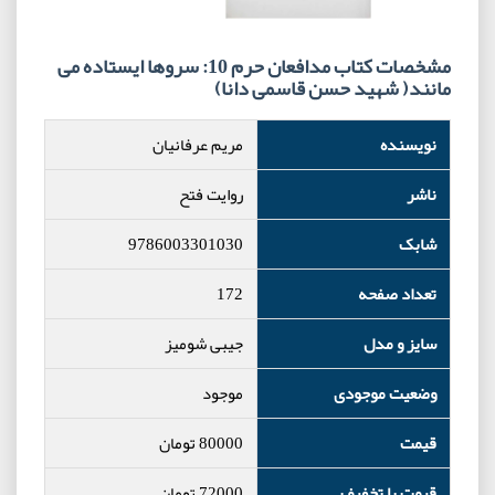
مشخصات کتاب مدافعان حرم 10: سروها ایستاده می
مانند( شهید حسن قاسمی دانا)
نویسنده
مریم عرفانیان
ناشر
روایت فتح
شابک
9786003301030
تعداد صفحه
172
سایز و مدل
جیبی شومیز
وضعیت موجودی
موجود
قیمت
80000
تومان
قیمت با تخفیف
72000
تومان