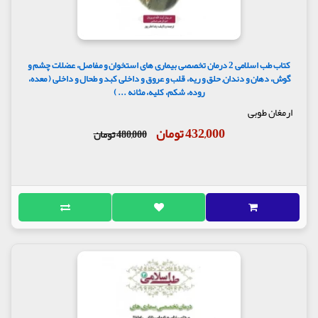
کتاب طب اسلامی 2 درمان تخصصی بیماری های استخوان و مفاصل، عضلات چشم و
گوش، دهان و دندان, حلق و ریه، قلب و عروق و داخلی کبد و طحال و داخلی ( معده،
روده، شکم، کلیه، مثانه ... )
ارمغان طوبی
432,000 تومان
480,000 تومان