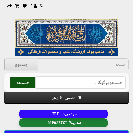
جستجو
جستجو
0 محصول - 0 تومان
⬆
سبد خرید
📞
تماس
09196835373