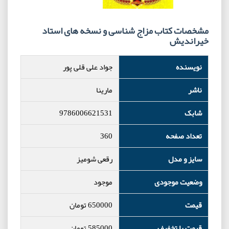
مشخصات کتاب مزاج شناسی و نسخه های استاد
خیراندیش
نویسنده
جواد علی قلی پور
ناشر
مارینا
شابک
9786006621531
تعداد صفحه
360
سایز و مدل
رقعی شومیز
وضعیت موجودی
موجود
قیمت
650000
تومان
قیمت با تخفیف
585000
تومان