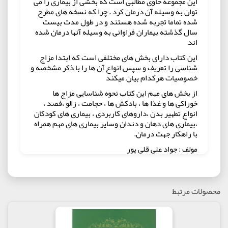
اين مجموعه حاوی مطالبی است كه بخشی از بيماری را می
توان به وسيله آن درمان كرد . چرا كه نسخه های مطرح
شده تماما تجربه شده هستند و در طول مدت بيست
سال گذشته بيماران فراوانی به وسيله آنها درمان شده
اند
اين كتاب دارای بخش های مختلفی است كه ابتدا مزاج
شناسی را تعريف و سپس انواع آن ها را با ذكر مشخصه و
خصوصيات هركدام بيان ميكند
از بخش های مهم اين كتاب نحوه شناسايی مزاج ها
خوراكی ها و غذا ها ، بادكش ها ، حجامت ، زالو ،فصد ،
انواع تطهير بدن ،داروهای كاربردی ، بيماری های كودكان
،‌بيماری های دهان و دندان وساير بيماری های مهم همراه
با راهكار جهت درمان.
مولف : جواد علی قلی پور
ناشر : انتشارات مارینا
محصولات مرتبط