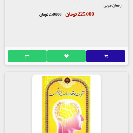
ارمغان طوبی
225,000 تومان
250,000 تومان