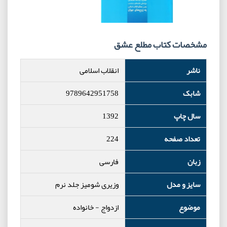
مشخصات کتاب مطلع عشق
ناشر
انقلاب اسلامی
شابک
9789642951758
سال چاپ
1392
تعداد صفحه
224
زبان
فارسی
سایز و مدل
وزیری شومیز جلد نرم
موضوع
ازدواج
-
خانواده