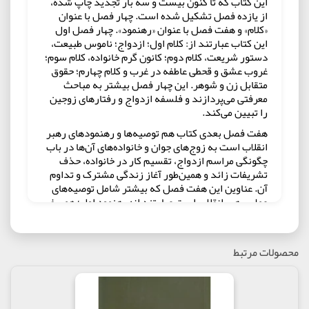
این کتاب که تا کنون بیست و سه بار تجدید چاپ شده،
از یازده فصل تشکیل شده است. چهار فصل با عنوان
«کلام» و هفت فصل با عنوان «رهنمود». چهار فصل اول
این کتاب عبارتند از: کلام اول؛ ازدواج؛ ناموس طبیعت،
دستور شریعت، کلام دوم؛ کانون گرم خانواده، کلام سوم؛
غروب عشق و قحطی عاطفه در غرب و کلام چهارم؛ حقوق
متقابل زن و شوهر. این چهار فصل بیشتر به مباحث
معرفتی می‌پردازند و فلسفه ازدواج و رفتارهای زوجین
را تبیین می‌کند.
هفت فصل بعدی کتاب هم توصیه‌ها و رهنمودهای رهبر
انقلاب است به زوج‌های جوان و خانواده‌های آن‌ها در باب
چگونگی مراسم ازدواج، تقسیم کار در خانواده، حذف
تشریفات زائد و همین‌طور آغاز زندگی مشترک و تداوم
آن. عناوین این هفت فصل که بیشتر شامل توصیه‌های
عملی رهبر انقلاب است عبارتند از: رهنمود اول؛ همسفر
تا بهشت، رهنمود دوم؛ بالاتر از واقعیت، رهنمود سوم؛
هنر تقسیم کار، رهنمود چهارم؛ سازش و سازگاری،
رهنمود پنجم؛ زندگی شیرین، رهنمود ششم؛ هشدارها و
محصولات مرتبط
یادآوری‌ها و رهنمود هفتم؛ آسان‌گیری.
حجت الاسلام و المسلمین حاج علی‌اکبری معتقد است این
نکته که کتاب «مطلع عشق» هم به مباحث معرفتی
پرداخته و هم توصیه‌های کاربردی برای زوج‌های جوان