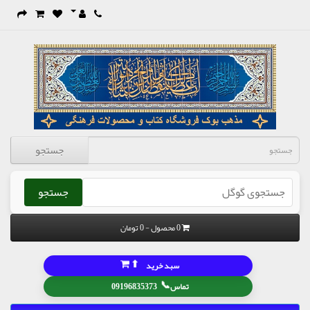
جستجو
جستجو
0 محصول - 0 تومان
⬆
سبد خرید
📞
تماس
09196835373