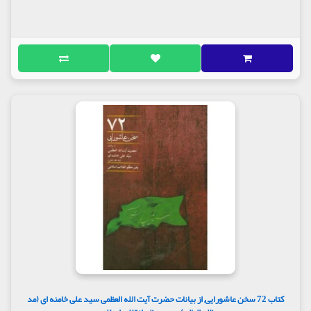
کتاب 72 سخن عاشورایی, از بیانات حضرت آیت الله العظمی سید علی خامنه ای (مد