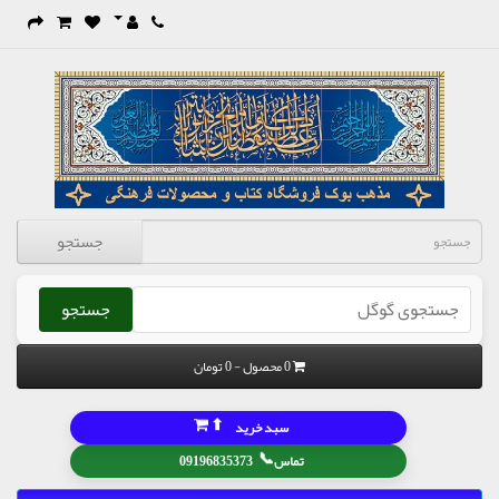
جستجو
جستجو
0 محصول - 0 تومان
⬆
سبد خرید
📞
تماس
09196835373