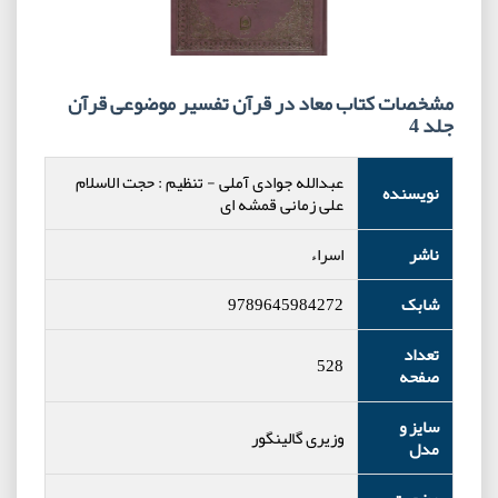
مشخصات کتاب معاد در قرآن تفسیر موضوعی قرآن
جلد 4
عبدالله جوادی آملی
-
تنظیم : حجت الاسلام
نویسنده
علی زمانی قمشه ای
ناشر
اسراء
شابک
9789645984272
تعداد
528
صفحه
سایز و
وزیری گالینگور
مدل