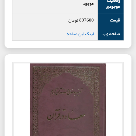
وضعیت
موجود
موجودی
قیمت
897600
تومان
صفحه وب
لینک این صفحه