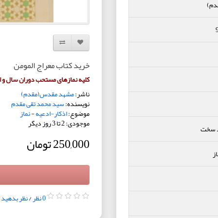
دم)
افزودن به لیست دلخواه
مقایسه این محصول
خرید کتاب معراج المومن
کلیه نمازهای مستحب دوران سال و ا
ناشر:
مشهد مقدس(مقدم)
نویسنده:
سید محمد تقی مقدم
موضوع:
اذکار-ادعیه
-
نماز
موجودی: 2 تا 3 روز دیگر
د سخت
250,000 تومان
از
0 نظر
/
نظر بدهید