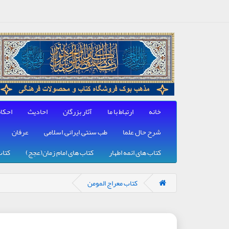
خانه
ارتباط با ما
آثار بزرگان
احادیث
احکا
شرح حال علما
طب سنتی, ایرانی, اسلامی
عرفان
کتاب های ائمه اطهار
کتاب های امام زمان(عجج)
کتاب
کتاب معراج المومن