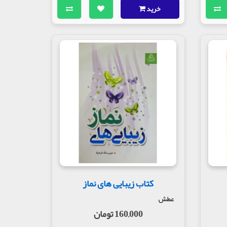
 ذلیل در مقابل خداوند است و از او طلب فزونی در
خرید
 مانع از گناهان و فساد و در آینده می شود.
ام » با سه سند نقل می کند که به نظر صاحب این
ند.
 از قرآن را یادآور می شویم که اهمیت نماز از آن به
صَلَاتِهِمْ یُحَافِظُونَ* اُولئِکَ فی جَّناتٍ مُکْرَمُونَ»
رزد، مگر نمازگزاران، آنان که بر نمازشان مداومت
د) انسان می داند که البته قرآن این صفت را فقط
کتاب زیبایی های نماز
عطش
160,000 تومان