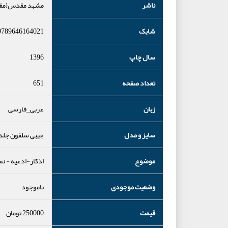
ناشر
مشهد مقدس(مق
شابک
9789646164021
سال چاپ
1396
تعداد صفحه
651
زبان
عربی_فارسی
سایز و مدل
جیبی سلفون جل
موضوع
اذکار-ادعیه
-
نم
وضعیت موجودی
ناموجود
قیمت
250000
تومان