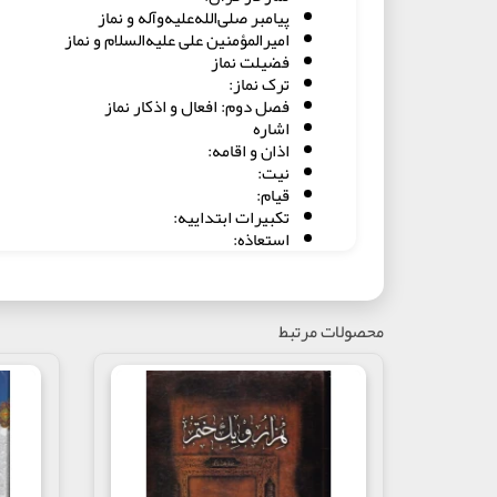
پیامبر صلی‌الله‌علیه‌و‌آله و نماز
امیرالمؤمنین علی علیه‌السلام و نماز
فضیلت نماز
ترک نماز:
فصل دوم: افعال و اذکار نماز
اشاره
اذان و اقامه:
نیت:
قیام:
تکبیرات ابتداییه:
استعاذه:
سوره حمد:
سوره توحید:
رکوع:
سجده:
محصولات مرتبط
قنوت:
تشهد:
تسبیحات اربعه:
سلام:
تسبیحات فاطمه زهرا سلام اللّه علیها
برخی از مصادر کتاب
گزیده ای از کتاب: