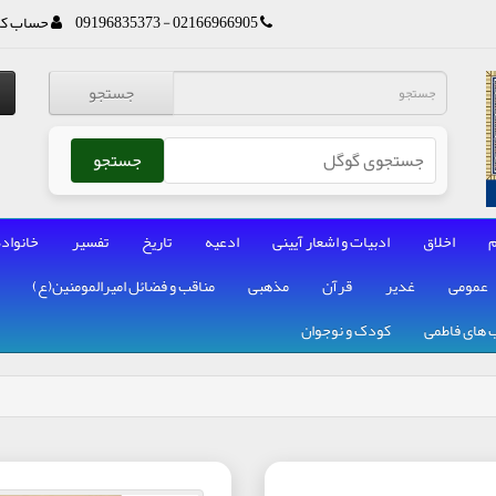
02166966905 - 09196835373
حساب کا
جستجو
جستجو
م
اخلاق
ادبیات و اشعار آیینی
ادعیه
تاریخ
تفسیر
خانواده
عمومی
غدیر
قرآن
مذهبی
مناقب و فضائل امیرالمومنین(ع)
 های فاطمی
کودک و نوجوان