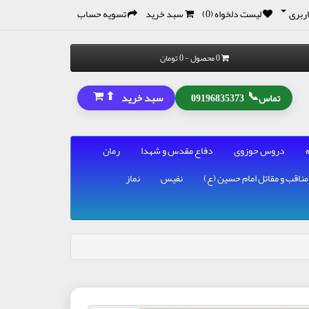
ربری
لیست دلخواه (0)
سبد خرید
تسویه حساب
0 محصول - 0 تومان
⬆
📞
سبد خرید
تماس
09196835373
دروس حوزوی
دفاع مقدس و شهدا
رمان
مناقب و مقاتل امام حسین (ع)
نفیس
نماز