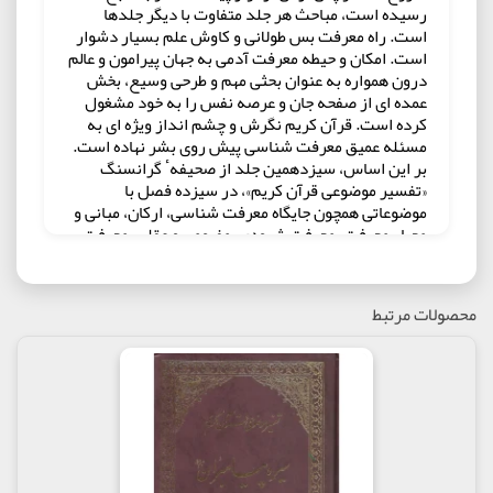
رسیده است، مباحث هر جلد متفاوت با دیگر جلدها
است. راه معرفت بس طولانی و کاوش علم بسیار دشوار
است. امکان و حیطه معرفت آدمی به جهان پیرامون و عالم
درون همواره به عنوان بحثی مهم و طرحی وسیع، بخش
عمده ای از صفحه جان و عرصه نفس را به خود مشغول
کرده است. قرآن کریم نگرش و چشم انداز ویژه ای به
مسئله عمیق معرفت شناسی پیش روی بشر نهاده است.
بر این اساس، سیزدهمین جلد از صحیفهٴ گرانسنگ
«تفسیر موضوعی قرآن کریم»، در سیزده فصل با
موضوعاتی همچون جایگاه معرفت شناسی، ارکان، مبانی و
معیار معرفت، معرفت شهودی، مفهومی و عقلی، معرفت
در قرآن کریم، شرایط و موانع معرفت از نگاه قرآن،
ابزارها و راه های معرفت، مراحل معرفت، دگرگونی و
اعتلای معرفت و... نگاهی نو در وادی معرفت شناسی را
محصولات مرتبط
به روی علاقه مندان می گشاید.
مولف : آیت الله جوادی آملی
ناشر : انتشارات اسراء