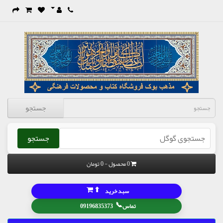
جستجو
جستجو
0 محصول - 0 تومان
⬆
سبد خرید
📞
تماس
09196835373