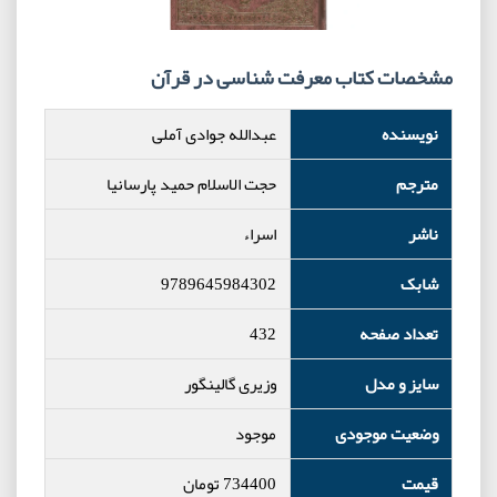
مشخصات کتاب معرفت شناسی در قرآن
نویسنده
عبدالله جوادی آملی
مترجم
حجت الاسلام حمید پارسانیا
ناشر
اسراء
شابک
9789645984302
تعداد صفحه
432
سایز و مدل
وزیری گالینگور
وضعیت موجودی
موجود
قیمت
734400
تومان