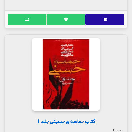
قمر بنی هاشم علیه السلام تجسّم ایثار
گفتار سی و هشتم
وفاداری عبّاس بن علی علیه السلام
شجاعت عباس بن علی علیه السلام
مواسات قمر بنی هاشم علیه السلام
نوحه سرائی امّ البنین در قبرستان بقیع
گفتار سی و نهم
مفاسد یزید بن معاویه لعنةالله علیهما
تزلزل حکومت بنی امیّه
نفوذ معنوی نهضت حسینی به درون خانه دشمن
بیزاری فرزند یزید از پدرش
غبطۀ شهدا به مقام عبّاس علیه السلام
امان نامه برای عباس علیه السلام
ندبه های جانسوز ام البنین
گفتار چهلم
عاشورا روز شهداء
منطق شهید
کتاب حماسه ی حسینی جلد 1
شب عاشورا
صدرا
مشکهای خالی آب