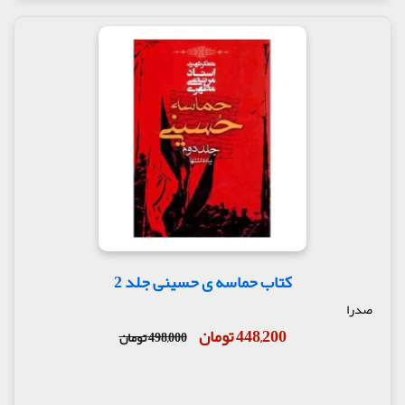
گفتار سی و سوم
امر به معروف و نهی از منکر در نهضت حسینی
وداع امام حسین علیه السلام با طفل شیر خوار
گفتار سی و چهارم
عواطف حسینی
معرفت علی اکبر علیه السلام
شهادت علی اکبر علیه السلام
گفتار سی و پنجم
وداع جوانان هاشمی
علی اکبر آیینۀ تمام نمای پیغمبر صلی الله علیه
واله وسلم
میدان رفتن علی اکبر علیه السلام
کتاب حماسه ی حسینی جلد 2
نفرین امام حسین علیه السلام
تشنگی علی اکبر علیه السلام
صدرا
گفتار سی و ششم
448,200 تومان
498,000 تومان
عواطف انسانهای کامل
جاذبۀ علی اکبر علیه السلام
گفتار سی و هفتم