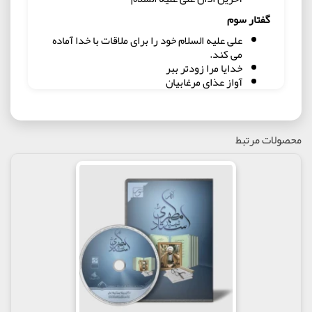
گفتار سوم
علی علیه السلام خود را برای ملاقات با خدا آماده
می کند.
خدایا مرا زودتر ببر
آواز عذای مرغابیان
وصیّت امام علی علیه السلام در بستر شهادت
گفتار چهارم
آرزوی چنین روزی را داشتم
محصولات مرتبط
گفتار پنجم
علی علیه السلام در آخرین ساعات عمر
طبیب کوفه بر بالین علی علیه السلام
سخنان ام کلثوم با قاتل علی علیه السلام
سفارشات علی علیه السلام نسبت به قاتل خود
کاسه شیر را برای ابن ملجم هم ببرید
آخرین موعظۀ علی علیه السلام
گفتار ششم
کابین خون
پس از من خوارج را نکشید