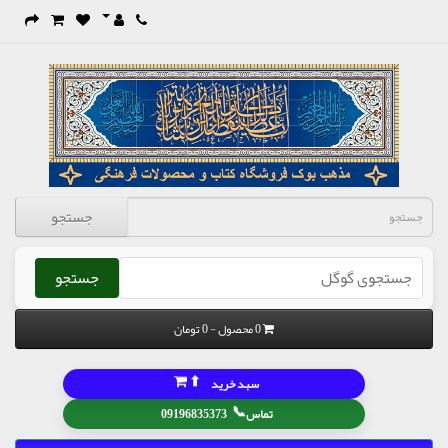
جستجو
جستجو
0 محصول - 0 تومان
⬆
سبد خرید
📞
تماس
09196835373