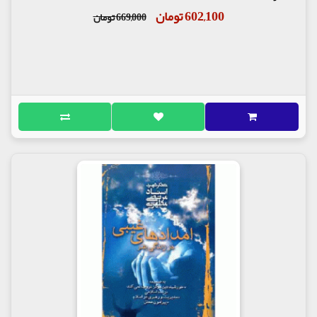
سخنان امام حسین علیه السلام در شب عاشورا
602,100 تومان
669,000 تومان
مردان حق
گواهی ابا عبدالله علیه السلام نسبت به اصحاب و
اهل بیتش
هر کس می خواهد برود آزاد است
دو مایه دلخوشی امام حسین علیه السلام
اظهار وفاداری یاران
سرّ عدم مخالفت امام حسین علیه السلام با ماندن
یاران
شهید به جامعه حیات می دهد
گفتار چهل و یکم
تاسوعای حسینی
دو حادثه ای که در شب عاشورا زینب علیها سلام
را منقلب کرد
حسین جان تنها دلخوشی من توئی
راز مهلت خواستن امام حسین علیه السلام
معرفت حضرت قاسم علیه السلام
عمو مرا دریاب
گفتار چهل و دوم
امام حسین علیه السلام مهاجر مجاهد