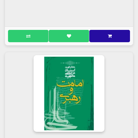
اصحاب امام حسین علیه السلام و اهل بدر و
صفّین
گفتار بیست و دوم
خوش بُوَد گر محک تجربه آید به میان
وفادارترین اصحاب
روحیۀ شجاعانه
دین و دنیا
اولین تیری که به طرف خیام امام حسین علیه
السلام رها شد
جنگ کربلا با یک تیر شروع شد و با یک تیر خاتمه
یافت
شهادت عابس بن ابی شبیب شاکری
عبدالله بن عُمیر و مادر فداکارش
سری که در راه خدا دادیم پس نمی گیریم
نوجوان افتخار آفرین
گفتار بیست و سوم
قافلۀ از جان گذشتگان
هر کس جانباز نیست نیاید
حسین بن علی علیه السلام همراهان خود را غربال
می کند
یکی از بزرگترین افتخارات نهضت حسینی