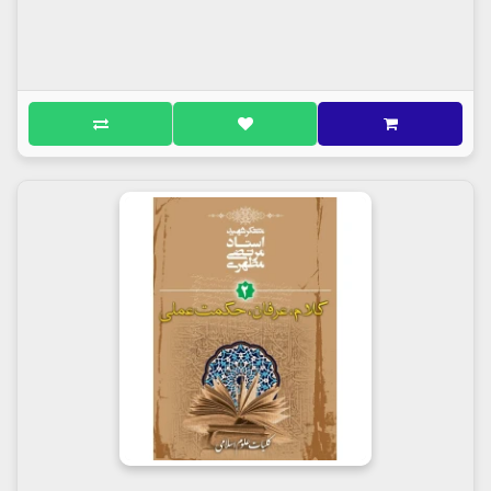
السلام می داند
نوجوانی که در مقابل مادرش سر از تنش جدا
کردند
گفتار پنجاه و چهارم
قافله سالاری زینب سلام الله علیها
ما را از کنار قتلگاه عبور بدهید
ناله جانسوز زینب سلام الله علیها کنار بدن
مقدّس برادر
رسالت زینب کبری علیه السلام
حدیث امّ ایمن
کاروان اسراء در کوفه
خطبۀ زینب کبری علیه السلام همه را به یاد خطبه
های علی علیه السلام انداخت
گفتار پنجاه و پنجم
زینب علیها سلام در مجلس ابن زیاد
این زینب علیها سلام دختر علی علیه السلام است؟
گفتار پنجاه و ششم
قاتلین حسین علیه السلام به جنایات خود رنگ
مذهبی می دهند