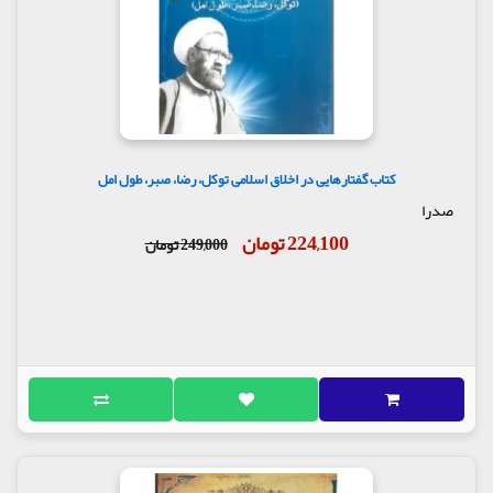
گریه پیامبر صلی الله علیه وآله وسلم در فراق
خدیجه
خدیجه سفارش فاطمه را به اسماء می کند
شدت علاقه امام حسین علیه السلام به رباب و
سکینه
رباب در عزای امام حسین علیه السلام
سکینه جان قلب مرا آتش نزن
گفتار چهل و هفتم
کتاب گفتارهایی در اخلاق اسلامی توکل، رضا، صبر، طول امل
تربیت شده فاطمه علیها سلام تن به ذلّت نمی دهد
صدرا
شدت عطش ابا عبدالله علیه السلام در روز
224,100 تومان
249,000 تومان
عاشورا
نوحه سرائی و سینه زنی
فلسفه زنده نگهداشتن عاشورا
عاشورا روز تجدید حیات معنوی
نشانه پیوند با روح ابا عبدالله الحسین علیه
السلام
شعارهای حسینی
اشک برای حسین علیه السلام
شجاعت ابا عبدلله علیه السلام
روح علی در پیکر حسین علیه السلام
غیرت حسینی
شعارهای توحیدی