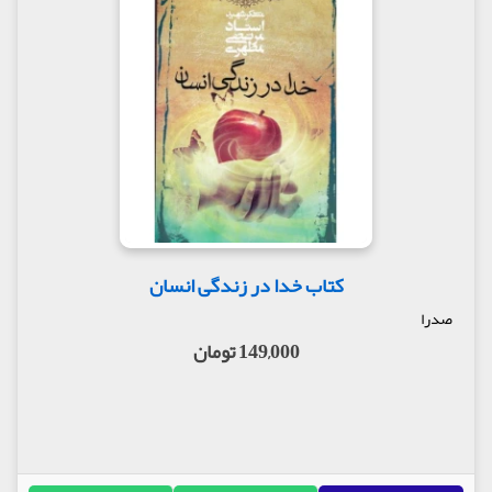
وداع ابا عبدالله علیه السلام
سخنان سکینه با اسب پدر
روضه ای که قلب ولی عصر (عج) را آتش می زند
گفتار چهل و هشتم
عاشورا روز مسابقه میان خصلتهای حسینی
آرامش ابا عبدالله علیه السلام
جنبش آفرینی نهضت حسینی
اولین طغیان علیه دستگاه اموی
غیرت امام حسین علیه السلام
بشارت امام حسین علیه السلام به اهل بیتش
حسین علیه السلام مظهر غیرت الهی
اسب امام حسین علیه السلام
کتاب خدا در زندگی انسان
تیر زهر آلودی که بر قلب امام حسین علیه السلام
صدرا
نشست
عبدالله بن الحسن علیه السلام جان خود را فدای
149,000 تومان
عمو می کند
گفتار چهل و نهم
کلمات آخرین ابا عبدالله علیه السلام
گفتار پنجاهم