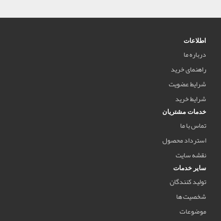
بخش هفتم : امام رضا علیه السلام
گفتار شصت و چهارم
شهادت حضرت رضا علیه السلام
حدیث سلسلة الذهب
اطلاعات
امام رضا علیه السلام را از شهرهای شیعه نشین
درباره ما
عبور ندهید
راهنمای خرید
امام رضا علیه السلام در نیشابور
حِصن توحید
شرایط عضویت
فهرست مصادیق تحقیق
شرایط خرید
مولف:شهید مرتضی مطهری
خدمات مشتریان
تدوین و تحقیق : جعفر صالحان
تماس با ما
استرداد محصول
نقشه سایت
سایر خدمات
تولید کنندگان
شخصیت ها
موضوعات