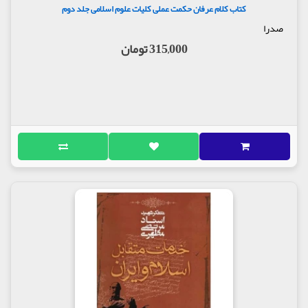
کور بیدار دلی که مانع فریبکاری ابن زیاد لعنة الله
کتاب کلام عرفان حکمت عملی کلیات علوم اسلامی جلد دوم
علیه شد
صدرا
منطق جبر گرائی ابن زیاد لعنة الله علیه
315,000 تومان
ابن زیاد فرمان قتل زینب کبری علیه السلام را داد
نام علی علیه السلام خاری در چشم دشمنان
گفتار پنجاه و هفتم
روح ما زنجیر کشیدنی نیست
زینب علیها سلام در مجلس یزید لعنة الله علیه
پیغمبر صلی الله علیه وآله وسلم این لبها را می
بوسید
گفتار پنجاه و هشتم
زینب وارث عظمت علی و فاطمه علیهما السلام
گفتار پنجاه و نهم
اسراء در خرابۀ شام
گفتار شصتم
اسراء زنده کنندۀ تاریخ کربلا
سخنان امام سجاد در نماز جمعه شام
مؤذّن سکوت کن