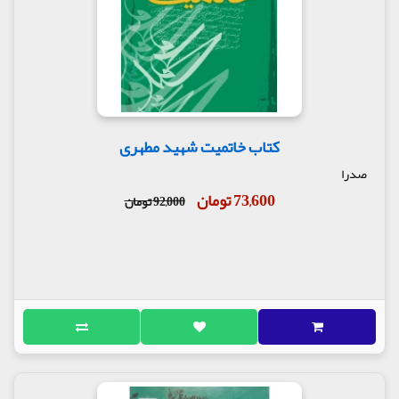
کند
بخش دوّم : فاطمۀ زهرا علیه السلام
گفتار دهم
زهرا علیه السلام و فدک
شجاعت حضرت زهرا علیه السلام
شجاعت حضرت زینب علیها سلام
گفتار یازدهم
کتاب خاتمیت شهید مطهری
فاطمه علیها سلام در عزای پدر
صدرا
گفتار دوازدهم
73,600 تومان
92,000 تومان
ایام فاطمیّه علیها سلام
وصیّت زهرا علیها سلام
ادب فاطمه علیها سلام در برابر علی علیه السلام
بی تابی علی علیه السلام در فراق زهرا علیها السلام
گفتار سیزدهم
علی علیه السلام فاطمه اش را در آغوش گرفت
چرا فاطمه علیها سلام شبانه دفن می شود؟!
علی جان، بعد از دفنم لحظه ای کنارم بمان
علی درد دل خود را به پیغمبر صلی الله علیه وآله
وسلم می گوید