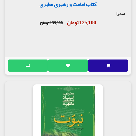
کتاب امامت و رهبری مطهری
حرّ بن یزید ریاحی، اسوۀ بیداری
توبۀ حرّ
صدرا
آیا توبۀ من پذیرفته است؟
125,100 تومان
139,000 تومان
چرا حرّ داخل خیمۀ امام حسین علیه السلام نشد؟
سخنان حرّ در مقابل سپاه عمر سعد
امام حسین علیه السلام بر بالین حرّ
جانم فدای عباس
امام حسین علیه السلام بر بالین قمر بنی هاشم
گفتار بیست و چهارم
راز مهلت خواستن سیدالشهداء علیه السلام در
شب عاشورا
شب عاشورا شام معراج عاشقان
زمزمۀ عشاق
توبۀ مقبول
حرّ، صاحب وجدان بیدار
کرَم حسینی
گفتار بیست و پنجم
زُهیر بن قین
هدایتگری همسر زهیر
جذبه حسینی