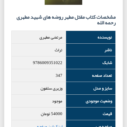
مشخصات کتاب مقتل مطهر روضه های شهید مطهری
رحمه الله
نویسنده
مرتضی مطهری
ناشر
تراث
شابک
9786009351022
تعداد صفحه
347
سایز و مدل
وزیری سلفون
وضعیت موجودی
موجود
قیمت
54000
تومان
صفحه وب
لینک این صفحه