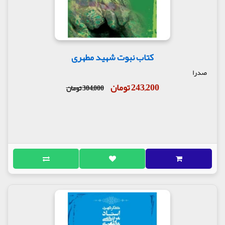
گفتار بیست و ششم
زُهیر بن قین اسوۀ بیداری
نهیب همسر عارفه و مؤمنه زهیر
تذکر امام حسین علیه السلام و انقلاب درونی
کتاب نبوت شهید مطهری
زهیر
همسر زهیر در آرزوی شفاعت فاطمه علیها سلام
صدرا
زهیر در صدر اصحاب حسین علیه السلام
243,200 تومان
304,000 تومان
گفتار بیست و هفتم
شهادت جَون بن ابی مالک
امام حسین علیه السلام بر بالین غلام سیاه
شهادت غلام ترک
گفتار بیست و هشتم
زنانی که با همسران خود به یاری حسین علیه
السلام شتافتند
مرا با خود ببر
گفتار بیست و نهم
شهادت عمرو بن قرضة بن کعب انصاری
گفتار سی ام