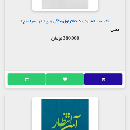
کتاب مساله مهدویت دفتر اول ویژگی های امام عصر(عجج)
عطش
380,000 تومان