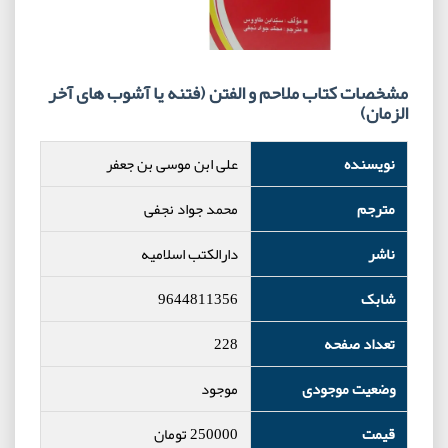
مشخصات کتاب ملاحم و الفتن (فتنه یا آشوب های آخر
الزمان)
نویسنده
علی ابن موسی بن جعفر
مترجم
محمد جواد نجفی
ناشر
دارالکتب اسلامیه
شابک
9644811356
تعداد صفحه
228
وضعیت موجودی
موجود
قیمت
250000
تومان