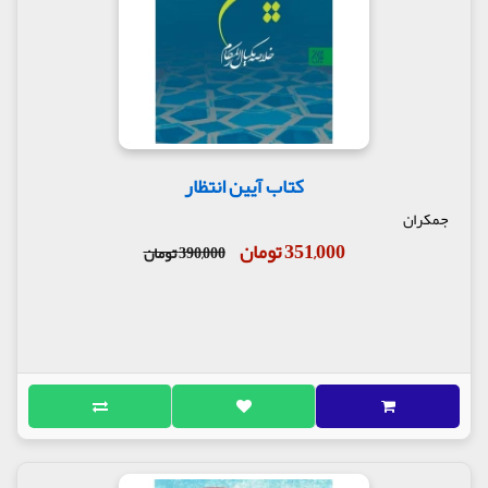
کتاب آیین انتظار
جمکران
351,000 تومان
390,000 تومان