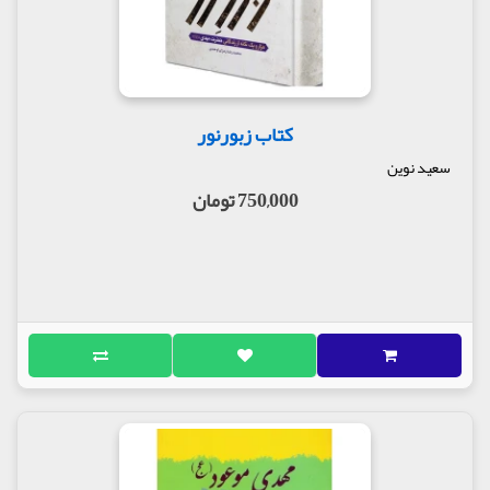
کتاب زبورنور
سعید نوین
750,000 تومان