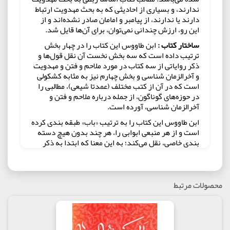
ندارند، و بسیاری از احادیثی که به بحث مهدویت ارتباط
دارند یا ندارند، از پیامبر و امامان صادر نشده‌اند و از
این رو، ارزش چندانی نمی‌توان، برای آن‌ها قایل شد.
ساختار کتاب :
ابن طاووس این کتاب را در چهار بخش
ترتیب داده است که سه بخش نخست آن نقل قول‌ها و
ذکر روایاتی از سه کتاب در مورد ملاحم و فتن و مهدویت
و آخرالزمان شناسی و بخش چهارم نیز به مثابه کشکولی
است که در آن از کتب مختلف (عمدتا شیعی)، مطالبی را
در حوزه‌های گوناگون، از جمله درباره ملاحم و فتن و
آخرالزمان شناسی، آورده است.
ابن طاووس این کتاب را به ترتیب «باب» طبقه بندی کرده
است و از هر منبعی ابوابی را، هر چند بدون هیچ دسته
بندی خاصی، نقل می‌کند؛ به این معنا که ابتدا به ذکر
مطالبی از کتاب الفتن ابن حماد می‌پردازد و در قالب چند
باب مطالبی را از این منبع نقل می‌کند. سپس به سراغ
منبع دوم و سوم رفته و در ابواب جدید- که با
شماره‌های جدیدی آغاز می‌شوند- مطالب هر کدام را نقل
محصولات مرتبط
می‌کند. هر چند بخش چهارم کتاب- که در موضوعات
مختلف و از منابع مختلف است- نه در قالب باب، بلکه در
قالب فصل‌های مختصر و بدون شماره، آمده است.
بخش‌های کتاب :
این کتاب از سه بخش تشکیل شده که