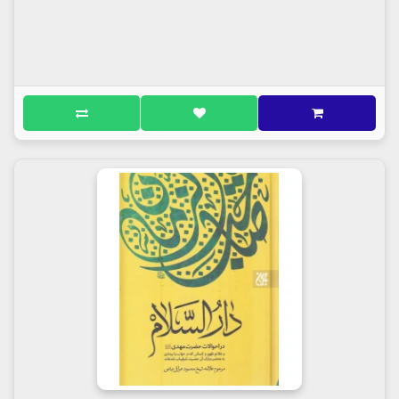
این کتاب مطرح ساخته است، روشن می‌شود. به رغم این
که برخی از چاپ‌های این کتاب به الملاحم و الفتن فی ظهور
الغائب المنتظر تغییر نام یافته است، ابن طاووس این
کتاب را التشریف بالمنن فی التعریف بالفتن نام نهاده
است و هدف او معرفی فتنه‌هایی بوده که در روایات
مطرح شده و چه بسا، ممکن است افراد دچار آن‌ها شوند،
یا از آنچه در گذشته اتفاق افتاده است، عبرت بگیرند.
هدف نگارش نویسنده :
ابن طاووس در مقدمه کتاب به
اهمیت شناخت ملاحم و فتنه‌ها و به شمول این ملاحم بر
معجزاتی اشاره دارد که باعث سر فرود آوردن در برابر
خداوند می‌شود و کسی که آن‌ها را بشناسد، به وسیله
صدقات و دعا می‌تواند از خطر آن‌ها در امان باشد. این
هدف، دقیقا همان چیزی است که با روحیه عابدانه ابن
طاووس همخوانی دارد. اساس هدف وی از نوشتن این
کتاب طرح مباحث مربوط به مهدویت- که امری اعتقادی و
در دیدگاه ابن طاووس فوق العاده مهم است- نبوده و او
در پی معرفی فتنه‌ها، رویدادها و آشوب‌هایی بوده که در
روایات اهل سنت، چه از طریق پیامبر و امامان و چه از
طریق سایر افراد، به آن‌ها اشاره شده و احتمالا رخ داده یا
رخ خواهند داد.
ابن طاووس به اعتبار آن‌ها اعتقادی ندارد. او هم در پایان