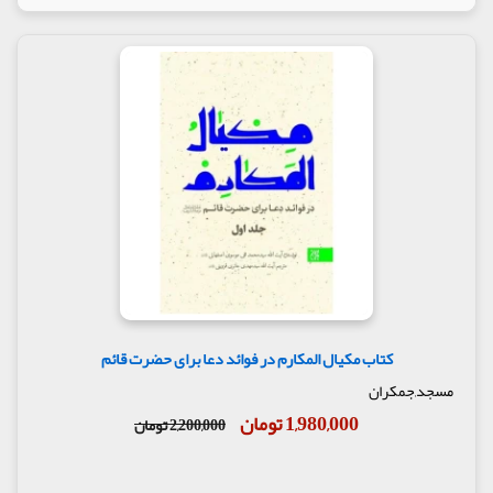
طبیعی است که انتخاب و بیان توثیقات از سوی سید به
دلیل آن است که وی از کتاب الفتن نقل می‌کند نه آنکه
تاییدی از یک عالم شیعی نسبت به ابن حماد باشد.
گزار ش محتوا ( جایگاه و اهمیت کتاب ) :
کتاب حاضر- که
در نگاه نخست بخش عمده آن درباره آخرالزمان شناسی و
نشانه‌های ظهور به نظر می‌آید در دیدگاه محدثان و عالمان
شیعه، پس از سید اهمیت فراوانی یافته است و از
احادیث آن به مثابه روایاتی درباره علامت‌های ظهور بهره
برده‌اند. علامه مجلسی روایات الفتن را به نقل از ابن
طاووس گزارش کرده و دیگر محدثان بعدی نیز چنین
کرده‌اند.
از سطح محدثان و عالمان رده بالا و محقق شیعه نیز که
بگذریم، کتاب التشریف بالمنن ابن طاووس، همانند دیگر
کتب او به دلیل جایگاه ویژه‌ای که سید در میان علما دارد،
در میان علما و طلاب و حوزه‌های علمیه شیعه، از اهمیت
کتاب مکیال المکارم در فوائد دعا برای حضرت قائم
فراوانی برخوردار است و اکثریت بر این گمان‌اند که این
کتاب از احادیث معتبر شیعی و در خصوص مهدویت و
مسجد,جمکران
علایم ظهور نگاشته شده است؛ به گونه‌ای که نام کتاب
1,980,000 تومان
2,200,000 تومان
در بسیاری از چاپ‌ها از التشریف بالمنن فی التعریف
بالفتن به الملاحم و الفتن فی ظهور الغائب المنتظر تغییر
داده است.