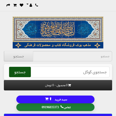
جستجو
جستجو
0 محصول - 0 تومان
⬆
سبد خرید
📞
تماس
09196835373