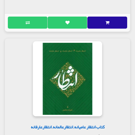
کتاب انتظار عامیانه, انتظارعالمانه, انتظارعارفانه