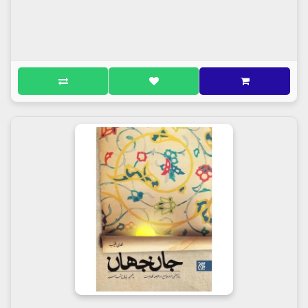
درباره کتاب
کتاب
منبرهای یک دقیقه ای((
منبرهای
مهدوی))
گاهی چکیده و خلاصه عمری مطالعه می‌شود یک منبر، و
گاهی همین منبر که بعد از سال‌ها بحث و درس و فکر در
قالب گفتاری کوتاه عرضه شده است، خلاصه‌تر می‌شود تا
عصاره‌اش در چند دقیقه یا حتی یک دقیقه به قالب
نوشتار درآید و به‌صورت کتابی با عنوان "منبرهای
یک‌دقیقه‌ای" مهمان چشمان عاشورایی‌تان شود.
سخنرانان:
عبدالله جوادی آملی
اسماعیل دولابی
علیرضا پناهیان
مهدی توکلی
سیدحسین هاشمی‌نژاد
سیدمحمدباقر علوی تهرانی
حسین مظاهری