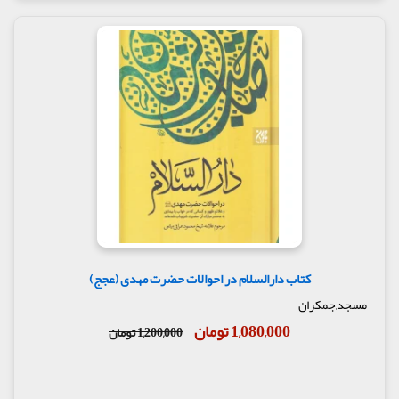
کتاب دارالسلام در احوالات حضرت مهدی (عجج)
مسجد,جمکران
1,080,000 تومان
1,200,000 تومان