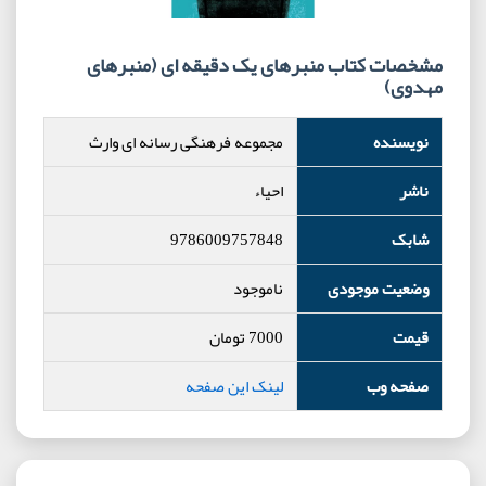
مشخصات کتاب منبرهای یک دقیقه ای (منبرهای
مهدوی)
نویسنده
مجموعه فرهنگی رسانه ای وارث
ناشر
احیاء
شابک
9786009757848
وضعیت موجودی
ناموجود
قیمت
7000
تومان
صفحه وب
لینک این صفحه