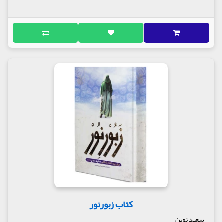
کتاب زبورنور
سعید نوین