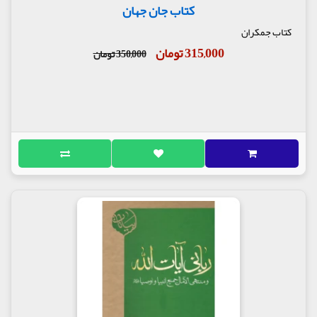
کتاب جان جهان
مهدی اسماعیلی
محمدرضا نصوری
کتاب جمکران
حسن رحیم‌پور ازغدی
315,000 تومان
350,000 تومان
سیدحسین مؤمنی
محمدرضا ناصری
محمدتقی بهجت
جواد اکبری مطلق
محمد اسدی
کاظم صدیقی
میثم‌ علی‌پناه
خدامراد سلیمیان
سیدحسین خادمیان
سیداحمد دارستانی
محمدرضا فؤادیان
سیدحسن آقامیری
مهدی طائب
محمدمهدی ماندگاری
محمد میرزامحمدی
سیدحسن احمدی اصفهانی
مهدی حسن‌آبادی
سیدعباس موسوی‌مطلق
محسن قرائتی