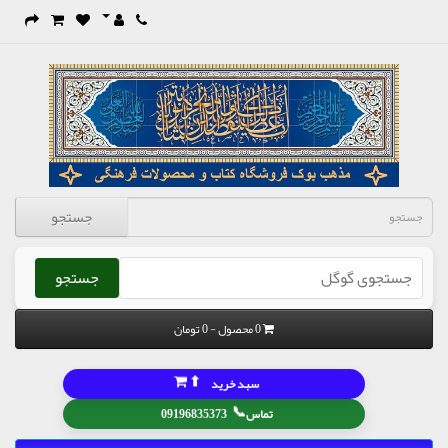
جستجو
جستجو
0 محصول - 0 تومان
⬆
سبد خرید
📞
تماس
09196835373