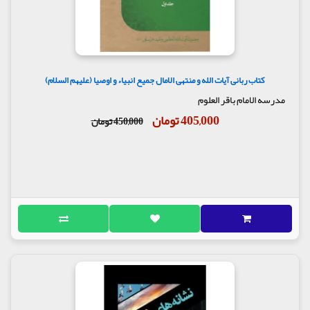
صدرالدین نخ‌چی
علی سعیدیان
محمدرضا زائری
مصطفی محمددوست
حسن ناصری‌پور
عبدالکریم ملکی
کتاب ربانی آیات الله و منتهی الامال جمیع انبیاء و اوصیا (علیهم السلام)
مرتضی اعتمادیان
مدرسه الامام باقر العلوم
سیدمحمدحسین میرلوحی
سیدعبدالحمید شهاب
405,000 تومان
450,000 تومان
مهدی دانشمند
محمدصادق کفیل
حبیب‌الله فرحزاد
سیدمحمدحسین حسین‌زاده
محمد حاج‌ابوالقاسم
سیدحسین حسینی قمی
جعفر سبحانی
سیدحمید میرباقری
سیدمحمد ضیاآبادی
حسن عرفان
محمدحسین رجبی دوانی
مولف : مجموعه فرهنگی رسانه ای وارث