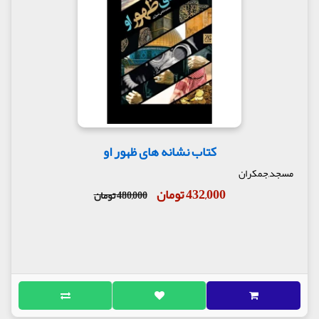
ناشر : نشر احیاء (خیمه)
کتاب نشانه های ظهور او
مسجد,جمکران
432,000 تومان
480,000 تومان