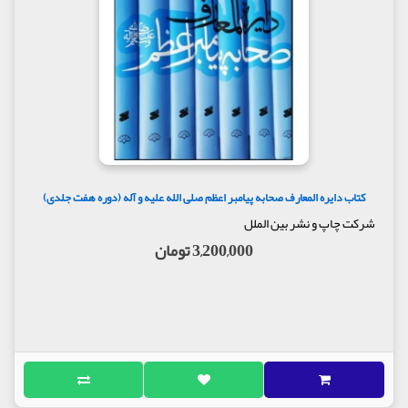
کتاب دایره المعارف صحابه پیامبر اعظم صلی الله علیه و آله (دوره هفت جلدی)
شرکت چاپ و نشر بین الملل
3,200,000 تومان