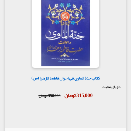
کتاب جنة الماوی فی احوال فاطمه الزهرا (س)
طوبای محبت
315,000 تومان
350,000 تومان