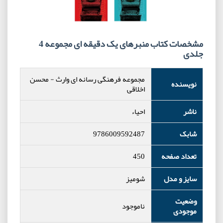
مشخصات کتاب منبرهای یک دقیقه ای مجموعه 4
جلدی
مجموعه فرهنگی رسانه ای وارث
-
محسن
نویسنده
اخلاقی
ناشر
احیاء
شابک
9786009592487
تعداد صفحه
450
سایز و مدل
شومیز
وضعیت
ناموجود
موجودی