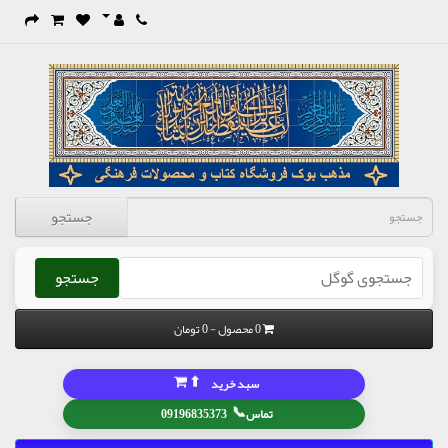
جستجو
جستجو
0 محصول - 0 تومان
⬆
سبد خرید
📞
تماس
09196835373