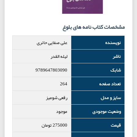
مشخصات کتاب نامه های بلوغ
نویسنده
علی صفایی حائری
ناشر
لیله القدر
شابک
9789647803090
تعداد صفحه
264
سایز و مدل
رقعی شومیز
وضعیت موجودی
موجود
قیمت
275000
تومان