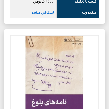
قیمت با تخفیف
247500
تومان
صفحه وب
لینک این صفحه