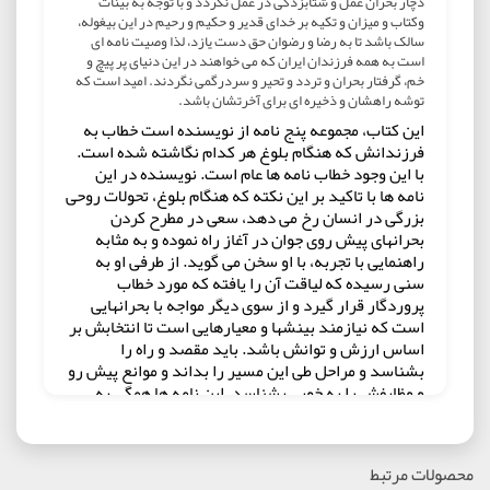
دچار بحران عمل و شتابزدگی در عمل نگردد و با توجه به بينات
وکتاب و ميزان و تکيه بر خدای قدير و حکيم و رحيم در اين بيغوله،
سالک باشد تا به رضا و رضوان حق دست يازد، لذا وصيت نامه ای
است به همه فرزندان ايران که می خواهند در اين دنيای پر پيچ و
خم، گرفتار بحران و تردد و تحير و سردرگمی نگردند. اميد است که
توشه راهشان و ذخيره ای برای آخرتشان باشد.
این کتاب، مجموعه پنج نامه از نویسنده است خطاب به
فرزندانش که هنگام بلوغ هر کدام نگاشته شده است.
با این وجود خطاب نامه ها عام است. نویسنده در این
نامه ها با تاکید بر این نکته که هنگام بلوغ، تحولات روحی
بزرگی در انسان رخ می دهد، سعی در مطرح کردن
بحرانهای پیش روی جوان در آغاز راه نموده و به مثابه
راهنمایی با تجربه، با او سخن می گوید. از طرفی او به
سنی رسیده که لیاقت آن را یافته که مورد خطاب
پروردگار قرار گیرد و از سوی دیگر مواجه با بحرانهایی
است که نیازمند بینشها و معیارهایی است تا انتخابش بر
اساس ارزش و توانش باشد. باید مقصد و راه را
بشناسد و مراحل طی این مسیر را بداند و موانع پیش رو
و وظایفش را به خوبی بشناسد. این نامه ها همگی به
دنبال پاسخ دادن به این نیازمندی های روحی جوان می
باشند.
ادبیات قدرتمند، استفاده از اصطلاحات قرآنی و باریک
محصولات مرتبط