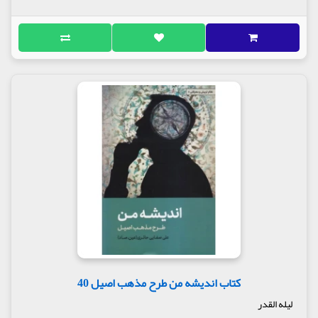
البته گاهی دوست داریم که ما را به حال خودمان
بگذارند تا خودمان راه را برویم.
«نامه های بلوغ» مجموعه ی 5 نامه از مرحوم علی صفایی
حائری است. نامه هایی که در زمان بلوغ سنّی فرزندانش
نوشته شده تا آنان را به بلوغ فکری پیوند بزند.
اگرچه این نامه ها را خطاب به فرزندانش نوشته ولی گویا
برای همه ی آنان که به دنبال بلوغ و تولدی دگرباره
هستند راه گشاست.
می توان گفت که این نامه ها خط به خط اشارات و نکته
هایی کارساز دارد که اگر خود را مخاطب آن بدانیم و به
آن توجه کنیم ما را از سرگردانی های بسیاری رها می
سازد.
این کتاب را مانند دیگر آثار این نویسنده فقط به آنانی
توصیه می کنیم که به دنبالی راهی هستند و برای
یافتنش تحمّل و تأمّل دارند.
مولف: استاد علی صفایی حائری
ناشر : انتشارات لیله القدر
کتاب اندیشه من طرح مذهب اصیل 40
لیله القدر