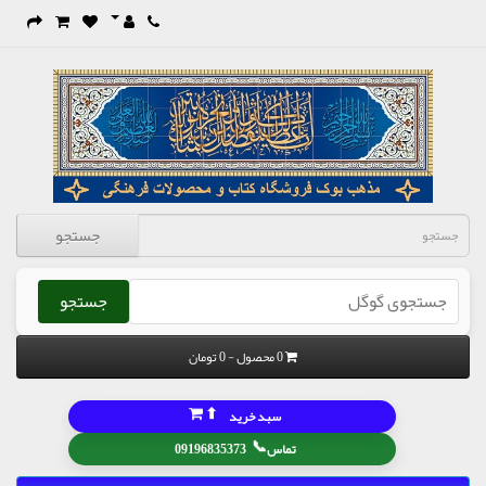
جستجو
جستجو
0 محصول - 0 تومان
⬆
سبد خرید
📞
تماس
09196835373