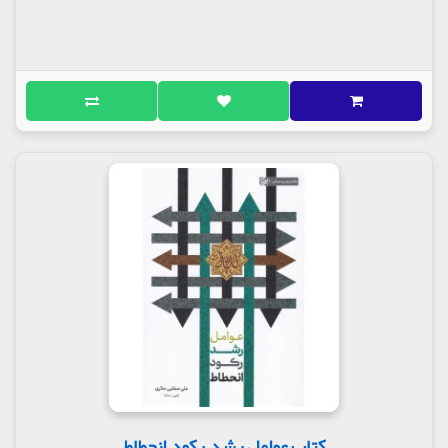
کتاب عوامل رشد, رکود, انحطاط