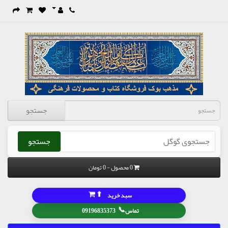
جستجو
جستجو
0 محصول - 0 تومان
⬆
سبد خرید
📞
تماس
09196835373