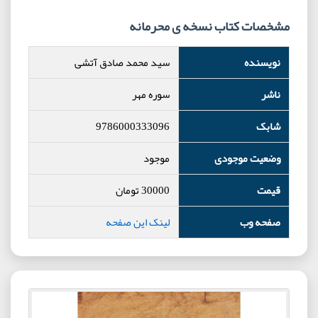
مشخصات کتاب نسخه ی محرمانه
نویسنده
سید محمد صادق آتشی
ناشر
سوره مهر
شابک
9786000333096
وضعیت موجودی
موجود
قیمت
30000
تومان
صفحه وب
لینک این صفحه