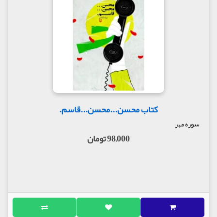
کتاب محسن...محسن...قاسم.
سوره مهر
98,000 تومان