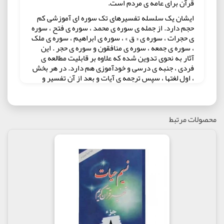
قرآن برای عامه ی مردم است.
ایشان یک سلسله تفسیرهای تک سوره ای آموزشی کم
حجم دارد. از جمله ی سوره ی محمد ، سوره ی فتح ، سوره
ی حجرات ، سوره ی « ق » ، سوره ی ابراهیم ، سوره ی ملک
، سوره ی جمعه ، سوره ی منافقون و سوره ی حجر . این
آثار به نحوی تدوین شده که علاوه بر قابلیت مطالعه ی
فردی ، جنبه ی درسی و خودآموزی هم دارد. در هر بخش
، اول لغتها ، سپس ترجمه ی آیات و بعد از آن تفسیر و
برداشتها ، و در آخر بعضی ریزه کاریهای لفظی و نکات
زبانی و ادبی به دست داده شده است.
تفسیر 30 جلدی نسیم حیات دارای بیانی قابل فهم عموم
محصولات مرتبط
و خواص پذیر استاین مجموعه بر مبنای هر جلد یک جزء
طراحی شده و از نظر محتوایی کاملا روشمند می باشد و در
تمام مجلدات روش یکسانی حاکم است. از جمله قطعه
بندی مفهومی آیات، یبان مفهوم کلی برای هر قطعه و
ترجمه روان آیه و توضیح لغت و در ادامه تفسیر به بیان
ساده و روان که تمامی قشرهای مردم را اغنا می کند
تفسیر 8 جلدی نسیم حیات تفسیر 30 جلدی با تصحیح
نهایی در قطع وزیری و در هشت جلد ارائه گردیده است.
حجم هشت جلد با هم برابر بوده و هر جلد از سوره ای
شروع شده و به سوره ای ختم می شود