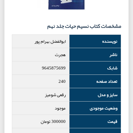
مشخصات کتاب نسیم حیات جلد نهم
نویسنده
ابوالفضل بهرام پور
ناشر
هجرت
شابک
9645875699
تعداد صفحه
240
سایز و مدل
رقعی شومیز
وضعیت موجودی
موجود
قیمت
300000
تومان