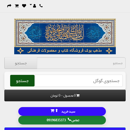
جستجو
جستجو
0 محصول - 0 تومان
⬆
سبد خرید
📞
تماس
09196835373