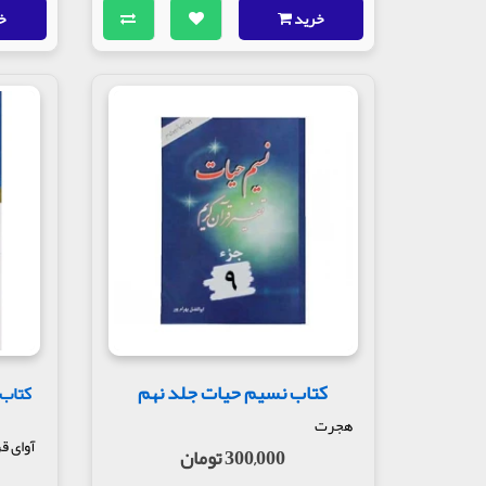
خرید
خ
کتاب نسیم حیات جلد نهم
کتاب 
هجرت
آوای ق
300,000 تومان