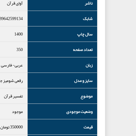
ناشر
آوای قرآن
شابک
89642599134
سال چاپ
1400
تعداد صفحه
350
زبان
عربی- فارسی
سایز و مدل
رقعی شومیز جل
موضوع
تفسیر قرآن
وضعیت موجودی
موجود
قیمت
350000
تومان