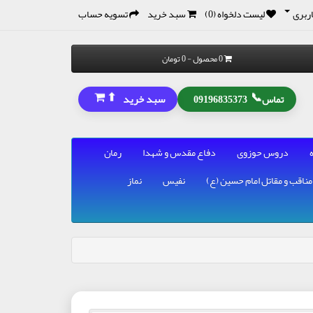
ربری
لیست دلخواه (0)
سبد خرید
تسویه حساب
0 محصول - 0 تومان
⬆
📞
سبد خرید
تماس
09196835373
دروس حوزوی
دفاع مقدس و شهدا
رمان
مناقب و مقاتل امام حسین (ع)
نفیس
نماز