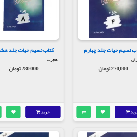
ب نسیم حیات جلد چهارم
کتاب نسیم حیات جلد هش
رآن
هجرت
270,000 تومان
280,000 تومان
رید
خرید