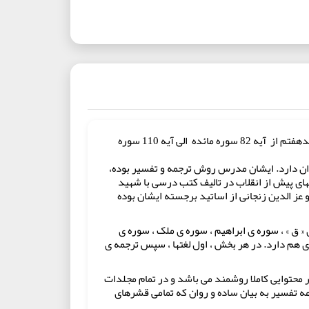
کتاب نسیم حیات از کتب تفسیری است که به قلم استاد ابولفضل بهرام پور طی 30 جلد بر مبنای هر جزء نوشته شده است و در جلدهفتم از آیه 82 سوره مائده الی آیه 110 سوره
دانشگاه تهران دارد. ایشان مدرس روش ترجمه و تفسیر بوده،
ای پیش از انقلاب در تالیف کتب درسی با شهید
ز الدین زنجانی از اساتید برجسته ایشان بوده
ق » ، سوره ی ابراهیم ، سوره ی ملک ، سوره ی
زی هم دارد. در هر بخش ، اول لغتها ، سپس ترجمه ی
ظر محتوایی کاملا روشمند می باشد و در تمام مجلدات
مه تفسیر به بیان ساده و روان که تمامی قشرهای