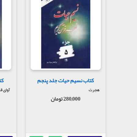
کتاب نسیم حیات جلد پنجم
کت
هجرت
آوای ق
280,000 تومان