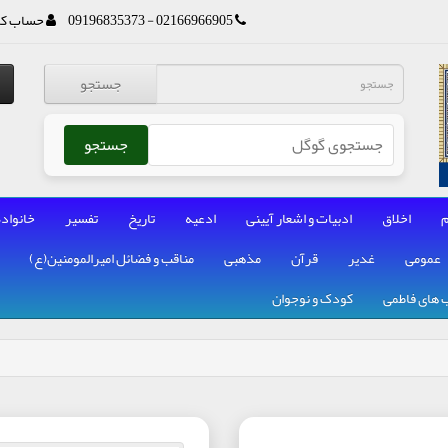
02166966905 - 09196835373
حساب کا
جستجو
جستجو
م
اخلاق
ادبیات و اشعار آیینی
ادعیه
تاریخ
تفسیر
خانواده
عمومی
غدیر
قرآن
مذهبی
مناقب و فضائل امیرالمومنین(ع)
 های فاطمی
کودک و نوجوان