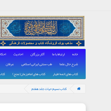
خانه
ارتباط با ما
آثار بزرگان
احادیث
احکا
شرح حال علما
طب سنتی, ایرانی, اسلامی
عرفان
کتاب های ائمه اطهار
کتاب های امام زمان(عجج)
کتاب
کتاب نسیم حیات جلد هفتم