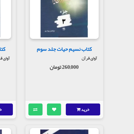
کتاب نسیم حیات جلد سوم
کتا
آوای قرآن
آوای ق
260,000 تومان
خرید
خ