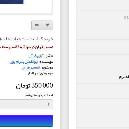
97
افزودن به لیست دلخواه
مقایسه این محصول
خرید کتاب نسیم حیات جلد ه
تفسیر قرآن کریم ( آیه 82 سوره مائده الی آیه 110 سوره انعام)
ناشر:
آوای قرآن
نویسنده:
ابوالفضل بهرام پور
موضوع:
تفسیر قرآن
موجودی: در انبار
د نرم
350,000 تومان
تعداد درخواستی شما