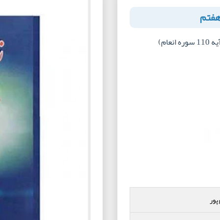
هفتم
پور