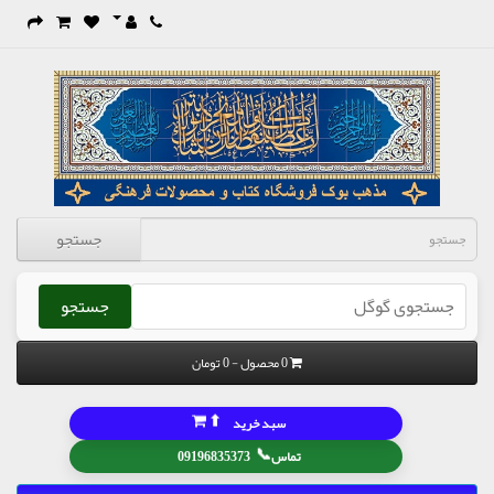
جستجو
جستجو
0 محصول - 0 تومان
⬆
سبد خرید
📞
تماس
09196835373