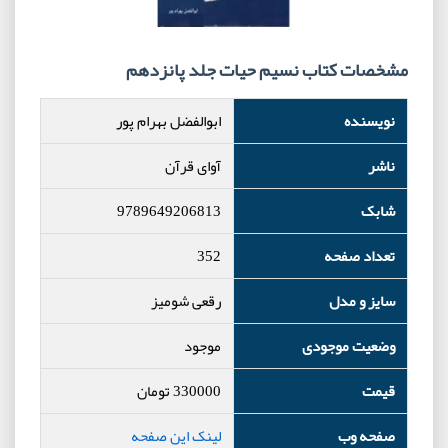
مشخصات کتاب نسیم حیات جلد پانزدهم
نویسنده
ابوالفضل بهرام پور
ناشر
آوای قرآن
شابک
9789649206813
تعداد صفحه
352
سایز و مدل
رقعی شومیز
وضعیت موجودی
موجود
قیمت
330000
تومان
صفحه وب
لینک این صفحه