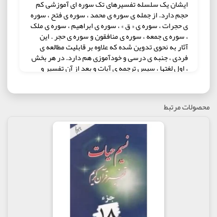
ایشان یک سلسله تفسیرهای تک سوره ای آموزشی کم
حجم دارد. از جمله ی سوره ی محمد ، سوره ی فتح ، سوره
ی حجرات ، سوره ی « ق » ، سوره ی ابراهیم ، سوره ی ملک
، سوره ی جمعه ، سوره ی منافقون و سوره ی حجر . این
آثار به نحوی تدوین شده که علاوه بر قابلیت مطالعه ی
فردی ، جنبه ی درسی و خودآموزی هم دارد. در هر بخش
، اول لغتها ، سپس ترجمه ی آیات و بعد از آن تفسیر و
برداشتها ، و در آخر بعضی ریزه کاریهای لفظی و نکات
زبانی و ادبی به دست داده شده است.
تفسیر 30 جلدی نسیم حیات دارای بیانی قابل فهم عموم
محصولات مرتبط
و خواص پذیر استاین مجموعه بر مبنای هر جلد یک جزء
طراحی شده و از نظر محتوایی کاملا روشمند می باشد و در
تمام مجلدات روش یکسانی حاکم است. از جمله قطعه
بندی مفهومی آیات، یبان مفهوم کلی برای هر قطعه و
ترجمه روان آیه و توضیح لغت و در ادامه تفسیر به بیان
ساده و روان که تمامی قشرهای مردم را اغنا می کند
تفسیر 8 جلدی نسیم حیات تفسیر 30 جلدی با تصحیح
نهایی در قطع وزیری و در هشت جلد ارائه گردیده است.
حجم هشت جلد با هم برابر بوده و هر جلد از سوره ای
شروع شده و به سوره ای ختم می شود