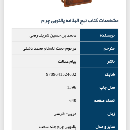
مشخصات کتاب نهج البلاغه پالتویی چرم
نویسنده
محمد بن حسین شریف رضی
مترجم
مرحوم حجت الاسلام محمد دشتی
ناشر
پیام عدالت
شابک
9789641524632
سال چاپ
1396
تعداد صفحه
640
زبان
عربی- فارسی
سایز و مدل
پالتویی چرم جلد سخت