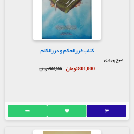
کتاب غررالحکم و دررالکلم
صبح پیروزی
801,000 تومان
900,000 تومان