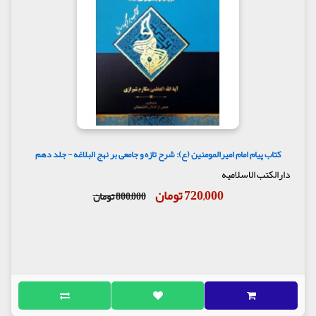
کتاب پیام امام امیرالمومنین (ع): شرح تازه و جامعی بر نهج البلاغه - جلد دهم
دارالکتب الاسلامیه
720,000 تومان
800,000 تومان