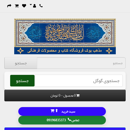
جستجو
جستجو
0 محصول - 0 تومان
⬆
سبد خرید
📞
تماس
09196835373