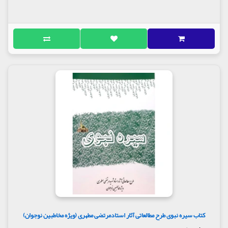
کتاب سیره نبوی طرح مطالعاتی آثار استادمرتضی مطهری (ویژه مخاطبین نوجوان)