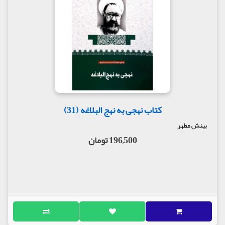
کتاب نهجی به نهج البلاغه (31)
بینش مطهر
196,500 تومان