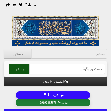
جستجو
جستجو
0 محصول - 0 تومان
⬆
سبد خرید
📞
تماس
09196835373