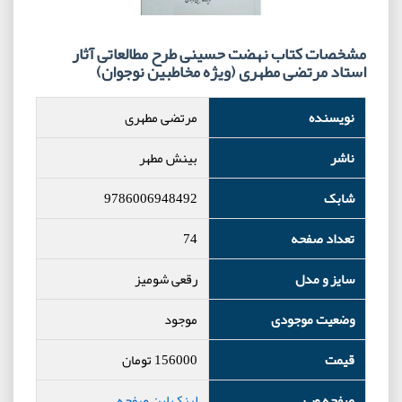
مشخصات کتاب نهضت حسینی طرح مطالعاتی آثار
استاد مرتضی مطهری (ویژه مخاطبین نوجوان)
نویسنده
مرتضی مطهری
ناشر
بینش مطهر
شابک
9786006948492
تعداد صفحه
74
سایز و مدل
رقعی شومیز
وضعیت موجودی
موجود
قیمت
156000
تومان
صفحه وب
لینک این صفحه