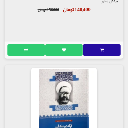
بینش مطهر
140,400 تومان
156,000 تومان