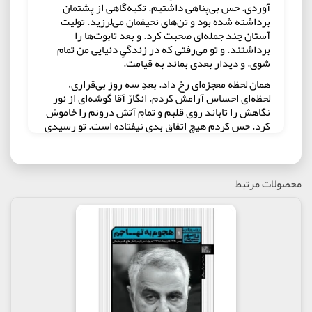
آوردی. حس بی‌پناهی داشتیم. تکیه‌گاهی از پشتمان
برداشته شده بود و تن‌های نحیفمان می‌لرزید. تولیت
آستان چند جمله‌ای صحبت کرد. و بعد تابوت‌ها را
برداشتند. و تو می‌رفتی که در زندگیِ دنیایی من تمام
شوی. و دیدار بعدی بماند به قیامت.
همان لحظه معجزه‌ای رخ داد. بعدِ سه روز بی‌قراری،
لحظه‌ای احساس آرامش کردم. انگارْ آقا گوشه‌ای از نور
نگاهش را تاباند روی قلبم و تمامِ آتش درونم را خاموش
کرد. حس کردم هیچ اتفاق بدی نیفتاده است. تو رسیدی
و در اَمانی. ما هم خواهیم رسید. کمی دیرتر. کاهلانه‌تر.
اما خواهیم رسید. و تو ای نفْس مطمئنّه، ما را به مجلس
ارباب خواهی برد. جایی که چهرۀ دلربایش را بهشت
می‌نامند.
محصولات مرتبط
مولف : ساجده ابراهیمی
ناشر : انتشارات سوره مهر