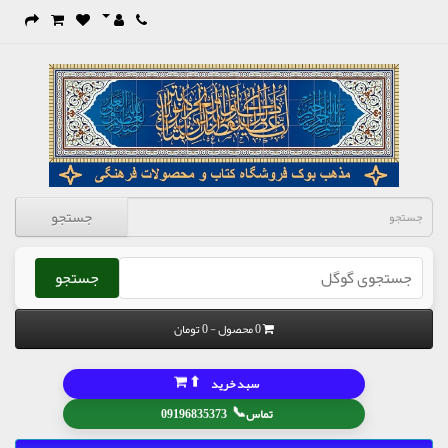
جستجو
جستجو
0 محصول - 0 تومان
⬆
سبد خرید
📞
تماس
09196835373