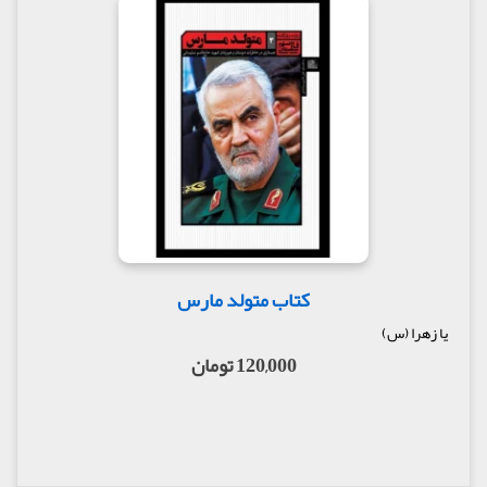
کتاب متولد مارس
یا زهرا (س)
120,000 تومان