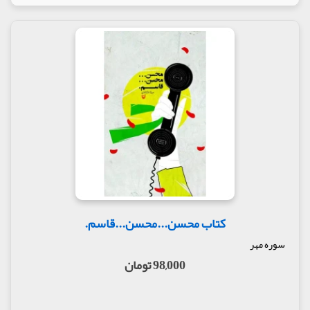
کتاب محسن...محسن...قاسم.
سوره مهر
98,000 تومان