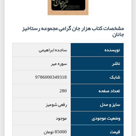
مشخصات کتاب هزار جان گرامی مجموعه رستاخیز
جانان
نویسنده
ساجده ابراهیمی
ناشر
سوره مهر
شابک
9786000349318
تعداد صفحه
280
سایز و مدل
رقعی شومیز
وضعیت موجودی
موجود
قیمت
85000
تومان