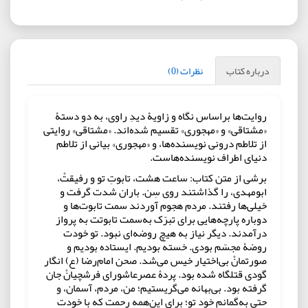
درباره کتاب
نظرات (0)
روایت‌ها براساس نگاه و زاویۀ دیدِ راوی، به دو دستۀ
«مشتاقی» و «مهجوری» تقسیم شده‌اند. «مشتاقی» روایتی
از تلاطم درونی نویسنده‌ها، و «مهجوری» بیانی از تلاطم
دنیای اطراف نویسنده‌هاست.
برشی از متن کتاب: ساعت هشت، تابوتِ تو و رفیقتْ،
ابومهدی، را گذاشتند روی سِن. باران شدت گرفت و
خیلی‌ها رفتند. مردم هجوم آوردند سمت تابوت‌ها و
دوباره پارچه‌هایی برای تبرّک به‌سمت تابوتت به پرواز
درآمدند. دیگر نیاز به هیچ روضه‌ای نبود. تو خودت
روضۀ مجسّم بودی. خسته بودیم. ایستاده بودیم و
صورتمانْ بی‌اختیار خیس می‌شد. صحن امام‌رضا (ع) انگار
گودی قتلگاه شده بود. پردۀ عصرعاشورای فرشچیانْ جان
گرفته بود. بی‌بهانه می‌گریستیم؛ من، مردم، آسمان، و
حتی به‌گمانم خود تو؛ برای این‌همه رحمت که با خودت