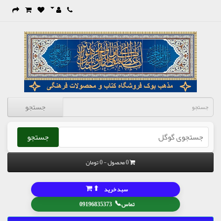
جستجو
جستجو
0 محصول - 0 تومان
⬆
سبد خرید
📞
تماس
09196835373