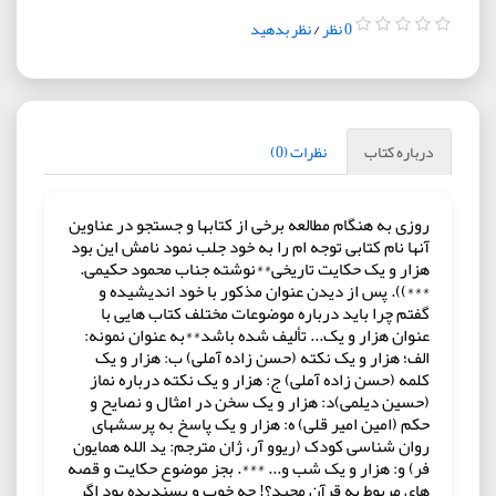
0 نظر
/
نظر بدهید
درباره کتاب
نظرات (0)
روزی به هنگام مطالعه برخی از کتابها و جستجو در عناوین
آنها نام کتابی توجه ام را به خود جلب نمود نامش این بود
هزار و یک حکایت تاریخی**نوشته جناب محمود حکیمی.
***)). پس از دیدن عنوان مذکور با خود اندیشیده و
گفتم چرا باید درباره موضوعات مختلف کتاب هایی با
عنوان هزار و یک... تألیف شده باشد**به عنوان نمونه:
الف؛ هزار و یک نکته (حسن زاده آملی) ب: هزار و یک
کلمه (حسن زاده آملی) ج: هزار و یک نکته درباره نماز
(حسین دیلمی)د: هزار و یک سخن در امثال و نصایح و
حکم (امین امیر قلی) ه: هزار و یک پاسخ به پرسشهای
روان شناسی کودک (ریوو آر، ژان مترجم: ید الله همایون
فر) و: هزار و یک شب و... ***. بجز موضوع حکایت و قصه
های مربوط به قرآن مجید؟! چه خوب و پسندیده بود اگر