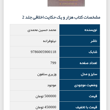
مشخصات کتاب هزار و یک حکایت اخلاقی جلد 2
نویسنده
محمد حسین محمدی
ناشر
نیلوفرانه
شابک
9786005900118
تعداد صفحه
799
سایز و مدل
وزیری سلفون
وضعیت موجودی
موجود
قیمت
500000
تومان
قیمت با تخفیف
450000
تومان