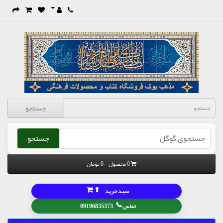
جستجو
جستجو
0 محصول - 0 تومان
⬆
سبد خرید
📞
تماس
09196835373