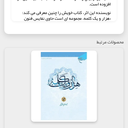
افزوده است.
نویسنده این اثر، کتاب خویش را چنین معرفی می کند:
«هزار و یک کلمه، مجموعه ای است حاوی نفایس فنون
وظایف علوم و نیز معارف اسلامی. "هزار و یک کلمه" و
"هزار و یک نکته" توامانند، یعنی هر دو اثر همزاد عدل
یکدیگرند. لذا هر آنچه در وصف شمایل این گفته ایم، آن
دیگری را نیز شامل است؛ چه هر نکته ای از این، کلمه ای
محصولات مرتبط
دلپذیر است؛ و هر کلمه ای از آن، نکته ای چشمگیر. اگر
فرزانه ای آزاده قلم بر لوح آورد که هریک سفینه ای
حامل مثقلات از مطالب متنوعه و امتعه ممتعه در هر باب
است، در خور تحسین و سزاوار آفرین است... اینک زمان
ظهور این مستوره نیز فرا رسیده است؛ به امید این که
دو همزاد نیک نهاد، دوش با دوش یکدیگر دائرة المعارفی
حاوی نفائس فنون سودمند و دانش پژوهان ارجمند بوده
باشند.»
مولف : آِیت الله حسن زاده آملی
ناشر : انتشارات بوستان کتاب