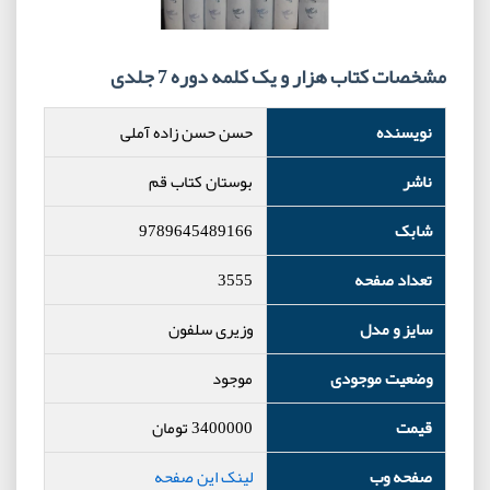
مشخصات کتاب هزار و یک کلمه دوره 7 جلدی
نویسنده
حسن حسن زاده آملی
ناشر
بوستان کتاب قم
شابک
9789645489166
تعداد صفحه
3555
سایز و مدل
وزیری سلفون
وضعیت موجودی
موجود
قیمت
3400000
تومان
صفحه وب
لینک این صفحه