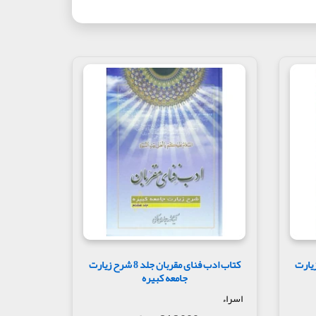
ن جلد 7 شرح زیارت
کتاب ادب فنای مقربان جلد 8 شرح زیارت
جامعه کبیره
اسراء