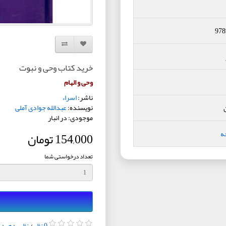
978
افزودن به لیست دلخواه
مقایسه این محصول
خرید کتاب وحی و نبوت
وحی و الهام
ناشر:
اسراء
نویسنده:
عبدالله جوادی آملی
موجودی: در انبار
ه
154,000 تومان
تعداد درخواستی شما
0 نظر
/
نظر بدهید