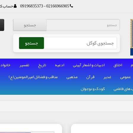
02166966905 - 09196835373
حساب کا
جستجو
جستجو
م
اخلاق
ادبیات و اشعار آیینی
ادعیه
تاریخ
تفسیر
خانواده
عمومی
غدیر
قرآن
مذهبی
مناقب و فضائل امیرالمومنین(ع)
 های فاطمی
کودک و نوجوان