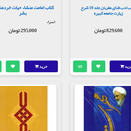
کتاب امامت منشاء حیات خردمن
کتاب ادب فنای مقربان جلد 10 شرح
بشر
زیارت جامعه کبیره
اسراء
829,600 تومان
295,000 تومان
رید
خرید