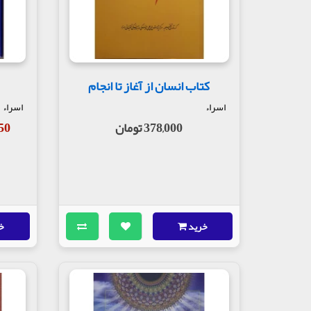
کتاب انسان از آغاز تا انجام
اسراء
اسراء
378,000 تومان
,250
خرید
خ