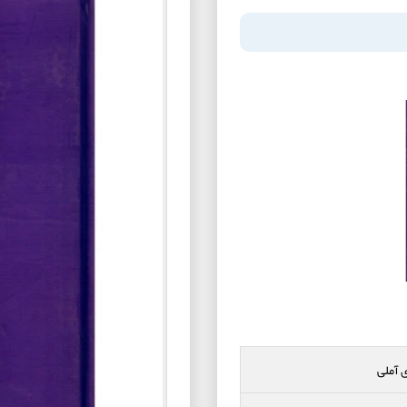
 آملی