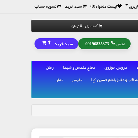
ربری
لیست دلخواه (0)
سبد خرید
تسویه حساب
0 محصول - 0 تومان
⬆
📞
سبد خرید
تماس
09196835373
دروس حوزوی
دفاع مقدس و شهدا
رمان
مناقب و مقاتل امام حسین (ع)
نفیس
نماز