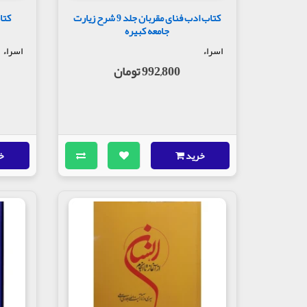
کتاب ادب فنای مقربان جلد 9 شرح زیارت
جامعه کبیره
اسراء
اسراء
992,800 تومان
خرید
خ