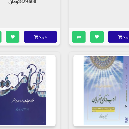
829,600 تومان
رید
خرید