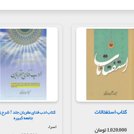
کتاب استفتائات
کتاب ادب فنای مقربا
جامعه کبیره
اسراء
1,020,000 تومان