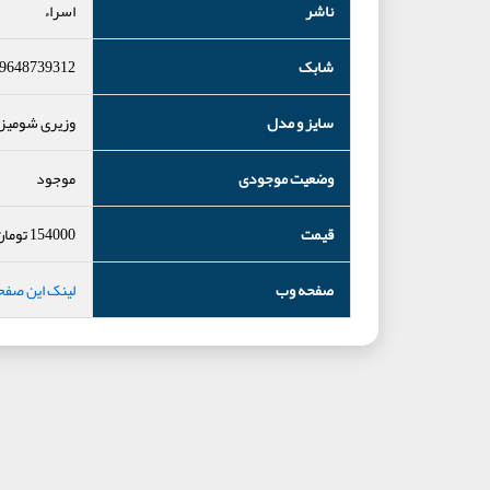
ناشر
اسراء
شابک
9648739312
سایز و مدل
وزیری شومیز
وضعیت موجودی
موجود
قیمت
154000
تومان
صفحه وب
لینک این صفح