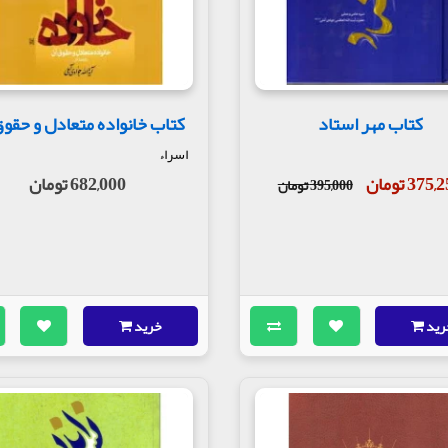
کتاب مهر استاد
کتاب خانواده متعادل و حقو
اسراء
375 تومان
682,000 تومان
395,000 تومان
رید
خرید