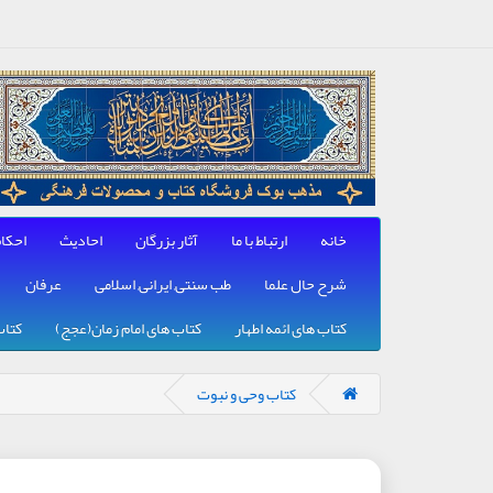
خانه
ارتباط با ما
آثار بزرگان
احادیث
احکا
شرح حال علما
طب سنتی, ایرانی, اسلامی
عرفان
کتاب های ائمه اطهار
کتاب های امام زمان(عجج)
کتاب
کتاب وحی و نبوت