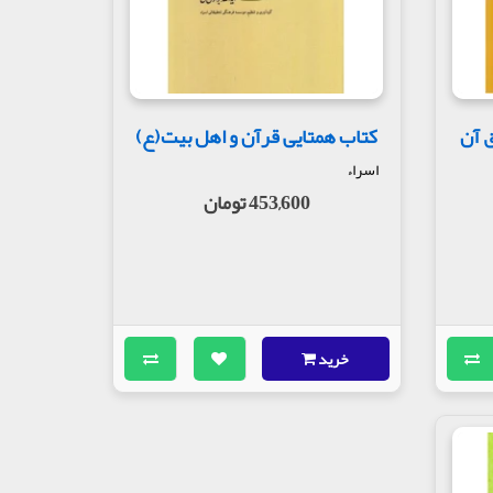
ق آن
کتاب همتایی قرآن و اهل بیت(ع)
اسراء
453,600 تومان
خرید