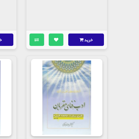
خرید
خ