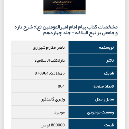
مشخصات کتاب پیام امام امیرالمومنین (ع): شرح تازه
و جامعی بر نهج البلاغه - جلد چهاردهم
نویسنده
ناصر مکارم شیرازی
ناشر
دارالکتب الاسلامیه
شابک
9789645531625
تعداد صفحه
864
سایز و مدل
وزیری گالینگور
وضعیت موجودی
موجود
قیمت
800000
تومان