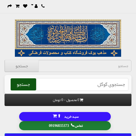
جستجو
جستجو
0 محصول - 0 تومان
⬆
سبد خرید
📞
تماس
09196835373