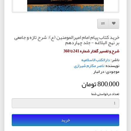
افزودن به لیست دلخواه
مقایسه این محصول
خرید کتاب پیام امام امیرالمومنین (ع): شرح تازه و جامعی
بر نهج البلاغه - جلد چهاردهم
شرح و تفسیر گفتار شماره 241 تا 360
ناشر:
دارالکتب الاسلامیه
نویسنده:
ناصر مکارم شیرازی
موجودی: در انبار
800,000 تومان
تعداد درخواستی شما
خرید