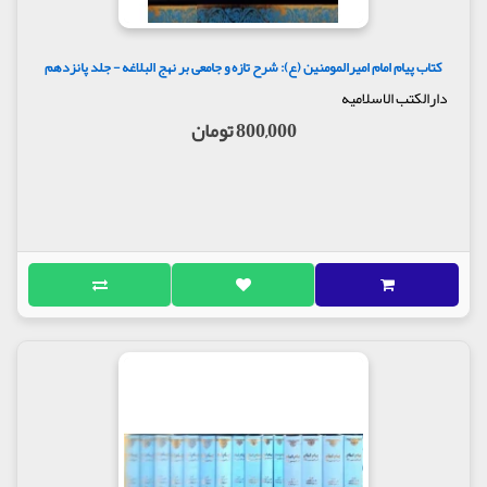
کتاب پیام امام امیرالمومنین (ع): شرح تازه و جامعی بر نهج البلاغه - جلد پانزدهم
دارالکتب الاسلامیه
800,000 تومان