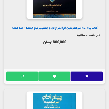
کتاب پیام امام امیرالمومنین (ع): شرح تازه و جامعی بر نهج البلاغه - جلد هفتم
دارالکتب الاسلامیه
800,000 تومان