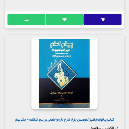
کتاب پیام امام امیرالمومنین (ع): شرح تازه و جامعی بر نهج البلاغه - جلد نهم
دارالکتب الاسلامیه