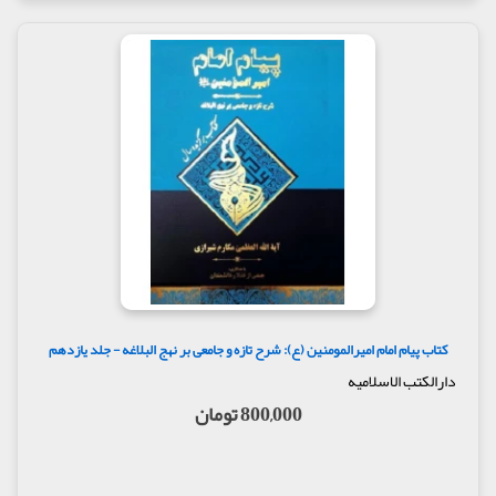
کتاب پیام امام امیرالمومنین (ع): شرح تازه و جامعی بر نهج البلاغه - جلد یازدهم
دارالکتب الاسلامیه
800,000 تومان