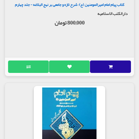
کتاب پیام امام امیرالمومنین (ع): شرح تازه و جامعی بر نهج البلاغه - جلد چهارم
دارالکتب الاسلامیه
800,000 تومان