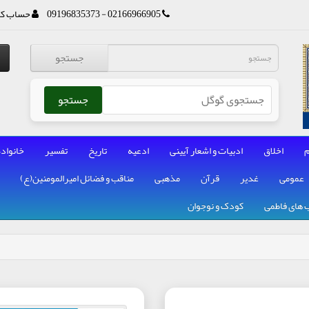
02166966905 - 09196835373
حساب کا
جستجو
جستجو
م
اخلاق
ادبیات و اشعار آیینی
ادعیه
تاریخ
تفسیر
خانواده
عمومی
غدیر
قرآن
مذهبی
مناقب و فضائل امیرالمومنین(ع)
 های فاطمی
کودک و نوجوان