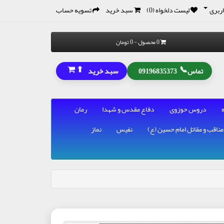
ربری
لیست دلخواه (0)
سبد خرید
تسویه حساب
0 محصول - 0 تومان
⬆
📞
سبد خرید
تماس
09196835373
دروس حوزوی
دفاع مقدس و شهدا
رمان
مناقب و مقاتل امام حسین (ع)
نفیس
نماز