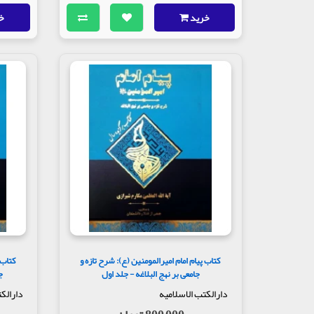
خرید
خ
کتاب پیام امام امیرالمومنین (ع): شرح تازه و
کتاب 
جامعی بر نهج البلاغه - جلد اول
ج
دارالکتب الاسلامیه
دارالک