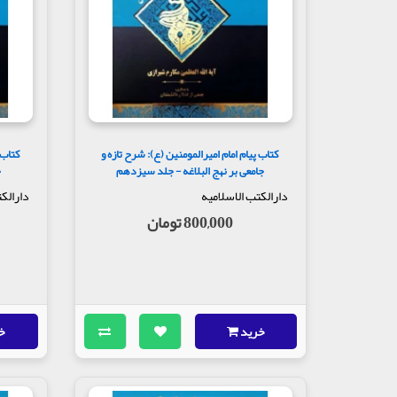
کتاب پیام امام امیرالمومنین (ع): شرح تازه و
کتاب 
جامعی بر نهج البلاغه - جلد سیزدهم
ج
دارالکتب الاسلامیه
دارالک
800,000 تومان
خرید
خ