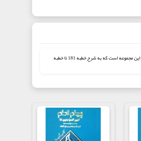
معرفی کتاب مجموعه «پیام امام امیرالمؤمنین علیه السلام» دربردارنده شرح و تفسیر نهج البلاغه می باشد. کتاب حاضر جلد هفتم از این مجموعه است که به شرح خطبه 181 تا خطبه