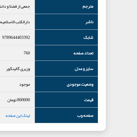
مترجم
جمعی از فضلا و دان
ناشر
دارالکتب الاسلامیه
شابک
9789644403392
تعداد صفحه
760
سایز و مدل
وزیری گالینگور
وضعیت موجودی
موجود
قیمت
800000
تومان
صفحه وب
لینک این صفحه