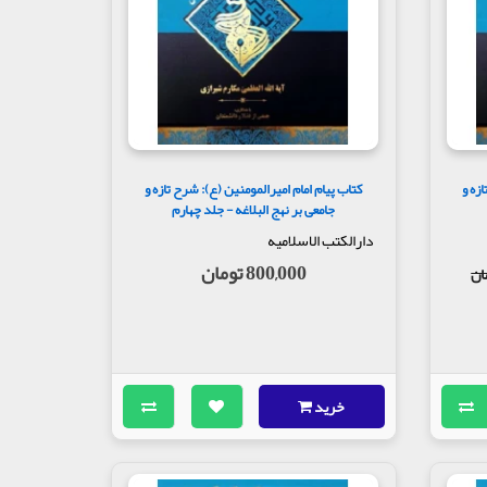
زه و
کتاب پیام امام امیرالمومنین (ع): شرح تازه و
جامعی بر نهج البلاغه - جلد چهارم
دارالکتب الاسلامیه
800,000 تومان
خرید