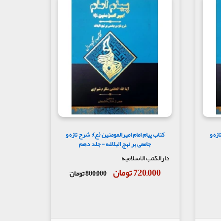
زه و
کتاب پیام امام امیرالمومنین (ع): شرح تازه و
جامعی بر نهج البلاغه - جلد دهم
دارالکتب الاسلامیه
720,000 تومان
800,000 تومان