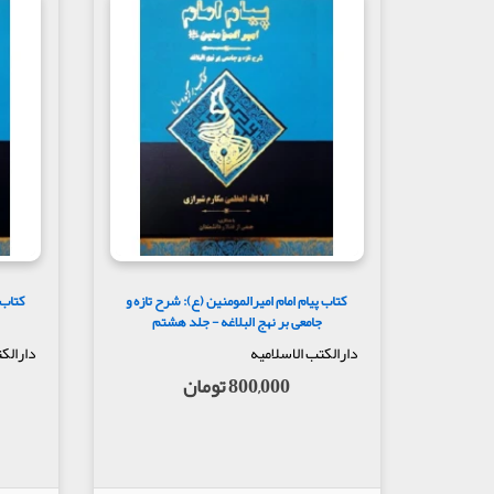
کتاب پیام امام امیرالمومنین (ع): شرح تازه و
کتاب 
جامعی بر نهج البلاغه - جلد هشتم
دارالکتب الاسلامیه
دارالک
800,000 تومان