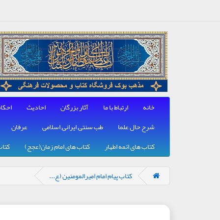
خانه
ارتباط با ما
آثار بزرگان
احادیث
احکا
شرح حال علما
طب سنتی, ایرانی, اسلامی
عرفان
کتاب های ائمه اطهار
کتاب های امام زمان(عجج)
کتاب
کتاب پیام امام امیرالمومنین (ع...