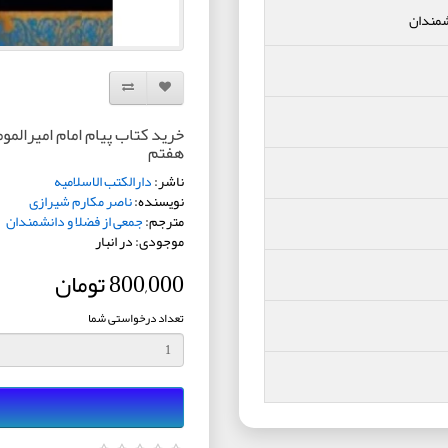
شمندان
افزودن به لیست دلخواه
مقایسه این محصول
خرید کتاب پیام امام امیرالموم
هفتم
ناشر:
دارالکتب الاسلامیه
نویسنده:
ناصر مکارم شیرازی
مترجم:
جمعی از فضلا و دانشمندان
موجودی: در انبار
800,000 تومان
تعداد درخواستی شما