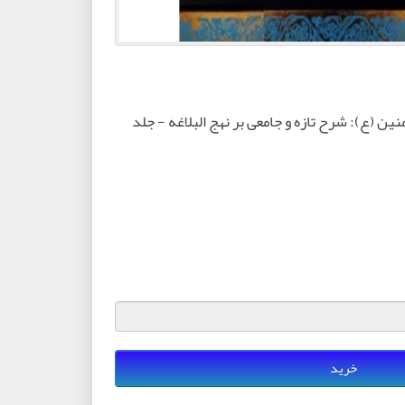
نین (ع): شرح تازه و جامعی بر نهج البلاغه - جلد
خرید