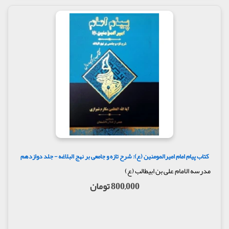
توضیح، اصلاح مطالب مبهم و تکمیل و اضافه به شرح
توسط مکارم شیرازی به صورت شفاهی و تدوین این
مطالب توسط یکی از اعضا.
ویرایش مطالب پس از اتمام هر جلد.
بازبینی مجدد ترجمه‌های متن نهج البلاغه و انتخاب
تیترهای مناسب را برای هر سر فصل توسط مکارم
شیرازی.
مولف : آیت الله مکارم شیرازی
ناشر : مدرسه امام علی ابن ابیطالب
کتاب پیام امام امیرالمومنین (ع): شرح تازه و جامعی بر نهج البلاغه - جلد دوازدهم
مدرسه الامام علی بن ابیطالب (ع)
800,000 تومان