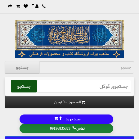
جستجو
جستجو
0 محصول - 0 تومان
⬆
سبد خرید
📞
تماس
09196835373