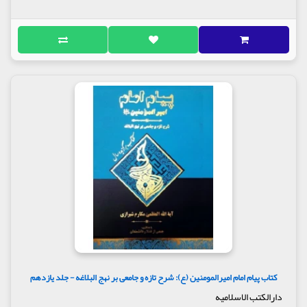
کتاب پیام امام امیرالمومنین (ع): شرح تازه و جامعی بر نهج البلاغه - جلد یازدهم
دارالکتب الاسلامیه