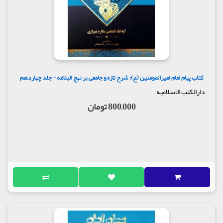
کتاب پیام امام امیرالمومنین (ع): شرح تازه و جامعی بر نهج البلاغه - جلد چهاردهم
دارالکتب الاسلامیه
800,000 تومان