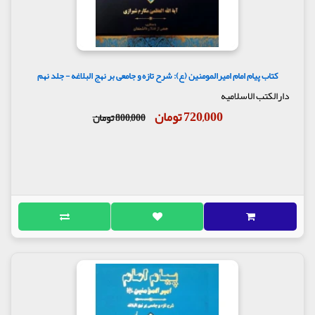
نویسنده در ابتدا ترجمه حکمت را ارائه می‌کند. سپس
در پاورقی به سند آن‌ها پرداخته و نام برخی کتاب‌ها که
حدیث را ذکر کرده‌اند، می‌آورد. در نهایت به شرح و
تفسیر آن‌ها می‌پردازد.
مقاله پایانی :
کتاب پیام امام امیرالمومنین (ع): شرح تازه و جامعی بر نهج البلاغه - جلد نهم
در انتهای جلد پایانی کتاب، فصلی با عنوان «پیام امام
دارالکتب الاسلامیه
امیرالمومنین(ع) (شرح تازه و جامعی بر نهج البلاغه)» به
720,000 تومان
عنوان توضیحی پیرامون کتاب توسط سعید داودی نگاشته
800,000 تومان
شده است.
ویژگی‌ها:
ویژگی‌هایی برای کتاب ذکر شده است:
روانی قلم و قابلیت فهم برای عموم مخاطبان.
شرح همه فصل‎ها و فرازهای نهج البلاغه و شرح جمله به
جمله مطالب.
ارائه مدلی برای شرح واژگان مشابه. در کلام امام علی(ع)
واژه‌های مشابه بسیاری وجود دارد. برخی شارحان این
قضیه را در راستای تأکید و تنوع در بیان مطالب
می‌دانند. در حالی که در این اثر، اصل در تفسیر جمله‌ها
بر تأسیسی بودن گذاشته شده، به این معنی که هر واژه