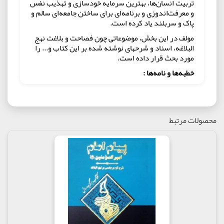
تربیت انسان‌ها، بهترین سرمایه خودسازی و تهذیب نفس
و معرفت‌اندوزی و برنامه‌ای برای ساختن جامعه‌ای سالم و
پاک و سربلند یاد کرده است.
مولف در این بخش، موضوعاتی چون فصاحت و بلاغت نهج
البلاغه، اسناد و شرح‎های نوشته شده بر این کتاب و... را
مورد بحث قرار داده است.
خطبه‌ها و نامه‌ها :
در ابتدای برخی از خطبه‌ها و نامه‌ها، تحت عنوان «خطبه
در یک نگاه» و یا «نامه در یک نگاه»، تصویری کلی از خطبه
و یا نامه ارائه می‌دهد و به مسائل مختلف مرتبط با آن
همچون سند، شرایط، زمان صدور و... اشاره کرده، سپس
محصولات مرتبط
به شرح و تفسیر آن‌ها می‌پردازد ، مولف، خطبه‌ها و
نامه‌های بلند را در قسمت‌های مختلف ذکر کرده و پس از
ترجمه به شرح آن می‌پردازد.
نکته‌ :
در انتهای برخی بخش‌ها، مطالب مجزا و گاه مفصلی وجود
دارد. در این بخش تفصیل بیشتری از برخی موضوعات
ارائه می‌شود.
حکمت‌ها :