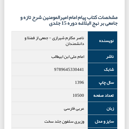
مشخصات کتاب پیام امام امیرالمومنین شرح تازه و
جامعی بر نهج البلاغه دوره 15 جلدی
ناصر مکارم شیرازی
-
جمعی از فضلا و
نویسنده
دانشمندان
ناشر
امام علی ابن ابیطالب
شابک
9789645330441
سال چاپ
1396
تعداد صفحه
10500
زبان
عربی فارسی
سایز و مدل
وزیری سلفون جلد سخت