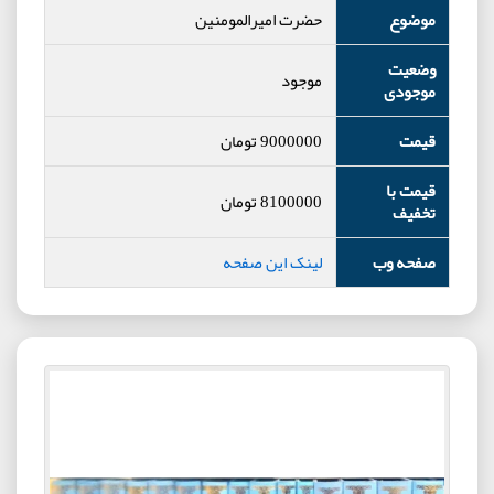
موضوع
حضرت امیرالمومنین
وضعیت
موجود
موجودی
قیمت
9000000
تومان
قیمت با
8100000
تومان
تخفیف
صفحه وب
لینک این صفحه