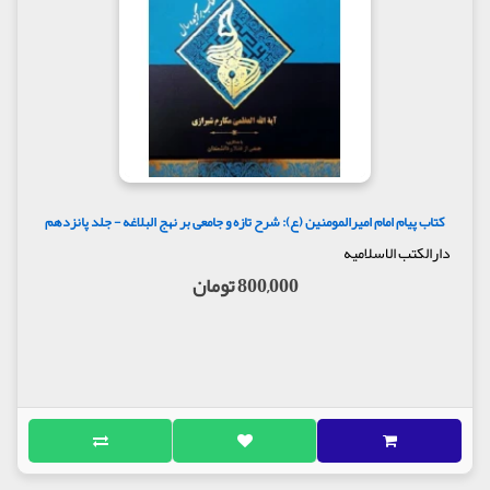
کتاب پیام امام امیرالمومنین (ع): شرح تازه و جامعی بر نهج البلاغه - جلد پانزدهم
دارالکتب الاسلامیه
800,000 تومان