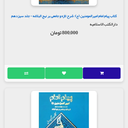
کتاب پیام امام امیرالمومنین (ع): شرح تازه و جامعی بر نهج البلاغه - جلد سیزدهم
دارالکتب الاسلامیه
800,000 تومان