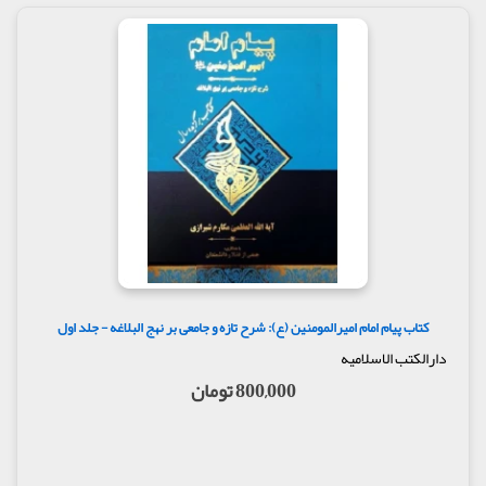
کتاب پیام امام امیرالمومنین (ع): شرح تازه و جامعی بر نهج البلاغه - جلد اول
دارالکتب الاسلامیه
800,000 تومان