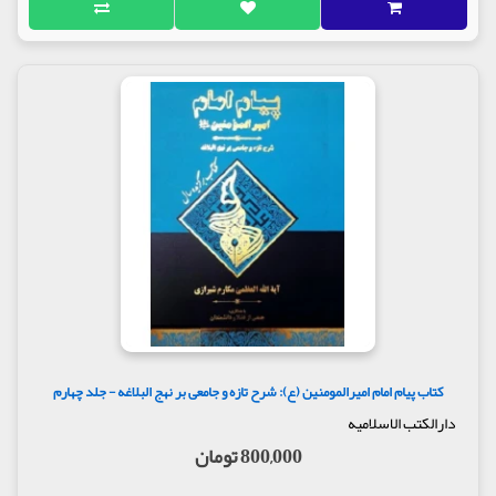
کتاب پیام امام امیرالمومنین (ع): شرح تازه و جامعی بر نهج البلاغه - جلد چهارم
دارالکتب الاسلامیه
800,000 تومان