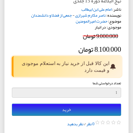
نهج البلاغه دوره 15 جلدی
ناشر:
امام علی ابن ابیطالب
نویسنده:
ناصر مکارم شیرازی
-
جمعی از فضلا و دانشمندان
موضوع:
حضرت امیرالمومنین
موجودی: در انبار
9,000,000 تومان
8,100,000 تومان
این کالا قبل از خرید نیاز به استعلام موجودی
🔔
و قیمت دارد
تعداد درخواستی شما
خرید
0 نظر
/
نظر بدهید