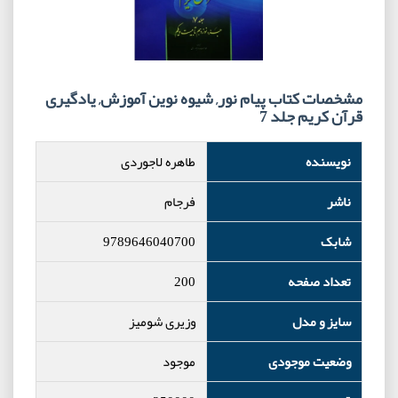
مشخصات کتاب پیام نور, شیوه نوین آموزش, یادگیری
قرآن کریم جلد 7
نویسنده
طاهره لاجوردی
ناشر
فرجام
شابک
9789646040700
تعداد صفحه
200
سایز و مدل
وزیری شومیز
وضعیت موجودی
موجود