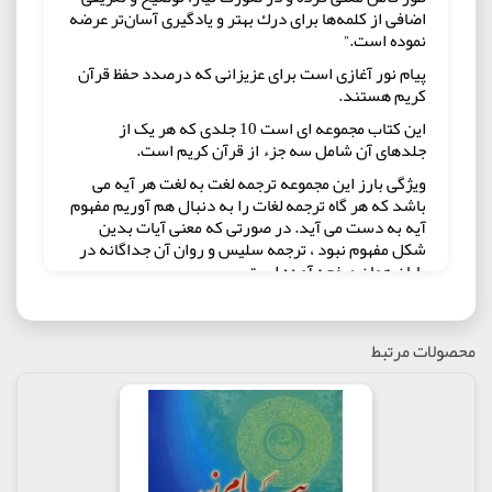
اضافی از كلمه‌ها برای درك بهتر و یادگیری آسان‌تر عرضه
نموده است.”
پیام نور آغازی است برای عزیزانی که درصدد حفظ قرآن
کریم هستند.
این کتاب مجموعه ای است 10 جلدی که هر یک از
جلدهای آن شامل سه جزء از قرآن کریم است.
ویژگی بارز این مجموعه ترجمه لغت به لغت هر آیه می
باشد که هر گاه ترجمه لغات را به دنبال هم آوریم مفهوم
آیه به دست می آید. در صورتی که معنی آیات بدین
شکل مفهوم نبود ، ترجمه سلیس و روان آن جداگانه در
پایان همان صفحه آمده است.
این شیوه تاکنون در کلاس های متعدد آموزش قرآن
موفقیت خود را به اثبات رسانیده ، ضمن اینکه برای
ترجمه اجمالی هم مورد استفاده قرار گرفته است.
محصولات مرتبط
امید می رود که شما راهیان حق با مطالعه این کتاب در
زمره حافظان قرآن قرار گیرید.
مولف : طاهره لاجوردی
ناشر : انتشارات فرجام