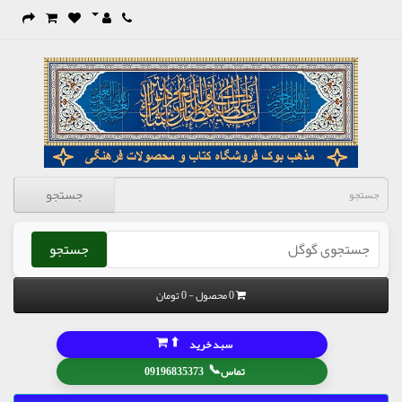
جستجو
جستجو
0 محصول - 0 تومان
⬆
سبد خرید
📞
تماس
09196835373