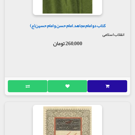
وخونین. من بیعت خود را از شـما برداشتم وحقی بر گردن
شما ندارم،شما همگی آزاد هستید، می خواهید بروید یا
بمانید.
اینک شب فرا رسـیده، و تاریکی جهان را پر ساخته، می
کتاب دو امام مجاهد, امام حسن و امام حسین(ع)
توانید از این تاریکی اسـتفاده کرده وخود را از دید
انقلاب اسلامی
دشـمن نهان داشـته، به هرسوکه می خواهید بروید.
260,000 تومان
هرکدام شما دست یک تن از اهل بیت مرا گرفته، ببریـد،
و در بیابان ها وشـهرها پراکنـده شوید، تا وقتی که خداي
فرجی کند. این مردم با من کار دارند و بس. اگر بر من
دست یافتند، دگري را فراموش کرده به اوکاري نخواهند
داشت»
مولف : آیت الله سید رضا صدر
ناشر : انتشارات بوستان کتاب