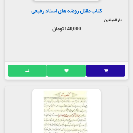
نویسنده در این فصل اسارت را به عنوان مکمل شهادت
و عنصر مؤثر دیگر در حادثه کربلا معرفی می‌کند. می‌گوید
کتاب مقتل روضه های استاد رفیعی
که زینب (س) نه تنها داغ شهادت را دید، از سوی
دار المبلغین
دیگرش طعم اسارت را نیز چشید و جهاد کامل بود. به
همین دلیل روایت نویسنده از رویاروی زینب (س) با
140,000 تومان
یزید روایتی حماسی است.
روایت خطبه حضرت در شام و در برابر یزید نمونه‌ای از
همین باور مهم است: «ای پسر معاویه! به خدا سوگند جز
پوست پیکر خود را ندریدی! و جز گوشت بدنت را پاره
نکردی! به زودی خدای، تو را با رسولش جمع خواهد
ساخت، تا گناهِ بزرگِ ریختنِ خونِ فرزندانش را و شکستنِ
حرمتِ حریمش را کیفر کند و داد آن‌ها را از تو بستاند.
در دادگاهی که قاضی آن خدای باشد و محمد خصم تو
گردد و جبرئیل یار ستم‌دیدگان باشد و گواهی دهد».
در ادامه نقل خطبه طولانی حضرت نزد یزید، آیت‌الله رضا
صدر به این نکته مهم اشاره می‌کند که جشن پیروزی
دربار شام به دادگاه محاکمه یزید تبدیل می‌شود، همین
مسئله نیز از نظر او اهمیت اسارتِ پس از شهادت را
برجسته می‌کند: «اگر زینب جامه رزم بر تن می‌کرد و
شهادت می‌یافت، سفر اسارتی نبود، دادگاه محاکمه یزید
تشکیل نمی‌شد و خطر اختفا، شهادت حسین را تهدید