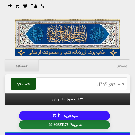
جستجو
جستجو
0 محصول - 0 تومان
⬆
سبد خرید
📞
تماس
09196835373