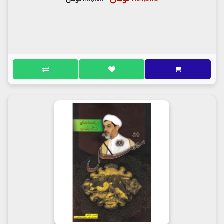
مجلس یزید زده می‌شود، آنگاه که سر امام در مجلس
یزید برده می‌شود و زید بن اَرقَم فریاد می‌آورد: «آهای
مردم عرب، از امروز همگی برده شدید‍! پسر فاطمه را
کشتید و پسر مرجانه را فرمان‌فرما کردید‍! تا نیکان شما
را بکشد و گنه‌کاران شما را استخدام کند. بدبخت
مردمی که، خواری را ذلت را برای خویش پسندیدند.
بخش دوم درباره اسارت اهل بیت امام حسین (ع) است.
آیت‌الله صدر بخش اول را با این جمله پایان برده است:
«حسین، آموزگار کتاب شهادت بود و زینب آموزگار کتاب
اسارت، و بشر باید هر دو را بخواند و بداند». فصل دوم
به صورت کامل به جهاد «سوختن و ساختنِ» زینب
می‌پردازد.
تصویر اسارت کاروان امامِ شهید از زبان کارگر گچ‌کار کاخ
امیر کوفه آغاز می‌شود: «زین‌العابدین را دیدم که بر
شتری بی‌جهاز سوار کرده‌اند و از دیدگانش اشک و از
رگ‌های گردنش خون جاری است!
زین‌العابدین می‌گفت:‌ای مردم بدبخت و‌ای مردم بدکار!
دشت‌های شما سیراب مباد!‌ای مردمی که حرمت پیغمبر
خود را نگاه نداشتید! پسرانش را کشتید! دخترانش را
اسیر کردید!»