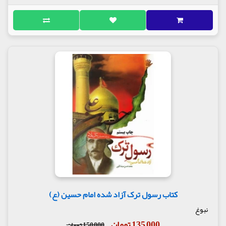
جنگ میان «پسر پیغمبر با لیفه پیغمبر بر سر قدرت و
حکومت» که به نفع یکی خاتمه یافته است و چهره ظلم
پشت این تصور‌ها پنهان می‌ماند.
دیگر ویژگی این اثر در تصویرسازی خوب و با حوصله‌ای
است که نویسنده از زمانه حسین (ع) داشته است. در
جای جای کتاب درباره زمینه‌های فرهنگی، تاریخی و
سیاسی دوران معاویه و یزید سخن گفته شده است.
زمینه‌های قومی و قبیله‌ای در روابط میان اعراب، شیوه
عملکرد دستگاه‌های تبلیغاتی بنی‌امیه در دوران امام
تصویر شده است. توضیح داده شده است که «شهادت»
به عنوان عنصر اصلی واقعه کربلا – از دیدگاه آیت‌الله
صدر – چگونه همچون دانه‌ای در دل زمین زمانه امام
کاشته شده بوده است و جز با خون‌هایی که در کربلا
ریخته شد این دانه از دل زمانه بیرون نمی‌‌آمد.
نویسنده در بخش نخست روایت تا خاک‌سپاری شهیدان
پیش می‌رود. صحنه‌های شهادت با قلم شیوا و توانای
نویسنده به خوبی، با جزئیات و احساسات تصویر
می‌شوند. نثر کتاب روایت‌گری تاریخی – حماسی از
کتاب رسول ترک آزاد شده امام حسین (ع)
عاشوراست. تمام صحنه‌ها و روضه‌های عاشورا به خوبی
تصویر می‌شوند. لحظه شهادت یاران یک به یک تصویر
نبوغ
می‌شود. وداع پایانی امام با اهل بیت، دیدار با امام بیمار
135,000 تومان
150,000 تومان
در بستر و وداع با زینب (س). فلش‌فورواردی هم به