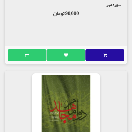
زیر بالهاي پهناور خود جاي داد.حسـین، بخشی ازشب را با
سوره مهر
یاران گذرانید و بخشی را به عبادت و بخشی را به آماده
90,000 تومان
شدن براي رزم بامداد. در آغاز شب، درجمع یاران به
سخن پرداخت. نخست حمد و ثناي خداي را به جاي آورد و
ذات احدیت را در تنگی وسختی درود گفت، چنان که در
آسایش و خوشـی سپاس می گفت. به نعمت هایی چند از
نعمت هاي الهی اشاره کرد؛ نعمت هایی که ویژه ي خود او
بود و نعمت هایی که دگران با وي شـریک بودند.
باز هم خداي را سـپاس گفت و بخواست که او و یارانش
را در زمره ي سپاسگزاران قرار دهـد. نخست به نعمت
رهـبري و امـامت اشـاره کردکه خـداي خانـدانش را بـدان
موهبت عظمـا سـرافراز سـاخت. نعمت دوم، زادگی پیغمبر
بود که وجودش از آن نور پاك ریشه گرفت. سوم، نعمت
دانش و دانسـتن قرآن و کتاب خـداي بود. فقاهت در
دین و پی بردن به حقیقت احکام و قوانین اسلام، نعمت
دیگري بودکه بدان اشاره کرد. وخداي را دگر باره، در
برابر نعمتهاي گوش وچشم و دل سـپاس گزارد. آنگاه با
یاران به سـخن پرداخت وچنین گفت: «من یارانی، باوفاتر
از یاران خود،سـراغ ندارم. و اهل بیتی را بهتر وحق
شـناس تر و برتر از اهل بیت خود، نمی شناسم.خداي به
همگی پاداشی نیکو عطا فرماید. پر روشن است که ما را با
این مردم، روزي خواهدبود! وچه روزي! روزي سـیاه