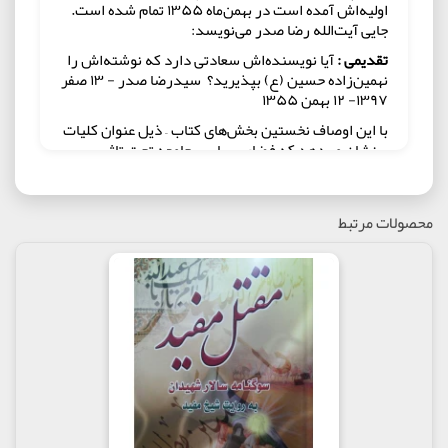
اولیه‌اش آمده است در بهمن‌ماه ۱۳۵۵ تمام شده است.
جایی آیت‌الله رضا صدر می‌نویسد:
تقدیمی :
آیا نویسنده‌اش سعادتی دارد که نوشته‌اش را
نهمین‌زاده حسین (ع) بپذیرید؟ سیدرضا صدر - ۱۳ صفر
۱۳۹۷- ۱۲ بهمن ۱۳۵۵
با این اوصاف نخستین بخش‌های کتاب – ذیل عنوان کلیات
- نشان می‌دهد که فضای سیاسی جامعه تحت تاثیر
تحولاتی بوده است که به انقلاب اسلامی ایران منجر شد.
نویسنده در‌‌ همان سطور اول کتاب، تکلیف خود و
اندیشه‌اش را با شبیه‌سازان زمانه‌اش روشن می‌کند.
محصولات مرتبط
شبیه‌سازانی که مصداق درون دینی باور‌ها و اعتقادهای
سیاسی خود را در تفسیر عاشورا مبتلور می‌دیدند.
آیت‌الله صدر می‌نویسد که قیام امام حسین نه برای
حکومت بوده است و نه یک انقلاب به شمار می‌آید. دلیل
هم می‌آورد. ساختن تصویر از حسین انقلابی را
دست‌پخت «چپ» می‌داند. تعریف متداول از انقلاب را
می‌آورد و می‌گوید با این تعریف‌ها حسین انقلابی نبود.
تصویر قیام برای حکومت را هم که در میان بچه‌
مسلمان‌ها خواهانی داشت و مباحثی زیاد پیرامون اثر
مشهور آن روز‌ها «شهید جاوید» پدید آمده بود، رد
می‌کند. از این جهت نگاه او به قیام امام حسین نگاه