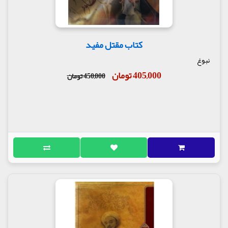
خاصی می‌شود.
در بخشی از کتاب میخوانیم :
«قیام حضرتش ناگهانی بود، موعد قیام که رسید، بپا
کتاب مقتل مفید
خاست، لشکری نداشت. نیروی شکننده‌ای نداشت، از
رشد مردم آگاه بود، می‌دانست افکار عمومی قدرتی
نبوغ
ندارد، همه خردمندان و سیاست‌مداران عصر
405,000 تومان
450,000 تومان
می‌دانستند که قیام او با شهادت همراه خواهد بود، قدم
جلو گذاردند، کوشش کردند که از این کار منصرفش
گردانند، نپذیرفت. خودش نه تنها یقین داشت که شام
را فتح نمی‌کند، می‌دانست که کوفه را نیز نمی‌تواند به
تصرف در آورد. ولی به پا خواست، پون هدفی که در قیام
داشت، ‌ هدف دیگری بود» (ص۱۹)
نگاه نویسنده در مورد واقعه کربلا در بخش بعدی ابعاد
کامل‌تری به خود می‌گیرد. در نخستین صفحات بخش
نخست کتاب با عنوان «شهادت و جهاد» تاکید می‌کند که
پیروز واقعه کربلا «حق» بوده است و برای بلند شدن آوازه
حق، طبیعتا «قدرت» ابزار خوبی نیست. همانگونه که
آیت‌الله صدر اشاره می‌کند بر مسند قدرت بودن حق،
دست‌کم در دورانی که دنیای بشری از میزان رشد کافی
برای مشارکت در حکومت حق برخوردار نیست، حق‌جویان
و فرصت‌شناسان را در یک صف قرار می‌دهد و این از دید