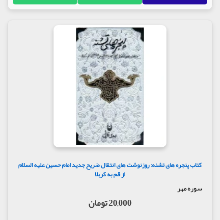
به نام عاشورا نقش‌پذیر کرده است.
آیت‌الله سید رضا صدر در مقدمه کتاب نوشته است:
«راهی را که حسین(ع) پیمود، گروهی انقلابیش خوانند و
حسین(ع) را رهبر انقلابی دانند. کسانی آن را کوششی
برای گرفتن حکومت گویند و حسین(ع) را جویای قدرت
پندارند. چپ‌گرایان، از گروه نخستین بشمارند و
راست‌گرایان را باید در زمره گروه دوم قرار داد. آرمان
انقلاب، قطع ید غاصب، مبارزه با ستمگر، کشتن است و
کشته شدن، انتقام است و خونخواهی.
انقلابی دردمند است. ستم‌کشیده است. می‌کوشد وضغ
را دگرگون سازد و ستمکار را براندازد. آیا انقلابی، دشمن
ستم است؟ یا دشمن ستمکار؟ با زور میارزه می‌کند یا با
زورگو؟
پاسخ این پرسش را کسانی می‌توانند بدهند که روش
انقلابیان را پس از پیروزی در مسکو یا در پکن یا در هاوانا
کتاب پنجره های تشنه: روزنوشت های انتقال ضریح جدید امام حسین علیه السلام
از قم به کربلا
یا کشورهای دیگر، بررسی کرده باشند. آرمان راست‌گرا
به قدرت رسیدن یا حفظ قدرت موجود است.
سوره مهر
محافظه‌کاران، کمتر ستمی دیده‌اند و کمتر رنجی کشیده
20,000 تومان
اند. خوش دارند که وضع موجود ثابت نگه داشته شود و
گاه می‌کوشند قدمی فراتر نهند و قدرت بالاتری به دست