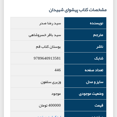
مشخصات کتاب پیشوای شهیدان
نویسنده
سید رضا صدر
مترجم
سید باقر خسروشاهی
ناشر
بوستان کتاب قم
شابک
9789640913581
تعداد صفحه
446
سایز و مدل
وزیری سلفون
وضعیت موجودی
موجود
قیمت
400000
تومان
صفحه وب
لینک این صفحه