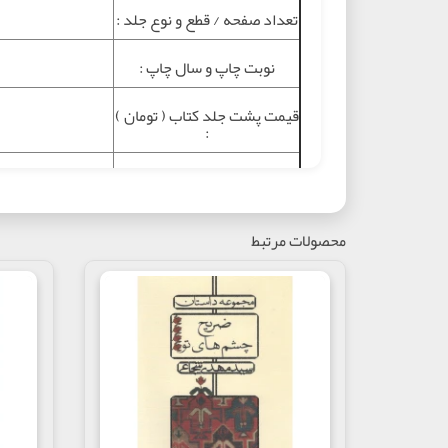
تعداد صفحه / قطع و نوع جلد :
نوبت چاپ و سال چاپ :
قيمت پشت جلد کتاب ( تومان )
:
موضوع :
شابک :
محصولات مرتبط
خرید اینترنتی کتا
تگ ها :
درباره کتاب
معرفی کتاب :
ماجرای فیلمنامه «چشم خفاش» از یک دکل آغاز می شود. دک