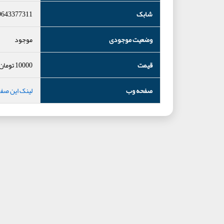
شابک
9643377311
وضعیت موجودی
موجود
قیمت
10000
تومان
صفحه وب
لینک این صف