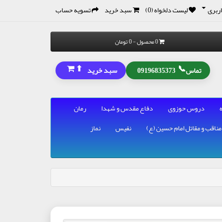
ربری
لیست دلخواه (0)
سبد خرید
تسویه حساب
0 محصول - 0 تومان
⬆
📞
سبد خرید
تماس
09196835373
دروس حوزوی
دفاع مقدس و شهدا
رمان
مناقب و مقاتل امام حسین (ع)
نفیس
نماز