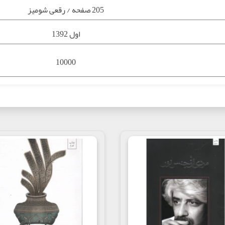
205 صفحه / رقعی شومیز
اول 1392
10000
رمان داستانی
9789643377311
ب چشم خفاش, سید مهدی شجاعی وبهزاد بهزاد پور, انتشارات نیستان کتاب, 
کتاب
لی در عمق لشکر عراق در دوران دفاع مقدس که دیده بانی دشمن از روی آن تلفات زیادی را ب