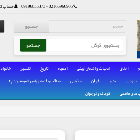
02166966905 - 09196835373
حساب کا
جستجو
جستجو
م
اخلاق
ادبیات و اشعار آیینی
ادعیه
تاریخ
تفسیر
خانواده
عمومی
غدیر
قرآن
مذهبی
مناقب و فضائل امیرالمومنین(ع)
 های فاطمی
کودک و نوجوان