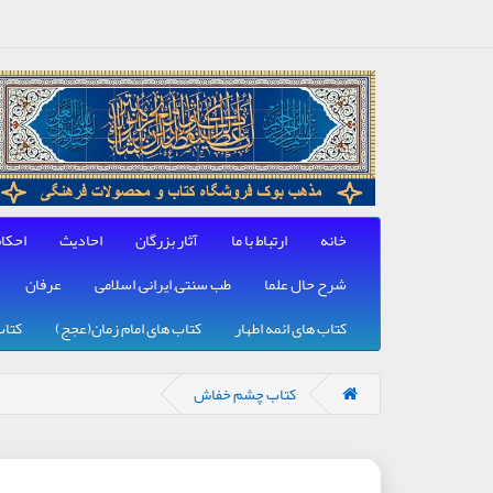
خانه
ارتباط با ما
آثار بزرگان
احادیث
احکا
شرح حال علما
طب سنتی, ایرانی, اسلامی
عرفان
کتاب های ائمه اطهار
کتاب های امام زمان(عجج)
کتاب
کتاب چشم خفاش