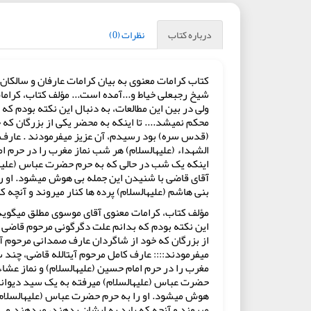
درباره کتاب
نظرات (0)
کتاب کرامات معنوی به بیان کرامات عارفان و سالکان
شیخ رجبعلی خیاط و...آمده است... مؤلف کتاب، کرام
ولی در بین این مطالعات، به دنبال این نکته بودم که
محکم نمی‏شد.... تا اینکه به محضر یکی از بزرگان 
(قدس سره) بود رسیدم، آن عزیز می‏فرمودند . عارف
الشهداء (علیه‏السلام) هر شب نماز مغرب را در حرم اما
اینکه یک شب در حالی که به حرم حضرت عباس (علیه‏السل
آقای قاضی با شنیدن این جمله بی هوش می‏شود. او را
بنی‏ هاشم (علیه‏السلام) پرده‏ ها کنار می‏روند و آنچه 
مؤلف کتاب، کرامات معنوی آقای موسوی مطلق می‏گوید
این نکته بودم که بدانم علت دگرگونی مرحوم قاضی چه 
از بزرگان که خود از شاگردان عارف صمدانی مرحوم 
می‏فرمودند:::: عارف کامل مرحوم آیت‏الله قاضی، چ
مغرب را در حرم امام حسین (علیه‏السلام) و نماز عشاء
حضرت عباس (علیه‏السلام) می‏رفته به یک سید دیوانه ‏
هوش می‏شود. او را به حرم حضرت عباس (علیه‏السلام) م
می‏روند و آنچه که باید به ایشان بدهند، می‏دهند.و...