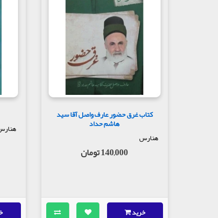
کتاب غرق حضور عارف واصل آقا سید
هاشم حداد
هنارس
هنارس
140,000 تومان
خرید
خ