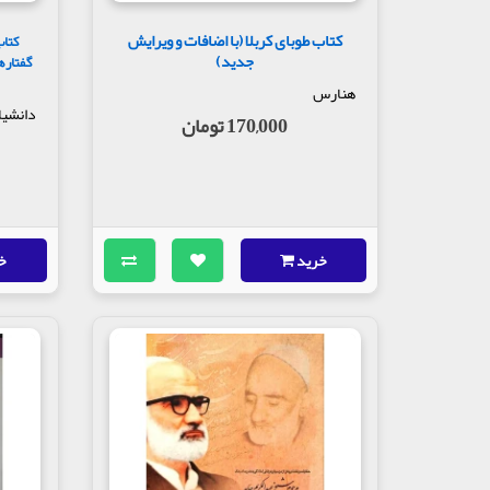
کتاب طوبای کربلا (با اضافات و ویرایش
کتاب
جدید)
گفتاره
هنارس
دانشیار
170,000 تومان
خرید
خ