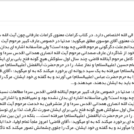
 الی الله اختصاص دارد. در کتاب کرامات معنوی کرامات عارفانی چون آیت الله 
ات معنوی آقای موسوی مطلق می‏گوید: مدتها در خصوص عارف کبیر مرحوم آیت 
 بدانم علت دگرگونی مرحوم قاضی چه بوده است؟ ولی متأسفانه اشاره ‏ای بدان نش
که خود از شاگردان عارف صمدانی مرحوم آیت‏ الله انصاری همدانی (قدس سره) 
 کامل مرحوم آیت‏الله قاضی، چند سال اول سلوکش هیچ گونه فتح بابی برای 
م حسین (علیه‏السلام) و نماز عشاء را در حرم حضرت اباالفضل (علیه‏السلام) می‏ر
ام) می‏رفته به یک سید دیوانه ‏ای برخورد می‏کند که به او می‏گوید: «آقای قاض
 به حرم حضرت عباس (علیه‏السلام) می‏ آورند و به گفته ‏ی خود ایشان، مرگ را
که باید به ایشان بدهند، می‏دهند.و...
: مدتها در خصوص عارف کبیر مرحوم آیت‏الله قاضی (قدس سره) مطالعات نسبتا 
بوده است؟ ولی متأسفانه اشاره ‏ای بدان نشده بود و نمی‏یافتم و یا اشاراتی ک
آیت‏ الله انصاری همدانی (قدس سره) و از متشرفین به خدمت مرحوم آیت الل
ند سال اول سلوکش هیچ گونه فتح بابی برای ایشان صورت نگرفت. لذا برای توس
 را در حرم حضرت اباالفضل (علیه‏السلام) می‏رفته است.... بلکه در این بین عنا
ای برخورد می‏کند که به او می‏گوید: «آقای قاضی! امروز ملجأ تمام اولیاء خدا 
ی‏آورند و به گفته ‏ی خود ایشان، مرگ را جلوی چشمانش تصور می‏کند که ناگهان ب