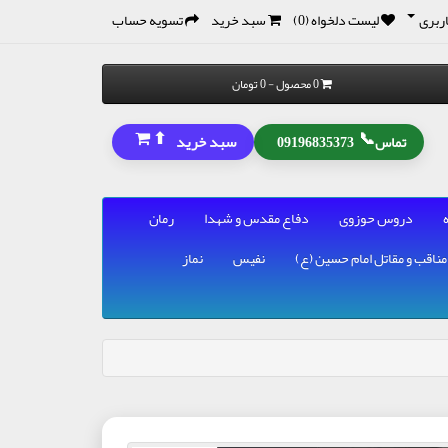
ربری
لیست دلخواه (0)
سبد خرید
تسویه حساب
0 محصول - 0 تومان
⬆
📞
سبد خرید
تماس
09196835373
دروس حوزوی
دفاع مقدس و شهدا
رمان
مناقب و مقاتل امام حسین (ع)
نفیس
نماز