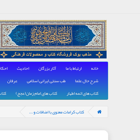
خانه
ارتباط با ما
آثار بزرگان
احادیث
احکا
شرح حال علما
طب سنتی, ایرانی, اسلامی
عرفان
کتاب های ائمه اطهار
کتاب های امام زمان(عجج)
کتاب
کتاب کرامات معنوی با اضافات و ...