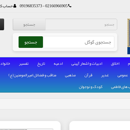
02166966905 - 09196835373
حساب کا
جستجو
جستجو
م
اخلاق
ادبیات و اشعار آیینی
ادعیه
تاریخ
تفسیر
خانواده
عمومی
غدیر
قرآن
مذهبی
مناقب و فضائل امیرالمومنین(ع)
 های فاطمی
کودک و نوجوان