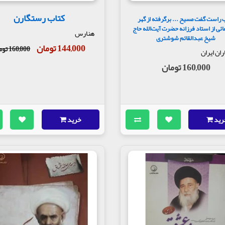
کتاب رستگارن
 راست گفت مسیح ... برگرفته از گهر
ائی از استاد فرزانه حضرت آیت‌الله حاج
هنارس
شیخ عبدالقائم شوشتری
144,000 تومان
160,000 تومان
ان ایران
160,000 تومان
رید
خرید