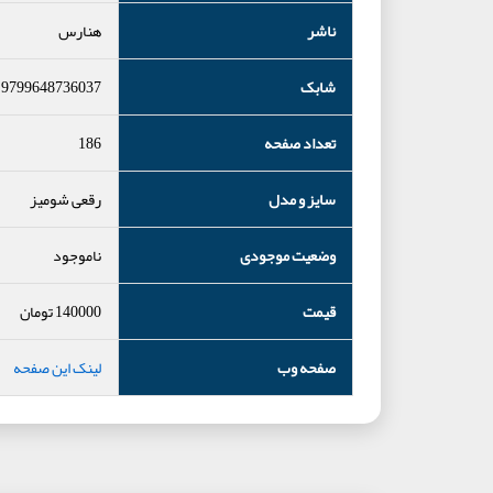
ناشر
هنارس
شابک
9799648736037
تعداد صفحه
186
سایز و مدل
رقعی شومیز
وضعیت موجودی
ناموجود
قیمت
140000
تومان
صفحه وب
لینک این صفحه