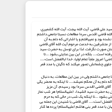
سید علی قاضی، آیت الله بهجت، آیت الله کشمیری،
‏الله قاضی (قدس سره) مطالعات نسبتا جامعی داشتم
ده بود و نمی‏یافتم و یا اشاراتی که دلم به آن
و از متشرفین به خدمت مرحوم آیت الله آقای قاضی
ایشان صورت نگرفت. لذا برای توسل به حضرت سید
فته است.... بلکه در این بین عنایتی بشود ...تا
ی! امروز ملجأ تمام اولیاء خدا اباالفضل است»....
 جلوی چشمانش تصور می‏کند که ناگهان با مدد قمر
جامعی داشتم ولی در بین این مطالعات، به دنبال
ه دلم به آن محکم نمی‏شد.... تا اینکه به محضر یکی
ه آقای قاضی (قدس سره) بود رسیدم، آن عزیز
ل به حضرت سید الشهداء (علیه‏السلام) هر شب نماز
یتی بشود ...تا اینکه یک شب در حالی که به حرم
اباالفضل است».... آقای قاضی با شنیدن این جمله بی
ا مدد قمر بنی‏ هاشم (علیه‏السلام) پرده‏ ها کنار