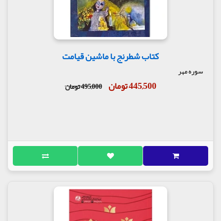
کتاب شطرنج با ماشین قیامت
سوره مهر
445,500 تومان
495,000 تومان