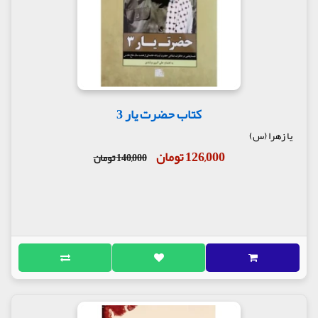
کتاب حضرت یار 3
یا زهرا (س)
126,000 تومان
140,000 تومان