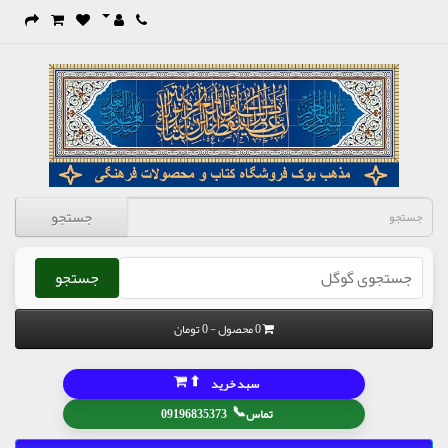
جستجو
جستجو
0 محصول - 0 تومان
⬆
سبد خرید
📞
تماس
09196835373