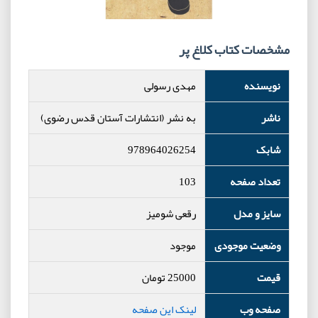
مشخصات کتاب کلاغ پر
نویسنده
مهدی رسولی
ناشر
به نشر (انتشارات آستان قدس رضوی)
شابک
978964026254
تعداد صفحه
103
سایز و مدل
رقعی شومیز
وضعیت موجودی
موجود
قیمت
25000
تومان
صفحه وب
لینک این صفحه