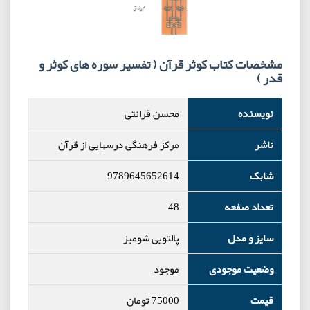
مشخصات کتاب کوثر قرآن ( تفسیر سوره های کوثر و
قدر )
نویسنده
محسن قرائتی
ناشر
مرکز فرهنگی درسهایی از قرآن
شابک
9789645652614
تعداد صفحه
48
سایز و مدل
پالتویی شومیز
وضعیت موجودی
موجود
قیمت
75000
تومان