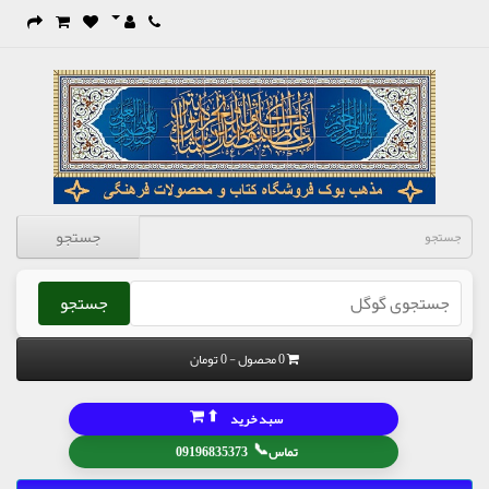
جستجو
جستجو
0 محصول - 0 تومان
⬆
سبد خرید
📞
تماس
09196835373