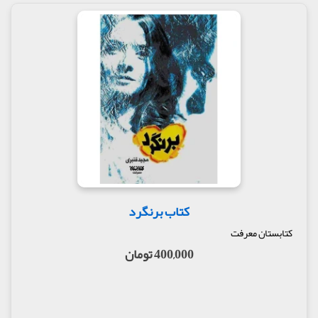
ماشین‌ها و گاری‌های آذوقه و تدارکات در آن سطح
چسبناک فرو می‌رفت، من اما در امواج رود، به آخرین
سربازی چشم دوختم که از چند قدمی من ناگهان بالا
رفت و دیگر هیچ وقت برنگشت. با اینکه قلبم قسمتی از
بافت‌های تپنده‌اش را از دست داده بود، هنوز نمرده
بودم. هنوز خون در مغزم جریان داشت. هنوز ذهنم زنده
بود. اگر قلبم سوراخ نشده بود، قطعاً شناگر قابلی مثل
من، هرگز نمی‌گذاشت دجله حتی در خروشان‌ترین
وضعیت غرقش کند. با کمال تأسف به خودم اعلام کردم:
تو غرق شدی!
من به غریقی در آب تبدیل شده بودم آن هم با گلوله‌ای
شلیک شده از تفنگ مارتینی زنگ‌زده‌ای که معلوم نبود
از دستان چه کسی شلیک شده است؛ مردی از عشایر
هورهای بین‌النهرین، پینه‌دوزی بغدادی، طلبه‌ای از نجف،
کتاب برنگرد
نانوایی اهل کاظمین، خیاطی کربلایی یا شیخی مقیم سامرا
یا کشاورزی از مداین؟ هر که بود، هیجان‌زده از فتوای
کتابستان معرفت
جهاد، پشت سر مرجعی پیر به کرانه‌های دجله آمده بود.
400,000 تومان
مولف : جمعی از نویسندگان
ناشر : اتشارات کتابستان معرفت