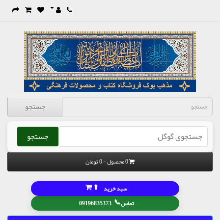
جستجو
جستجو
0 محصول - 0 تومان
⬆
سبد خرید
📞
تماس
09196835373