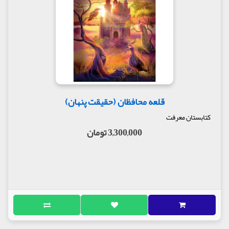
شلیک مداوم توپ‌ها، عثمانی‌ها فرار کردند و ناوگان
جنگی ما وارد فاو شد. هشت روز بعد ژنرال سر آرتور
بارت، فرمانده لشکر ششم بریتانیا، به ما پیوست و کلیه
نیروهای بریتانیایی مستقر در منطقه را تحت امر خود قرار
داد. یک هفته بعد از آمدن ژنرال، آماده حمله به بصره
بودیم که خزعل خبر داد عثمانی‌ها بصره را گذاشته‌اند و
به طرف قرنه عقب‌نشینی کرده‌اند. این‌طور بود که ما در
۲۳ نوامبر، بدون هیچ جنگی وارد بصره شدیم و پرچم
بریتانیا را بر بالای دارالحکومه نصب کردیم و در خیابان
اصلی رژه رفتیم. من بلافاصله خودم را به جناب کنسول
قلعه محافظان (حقیقت پنهان)
معرفی کردم و موظف شدم گزارش مکتوب حرکتم و
مشاهداتم از بحرین تا بصره را برایش تنظیم کنم.
کتابستان معرفت
عجیب بود. چطور می‌توانستم بفهمم دوباره باران گرفته
3,300,000 تومان
است؟ زیر آب، فهمیدن اینکه قطرات تند و ریز باران بر
سطح آب فرود می‌آید کار غیرممکنی است. آن هم آب گل
آلود و به شدّت تیره و طغیان کرده‌ای که سرعت گرفته تا
چند مایل پایین‌تر، درست از جایی که حرکت کرده بودیم
با فرات یکی شود. می‌توانستم تصور کنم که سیلابه‌ها
چطور زمین‌های پست اطراف را می‌شویند و به دجله
اضافه می‌کنند. جهانِ بیرون از آب، سطح ملال‌آوری از
گل‌ولای بود. چکمه‌های سربازان پیاده‌نظام، چرخ‌های بزرگ
عراده‌های توپ، نعل‌های تازه‌کوفته هزاران قاطر و چرخ