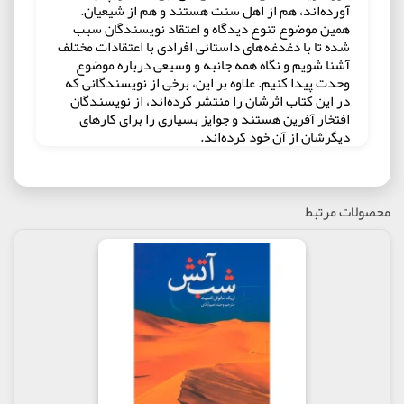
آورده‌اند، هم از اهل سنت هستند و هم از شیعیان.
همین موضوع تنوع دیدگاه و اعتقاد نویسندگان سبب
شده تا با دغدغه‌های داستانی افرادی با اعتقادات مختلف
آشنا شویم و نگاه همه جانبه و وسیعی درباره موضوع
وحدت پیدا کنیم. علاوه بر این، برخی از نویسندگانی که
در این کتاب اثرشان را منتشر کرده‌اند، از نویسندگان
افتخار آفرین هستند و جوایز بسیاری را برای کارهای
دیگرشان از آن خود کرده‌اند.
مدیر انتشارات کتابستان معرفت درباره این کتاب اینطور
گفته است: «ورای محتوای کتاب که باید به صورت مجزا
محصولات مرتبط
سراغ آن رفت، گزارش به کنسول، در عمل نیز بر مدار
وحدت چرخیده است. نویسندگان کتاب، از یک طیف
مذهبی خاص نیستند. هم نویسندگان شیعه برای این
کتاب قلم زده‌اند و هم اهل سنت دغدغه‌های داستانی
خود را به رشته تحریر آورده‌اند.علاوه بر این، کتاب سعی
فراوانی کرده است تا خودش را کلیشه های تکراری رها
کند و مسئله وحدت در جهان اسلام را با زبانی هنری و
داستانی بیان کند.»