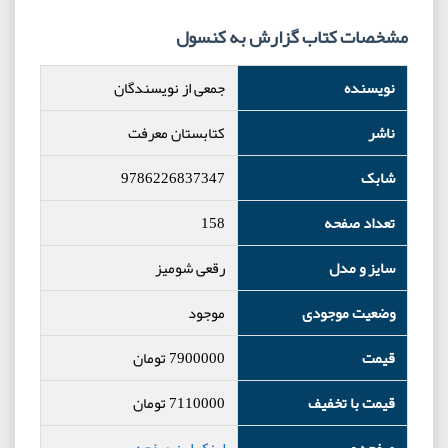
مشخصات کتاب گزارش به کنسول
نویسنده
جمعی از نویسندگان
ناشر
کتابستان معرفت
شابک
9786226837347
تعداد صفحه
158
سایز و مدل
رقعی شومیز
وضعیت موجودی
موجود
قیمت
7900000
تومان
قیمت با تخفیف
7110000
تومان
صفحه وب
لینک این صفحه