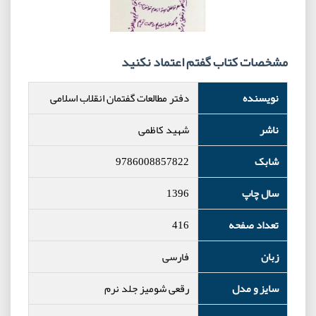
مشخصات کتاب گفتم اعتماد نکنید
نویسنده
دفتر مطالعات گفتمان انقلاب اسلامی
ناشر
شهید کاظمی
شابک
9786008857822
سال چاپ
1396
تعداد صفحه
416
زبان
فارسی
سایز و مدل
رقعی شومیز جلد نرم