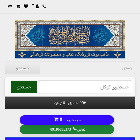
جستجو
جستجو
0 محصول - 0 تومان
⬆
سبد خرید
📞
تماس
09196835373