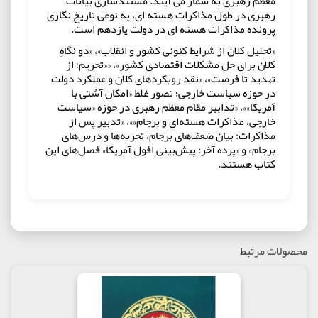
معظم رهبری به شمار می آیند. مستندسازی بیانات
رهبری در طول مذاکرات هسته ای، به نوعی تاریخ نگاری
پرونده مذاکرات هسته ای در دولت یازدهم است.
«تحلیل کلان از شرایط کنونی کشور و انقلاب»، «دو نگاهِ
کلان برای حل مشکلات اقتصادی کشور»، ««تحریم؛ از
تهدید تا فرصت»، «نقد رویکردهای کلان و عملکرد دولت
در حوزه سیاست خارجی؛ تصور غلط «امکان آشتی با
آمریکا»»، «تدابیر مقام معظم رهبری در حوزه «سیاست
خارجی، مذاکرات هسته‌ای و برجام»»، «تدبیر پس از
مذاکرات: بیان ضعف‌های برجام، تجربه‌ها و درس‌های
برجام» و «پرده آخر: پیش‌بینی افول آمریکا» فصل‌های این
کتاب هستند.
در نوشته پشت جلد کتاب می‌خوانیم:
درباره آمریکا هم از چند سال قبل و در مذاکرات
هسته‌ای هم در جلسات خصوصی و هم در جلسات عمومی
محصولات مرتبط
مکرر به مسئولان می‌گفتم به آمریکایی‌ها اعتمادی ندارم
و شما هم به قول و حرف و لبخند و امضای آن‌ها اعتماد
نکنید. اکنون نتیجه این شد که مسئولانی که آن روزها
مذاکره می‌کردند، خودشان می‌گویند آمریکا غیرقابل
اعتماد است. باید از اول این ر ا تشخیص می‌دادند و بر