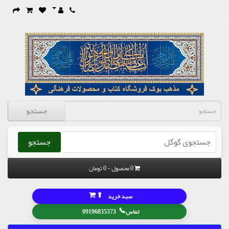
جستجو
جستجو
0 محصول - 0 تومان
⬆
سبد خرید
📞
تماس
09196835373