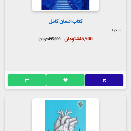
کتاب انسان کامل
صدرا
445,500 تومان
495,000 تومان