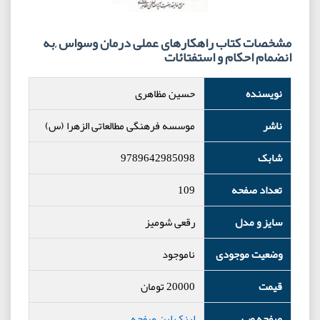
مشخصات کتاب راهکارهای عملی درمان وسواس ,به
انضمام احکام و استفتائات
نویسنده
حسین مظاهری
ناشر
موسسه فرهنگی مطالعاتی الزهرا (س)
شابک
9789642985098
تعداد صفحه
109
سایز و مدل
رقعی شومیز
وضعیت موجودی
ناموجود
قیمت
20000
تومان
صفحه وب
لینک این صفحه