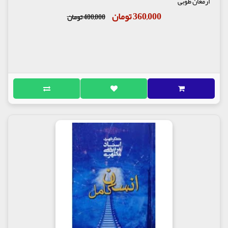
ارمغان طوبی
360,000 تومان
400,000 تومان